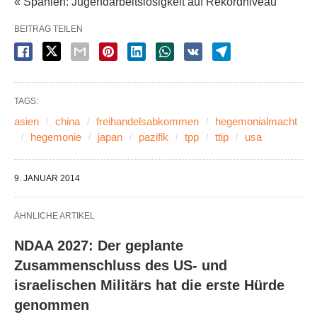
« Spanien: Jugendarbeitslosigkeit auf Rekordniveau
BEITRAG TEILEN
TAGS:
asien
china
freihandelsabkommen
hegemonialmacht
hegemonie
japan
pazifik
tpp
ttip
usa
9. JANUAR 2014
ÄHNLICHE ARTIKEL
NDAA 2027: Der geplante
Zusammenschluss des US- und
israelischen Militärs hat die erste Hürde
genommen