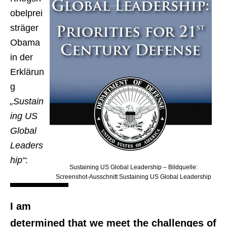
obelprei
sträger
Obama
in der
Erklärun
g
„Sustain
ing US
Global
Leaders
hip“
:
Sustaining US Global Leadership – Bildquelle:
Screenshot-Ausschnitt Sustaining US Global Leadership
I am
determined that we meet the challenges of