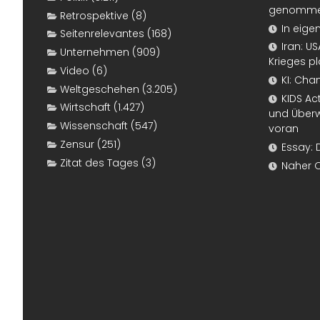
genomm
Retrospektive
(8)
In eige
Seitenrelevantes
(168)
Iran: U
Unternehmen
(909)
Krieges p
Video
(6)
KI: Cha
Weltgeschehen
(3.205)
KIDS Ac
Wirtschaft
(1.427)
und Überw
Wissenschaft
(547)
voran
Zensur
(251)
Essay: 
Zitat des Tages
(3)
Naher 