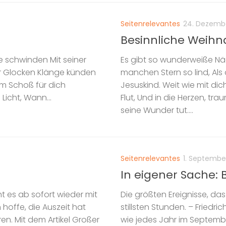
Seitenrelevantes
24. Dezemb
Besinnliche Weih
lte schwinden Mit seiner
Es gibt so wunderweiße Näch
er Glocken Klänge künden
manchen Stern so lind, Al
nem Schoß für dich
Jesuskind. Weit wie mit di
icht, Wann...
Flut, Und in die Herzen, tr
seine Wunder tut....
Seitenrelevantes
1. Septembe
In eigener Sache:
ht es ab sofort wieder mit
Die größten Ereignisse, da
 hoffe, die Auszeit hat
stillsten Stunden. – Friedri
en. Mit dem Artikel Großer
wie jedes Jahr im September