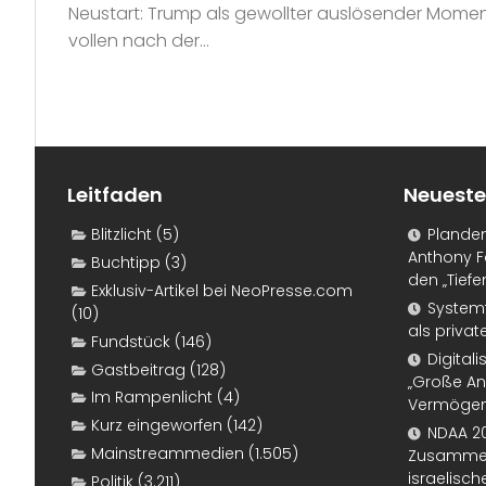
Neustart: Trump als gewollter auslösender Moment
vollen nach der...
Leitfaden
Neueste
Blitzlicht
(5)
Plande
Anthony F
Buchtipp
(3)
den „Tiefe
Exklusiv-Artikel bei NeoPresse.com
Systemf
(10)
als priva
Fundstück
(146)
Digital
Gastbeitrag
(128)
„Große An
Im Rampenlicht
(4)
Vermögen
Kurz eingeworfen
(142)
NDAA 20
Mainstreammedien
(1.505)
Zusammen
israelisch
Politik
(3.211)