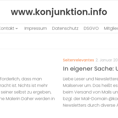
www.konjunktion.info
Kontakt
Impressum
Datenschutz
DSGVO
Mitgli
Seitenrelevantes
2. Januar 2
In eigener Sache: 
orderlich, dass man
Liebe Leser und Newsletter
cht ist. Nichts ist mehr
Mailserver um. Das heißt 
h seiner selbst zu ergeben,
beim Versand von Mails un
sche Malerin Daher werden in
bzgl. der Mail-Domain @k
Newsletters durch diverse An