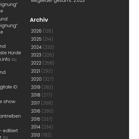
Mitglieder gesamt:
2.023
eignung“
te
 und
Archiv
eignung“
2026
(128)
te
2025
(214)
und
2024
(233)
erste Hürde
2023
(226)
.info
zu
2022
(258)
2021
(292)
und
2020
(327)
gitale ID
2019
(283)
2018
(277)
he show
2017
(268)
2016
(290)
antreiben
2015
(337)
2014
(234)
 editiert
2013
(192)
r
zu