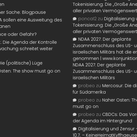
en
Tokenisierung: Die „Große An
aller privaten Vermögenswer
ner Sache: Blogpause
ponca12
zu
Digitalisierung
SA sollen eine Ausweitung des
Tokenisierung: Die „Große An
lanen
aller privaten Vermögenswer
nce oder Gefahr?
NDAA 2027: Der geplante
t: Die Agenda der Kontrolle
Zusammenschluss des US- 
achung schreitet weiter
israelischen Militärs hat die 
genommen | www.konjunktion
Die (politische) Lüge
NDAA 2027: Der geplante
Osten: The show must go on
Zusammenschluss des US- 
israelischen Militärs
probeo
zu
Mercosur: Die di
für Südamerika
probeo
zu
Naher Osten: T
must go on
probeo
zu
CBDCs: Das Vor
der Agenda im Hintergrund
Digitalisierung und Zensur –
10.7. – KeineHeimatKyffhaeuse