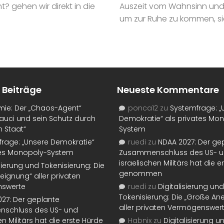
? gehen wir direkt in die
Auszeit vom Wahnsinn und Ir
um zur Ruhe zu kommen, sic
 Beiträge
Neueste Kommentare
mie: Der „Chaos-Agent“
ponca12
zu
Systemfrage: „
auci und sein Schutz durch
Demokratie“ als privates Mo
n Staat“
System
rage: „Unsere Demokratie“
ruedi
zu
NDAA 2027: Der ge
tes Monopoly-System
Zusammenschluss des US- 
israelischen Militärs hat die 
isierung und Tokenisierung: Die
genommen
eignung“ aller privaten
swerte
ruedi
zu
Digitalisierung und
Tokenisierung: Die „Große An
27: Der geplante
aller privaten Vermögenswer
schluss des US- und
en Militärs hat die erste Hürde
Habnix
zu
Digitalisierung u