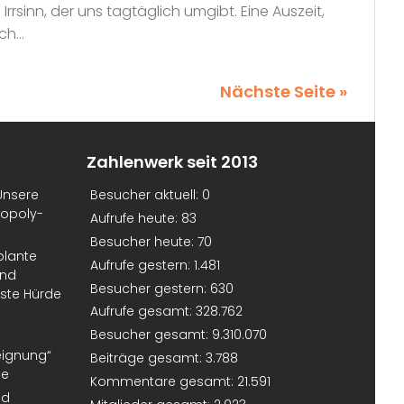
rsinn, der uns tagtäglich umgibt. Eine Auszeit,
h...
Nächste Seite »
Zahlenwerk seit 2013
Unsere
Besucher aktuell:
0
nopoly-
Aufrufe heute:
83
Besucher heute:
70
plante
Aufrufe gestern:
1.481
und
Besucher gestern:
630
erste Hürde
Aufrufe gesamt:
328.762
Besucher gesamt:
9.310.070
eignung“
Beiträge gesamt:
3.788
te
Kommentare gesamt:
21.591
nd