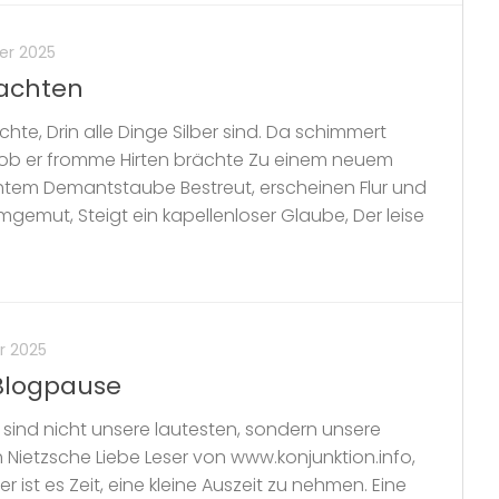
er 2025
nachten
te, Drin alle Dinge Silber sind. Da schimmert
s ob er fromme Hirten brächte Zu einem neuem
chtem Demantstaube Bestreut, erscheinen Flur und
aumgemut, Steigt ein kapellenloser Glaube, Der leise
r 2025
 Blogpause
s sind nicht unsere lautesten, sondern unsere
ch Nietzsche Liebe Leser von www.konjunktion.info,
 ist es Zeit, eine kleine Auszeit zu nehmen. Eine