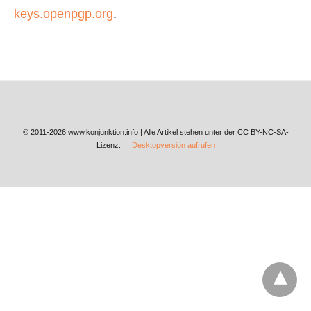
keys.openpgp.org
.
© 2011-2026 www.konjunktion.info | Alle Artikel stehen unter der CC BY-NC-SA-
Lizenz. |
Desktopversion aufrufen