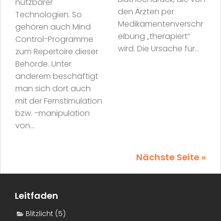
nutzbarer
den Ärzten per
Technologien. So
Medikamentenverschr
gehören auch Mind
eibung „therapiert“
Control-Programme
wird. Die Ursache für...
zum Repertoire dieser
Behörde. Unter
anderem beschäftigt
man sich dort auch
mit der Fernstimulation
bzw. -manipulation
von...
Nächste Seite »
Leitfaden
Blitzlicht
(5)