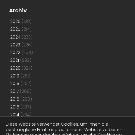
Archiv
2026
(128)
2025
(214)
2024
(233)
2023
(226)
2022
(258)
2021
(292)
2020
(327)
2019
(283)
2018
(262)
2017
(268)
2016
(290)
2015
(337)
2014
(234)
2013
(192)
Diese Website verwendet Cookies, um Ihnen die
bestmögliche Erfahrung auf unserer Website zu bieten.
2012
(181)