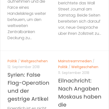
aufnehmen und die
berichtete das Wall
Farce eines
Street Journal am
Handelskriegs weiter
Samstag. Beide Seiten
befeuern, um den
bereiteten sich darauf
weltweiten
vor, neue Gespräche
Zentralbanken
über ihren Zollstreit zu...
Deckung zu...
Politik
/
Weltgeschehen
Mainstreammedien
/
12. September 2018
Politik
/
Weltgeschehen
11. September 2018
Syrien: False
Eilnachricht:
Flag-Operation
Nach Angaben
und der
Moskaus haben
gestrige Artikel
die
Eigentlich ist es nicht