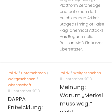
Plattform Zerohedge
und auf einen dort
erschienenen Artikel:
Staged Filming of False
Flag ‚Chemical Attacks‘
Has Begun in Idlib:
Russian MoD Ein kurzer
übersetzter...
Politik
/
Unternehmen
/
Politik
/
Weltgeschehen
Weltgeschehen
/
11. September 2018
Wissenschaft
Meinung:
11. September 2018
Warum „Merkel
DARPA-
muss weg!“
Entwicklung:
nicht