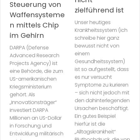
Steuerung von
zielführend ist
Waffensysteme
Unser heutiges
n mittels Chip
Krankheitssystem (ich
im Gehirn
schreibe hier ganz
bewusst nicht von
DARPA (Defense
einem
Advanced Research
Gesundheitssystem)
Projects Agency) ist
ist so aufgestellt, dass
eine Behörde, die zum
es nur versucht
US-amerikanischen
Symptome zu kurieren
Kriegsministerium
– sich nicht jedoch mit
gehört. Als
den dahinterlegenden
„Innovationsträger“
Ursachen beschäftigt.
investiert DARPA
Ein gutes Beispiel
Millionen an US-Dollar
hierfür ist die
in Forschung und
„Alltagskrankheit“
Entwicklung militärisch
Bluthochdruck, die von