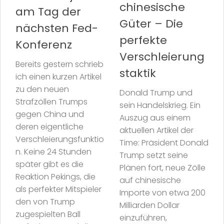
chinesische
am Tag der
Güter – Die
nächsten Fed-
perfekte
Konferenz
Verschleierung
Bereits gestern schrieb
staktik
ich einen kurzen Artikel
zu den neuen
Donald Trump und
Strafzöllen Trumps
sein Handelskrieg. Ein
gegen China und
Auszug aus einem
deren eigentliche
aktuellen Artikel der
Verschleierungsfunktio
Time: Präsident Donald
n. Keine 24 Stunden
Trump setzt seine
später gibt es die
Plänen fort, neue Zölle
Reaktion Pekings, die
auf chinesische
als perfekter Mitspieler
Importe von etwa 200
den von Trump
Milliarden Dollar
zugespielten Ball
einzuführen,