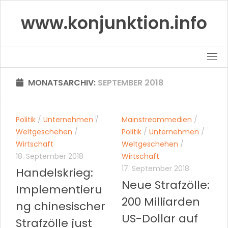
Skip
www.konjunktion.info
to
content
MONATSARCHIV:
SEPTEMBER 2018
Politik
/
Unternehmen
/
Mainstreammedien
/
Weltgeschehen
/
Politik
/
Unternehmen
/
Wirtschaft
Weltgeschehen
/
18. September 2018
Wirtschaft
17. September 2018
Handelskrieg:
Neue Strafzölle:
Implementieru
200 Milliarden
ng chinesischer
US-Dollar auf
Strafzölle just