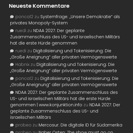
Neueste Kommentare
ponca12
zu
Systemfrage: „Unsere Demokratie“ als
privates Monopoly-System
ruedi
zu
NDAA 2027: Der geplante
Zusammenschluss des US- und israelischen Militärs
hat die erste Hürde genommen
ruedi
zu
Digitalisierung und Tokenisierung: Die
„Große Aneignung“ aller privaten Vermögenswerte
Habnix
zu
Digitalisierung und Tokenisierung: Die
„Große Aneignung“ aller privaten Vermögenswerte
ponca12
zu
Digitalisierung und Tokenisierung: Die
„Große Aneignung“ aller privaten Vermögenswerte
NDAA 2027: Der geplante Zusammenschluss des
US- und israelischen Militärs hat die erste Hürde
genommen | www.konjunktion.info
zu
NDAA 2027: Der
geplante Zusammenschluss des US- und
israelischen Militärs
probeo
zu
Mercosur: Die digitale ID für Südamerika
probeo
zu
Naher Osten: The show must go on