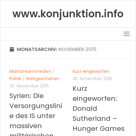
Skip
www.konjunktion.info
to
content
MONATSARCHIV:
NOVEMBER 2015
Mainstreammedien
/
Kurz eingeworfen
Politik
/
Weltgeschehen
30. November 2015
30. November 2015
Kurz
Syrien: Die
eingeworfen:
Versorgungslini
Donald
e des IS unter
Sutherland –
massiven
Hunger Games
militärischen