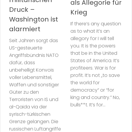
als Allegorie für
Druck –
Krieg
Washington ist
If there’s any question
alarmiert
as to what it’s an
allegory for I will tell
Seit Jahren sorgt das
you. It is the powers
US-gesteuerte
that be in the United
Angriffsbündnis NATO
States of America. It’s
dafür, dass
profiteers. War is for
unbehelligt Konvois
profit. It’s not „to save
voller Lebensmittel,
the world for
Waffen und sonstiger
democracy“ or “for
Güter zu den
king and country.” No,
Terroristen von IS und
bulls**t. It’s for...
al-Qaida via der
syrisch-türkischen
Grenze gelangen. Die
russischen Luftangriffe