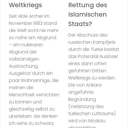
Weltkriegs
Rettung des
Islamischen
Seit Able Archer im
Staats?
November 1983 stand
die Welt wohl nie mehr
Der Abschuss des
so nahe am Abgrund
russischen Kampfjets
– am nuklearen
durch die Türkei besitzt
Abgrund der
das Potenzial Auslöser
vollständigen
eines dann offen
Auslöschung.
geführten Dritten
Ausgelöst durch ein
Weltkriegs zu werden.
paar Wahnsinnige, die
Die von Ankara
meinen die
angeführte
Menschheit vernichten
Begründung
zu können und
(Verletzung des
gleichzeitig selbst zu
türkischen Luftraums)
überleben. Sie denken
wird von Moskau
ich sehe zu schwarz,
abgestritten.