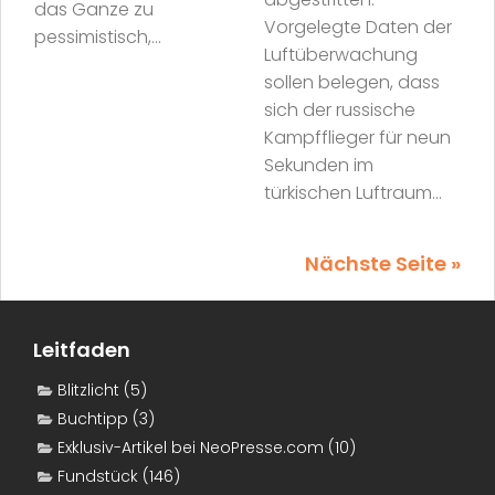
das Ganze zu
Vorgelegte Daten der
pessimistisch,...
Luftüberwachung
sollen belegen, dass
sich der russische
Kampfflieger für neun
Sekunden im
türkischen Luftraum...
Nächste Seite »
Leitfaden
Blitzlicht
(5)
Buchtipp
(3)
Exklusiv-Artikel bei NeoPresse.com
(10)
Fundstück
(146)