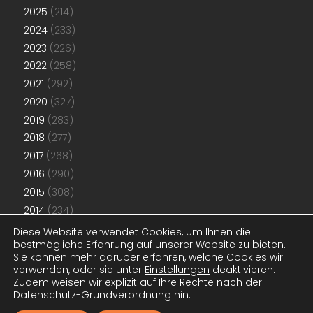
2025
(214)
2024
(233)
2023
(226)
2022
(258)
2021
(292)
2020
(327)
2019
(283)
2018
(277)
2017
(268)
2016
(290)
2015
(308)
2014
(234)
2013
(192)
Diese Website verwendet Cookies, um Ihnen die
bestmögliche Erfahrung auf unserer Website zu bieten.
2012
(181)
Sie können mehr darüber erfahren, welche Cookies wir
2011
(48)
verwenden, oder sie unter
Einstellungen
deaktivieren.
Zudem weisen wir explizit auf Ihre Rechte nach der
Datenschutz-Grundverordnung hin.
© 2011-2026
www.konjunktion.info
. Alle Artikel stehen unter der
CC
BY-NC-SA-Lizenz
. Designanpassungen
www.konjunktion.info
.