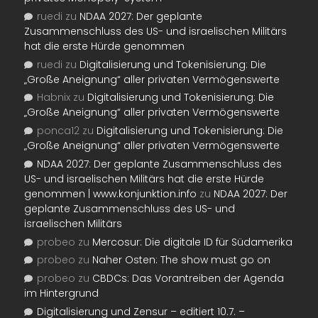
ruedi
zu
NDAA 2027: Der geplante
Zusammenschluss des US- und israelischen Militärs
hat die erste Hürde genommen
ruedi
zu
Digitalisierung und Tokenisierung: Die
„Große Aneignung“ aller privaten Vermögenswerte
Habnix
zu
Digitalisierung und Tokenisierung: Die
„Große Aneignung“ aller privaten Vermögenswerte
ponca12
zu
Digitalisierung und Tokenisierung: Die
„Große Aneignung“ aller privaten Vermögenswerte
NDAA 2027: Der geplante Zusammenschluss des
US- und israelischen Militärs hat die erste Hürde
genommen | www.konjunktion.info
zu
NDAA 2027: Der
geplante Zusammenschluss des US- und
israelischen Militärs
probeo
zu
Mercosur: Die digitale ID für Südamerika
probeo
zu
Naher Osten: The show must go on
probeo
zu
CBDCs: Das Vorantreiben der Agenda
im Hintergrund
Digitalisierung und Zensur – editiert 10.7. –