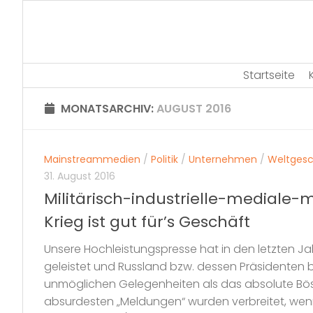
Skip
to
content
Startseite
MONATSARCHIV:
AUGUST 2016
Mainstreammedien
/
Politik
/
Unternehmen
/
Weltges
31. August 2016
Militärisch-industrielle-mediale
Krieg ist gut für’s Geschäft
Unsere Hochleistungspresse hat in den letzten J
geleistet und Russland bzw. dessen Präsidenten 
unmöglichen Gelegenheiten als das absolute Böse 
absurdesten „Meldungen“ wurden verbreitet, wenn