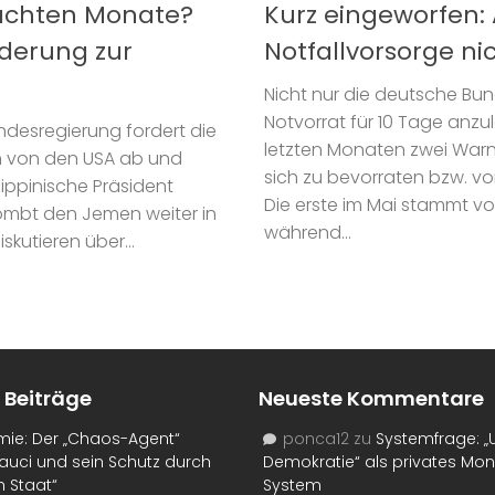
nächten Monate?
Kurz eingeworfen:
derung zur
Notfallvorsorge ni
Nicht nur die deutsche Bun
Notvorrat für 10 Tage anzu
ndesregierung fordert die
letzten Monaten zwei War
ch von den USA ab und
sich zu bevorraten bzw. v
lippinische Präsident
Die erste im Mai stammt v
bombt den Jemen weiter in
während...
skutieren über...
 Beiträge
Neueste Kommentare
mie: Der „Chaos-Agent“
ponca12
zu
Systemfrage: „
auci und sein Schutz durch
Demokratie“ als privates Mo
n Staat“
System