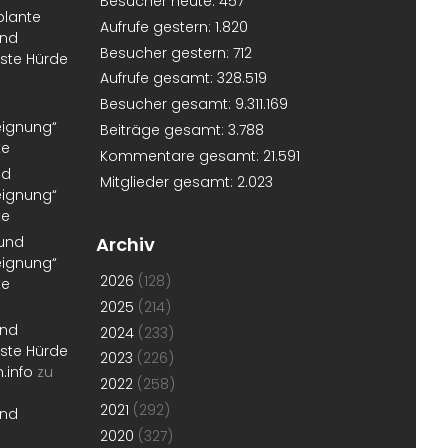
Besucher heute:
457
plante
Aufrufe gestern:
1.820
und
Besucher gestern:
712
erste Hürde
Aufrufe gesamt:
328.519
Besucher gesamt:
9.311.169
eignung“
Beiträge gesamt:
3.788
te
Kommentare gesamt:
21.591
nd
Mitglieder gesamt:
2.023
eignung“
te
 und
Archiv
eignung“
2026
(128)
te
2025
(214)
und
2024
(233)
erste Hürde
2023
(226)
.info
zu
2022
(258)
2021
(292)
und
2020
(327)