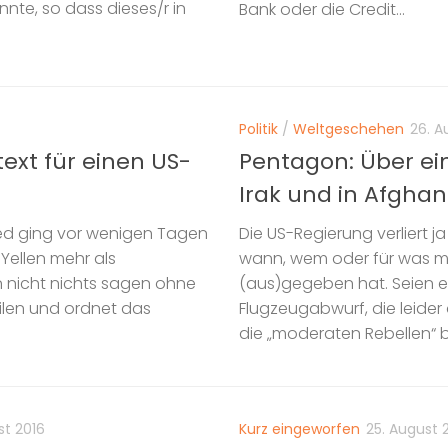
nte, so dass dieses/r in
Bank oder die Credit...
Politik
/
Weltgeschehen
26. A
ext für einen US-
Pentagon: Über ein
Irak und in Afgha
Fed ging vor wenigen Tagen
Die US-Regierung verliert j
Yellen mehr als
wann, wem oder für was man
 nicht nichts sagen ohne
(aus)gegeben hat. Seien e
ilen und ordnet das
Flugzeugabwurf, die leider
die „moderaten Rebellen“ b
st 2016
Kurz eingeworfen
25. August 