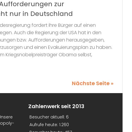
 Aufforderungen zur
cht nur in Deutschland
desregierung fordert ihre Bürger auf einen
legen. Auch die Regierung der USA hat in den
nungen bzw. Aufforderungen herausgegeben,
orzusorgen und einen Evakuierungsplan zu haben.
om Kriegsnobelpreisträger Obama selbst,
Nächste Seite »
Zahlenwerk seit 2013
Unsere
Besucher aktuell:
6
nopoly-
Aufrufe heute:
1.260