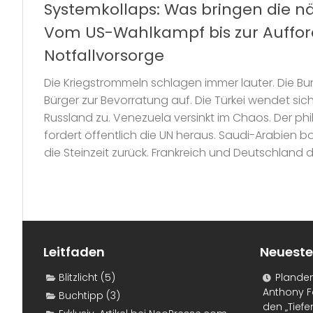
Systemkollaps: Was bringen die 
Vom US-Wahlkampf bis zur Auffor
Notfallvorsorge
Die Kriegstrommeln schlagen immer lauter. Die Bu
Bürger zur Bevorratung auf. Die Türkei wendet si
Russland zu. Venezuela versinkt im Chaos. Der phi
fordert öffentlich die UN heraus. Saudi-Arabien 
die Steinzeit zurück. Frankreich und Deutschland di
Leitfaden
Neueste
Blitzlicht
(5)
Plande
Anthony F
Buchtipp
(3)
den „Tiefe