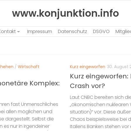
www.konjunktion.info
Kontakt
Impressum
Datenschutz
DSGVO
Mitgli
chehen
/
Wirtschaft
Kurz eingeworfen
30. August 
Kurz eingeworfen: 
-monetäre Komplex:
Crash vor?
Laut CNBC bereiten sich di
ahren fast Unmenschliches
„ökonomischen nuklearen W
bei allen möglichen und
situation)“ vor. Diese äuß
dargestellt. Selbst die
Chaos beispielsweise bei
 es nur in irgendeiner
Italiens Banken stehen v