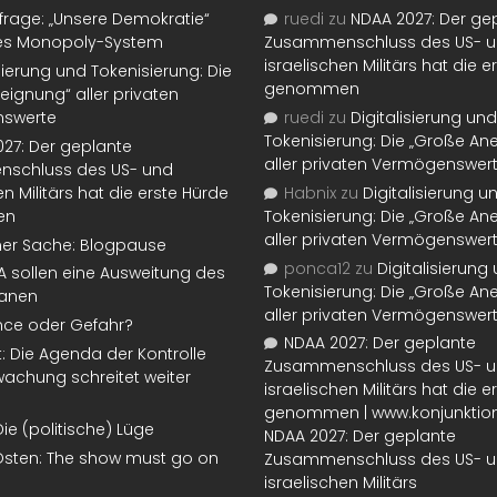
rage: „Unsere Demokratie“
ruedi
zu
NDAA 2027: Der ge
tes Monopoly-System
Zusammenschluss des US- 
israelischen Militärs hat die 
isierung und Tokenisierung: Die
genommen
eignung“ aller privaten
swerte
ruedi
zu
Digitalisierung und
Tokenisierung: Die „Große An
27: Der geplante
aller privaten Vermögenswer
schluss des US- und
en Militärs hat die erste Hürde
Habnix
zu
Digitalisierung u
en
Tokenisierung: Die „Große An
aller privaten Vermögenswer
ner Sache: Blogpause
ponca12
zu
Digitalisierung
SA sollen eine Ausweitung des
Tokenisierung: Die „Große An
lanen
aller privaten Vermögenswer
nce oder Gefahr?
NDAA 2027: Der geplante
t: Die Agenda der Kontrolle
Zusammenschluss des US- 
achung schreitet weiter
israelischen Militärs hat die 
genommen | www.konjunktion
Die (politische) Lüge
NDAA 2027: Der geplante
Osten: The show must go on
Zusammenschluss des US- 
israelischen Militärs