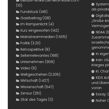
Exklusiv-Artikel bei NeoPresse.com
Systemf
(10)
als priva
Fundstück
(146)
Digital
Gastbeitrag
(128)
„Große An
Im Rampenlicht
(4)
Vermögen
Kurz eingeworfen
(142)
NDAA 20
Mainstreammedien
(1.505)
Zusammen
israelisch
Politik
(3.211)
genomm
Retrospektive
(8)
In eige
Seitenrelevantes
(168)
Iran: U
Unternehmen
(909)
Krieges p
Video
(6)
KI: Cha
Weltgeschehen
(3.205)
KIDS Ac
Wirtschaft
(1.427)
und Überw
Wissenschaft
(547)
voran
Zensur
(251)
Essay: 
Zitat des Tages
(3)
Naher 