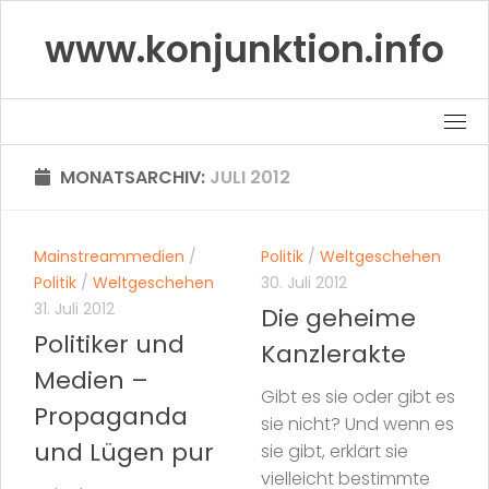
Skip
www.konjunktion.info
to
content
MONATSARCHIV:
JULI 2012
Mainstreammedien
/
Politik
/
Weltgeschehen
Politik
/
Weltgeschehen
30. Juli 2012
31. Juli 2012
Die geheime
Politiker und
Kanzlerakte
Medien –
Gibt es sie oder gibt es
Propaganda
sie nicht? Und wenn es
und Lügen pur
sie gibt, erklärt sie
vielleicht bestimmte