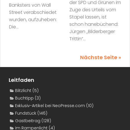
der SPD und Grünen im
Banksters von Wall
Zuge des Urteils vom
Street verabschiedet
Stapel lassen, ist
wurden, aufzuheben:
schon hanebüchend:
Die...
Jürgen „Bilderberger
Trittin“...
Nächste Seite »
Leitfaden
Blitzlicht
(5)
Buchtipp
(3)
Exklusiv-Artikel bei NeoPresse.com
(10)
Fundstück
(146)
Gastbeitrag
(128)
Im Rampenlicht
(4)