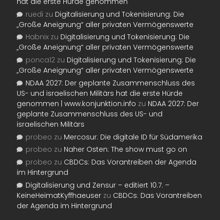
hat die erste Hürde genommen
ruedi
zu
Digitalisierung und Tokenisierung: Die
„Große Aneignung“ aller privaten Vermögenswerte
Habnix
zu
Digitalisierung und Tokenisierung: Die
„Große Aneignung“ aller privaten Vermögenswerte
ponca12
zu
Digitalisierung und Tokenisierung: Die
„Große Aneignung“ aller privaten Vermögenswerte
NDAA 2027: Der geplante Zusammenschluss des
US- und israelischen Militärs hat die erste Hürde
genommen | www.konjunktion.info
zu
NDAA 2027: Der
geplante Zusammenschluss des US- und
israelischen Militärs
probeo
zu
Mercosur: Die digitale ID für Südamerika
probeo
zu
Naher Osten: The show must go on
probeo
zu
CBDCs: Das Vorantreiben der Agenda
im Hintergrund
Digitalisierung und Zensur – editiert 10.7. –
KeineHeimatKyffhaeuser
zu
CBDCs: Das Vorantreiben
der Agenda im Hintergrund