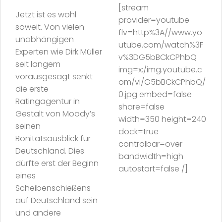
[stream
Jetzt ist es wohl
provider=youtube
soweit. Von vielen
flv=http%3A//www.yo
unabhängigen
utube.com/watch%3F
Experten wie Dirk Müller
v%3DG5bBCkCPhbQ
seit langem
img=x:/img.youtube.c
vorausgesagt senkt
om/vi/G5bBCkCPhbQ/
die erste
0.jpg embed=false
Ratingagentur in
share=false
Gestalt von Moody’s
width=350 height=240
seinen
dock=true
Bonitätsausblick für
controlbar=over
Deutschland. Dies
bandwidth=high
dürfte erst der Beginn
autostart=false /]
eines
Scheibenschießens
auf Deutschland sein
und andere