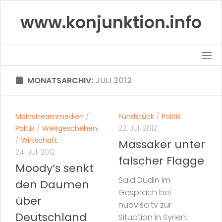
Skip
www.konjunktion.info
to
content
MONATSARCHIV:
JULI 2012
Mainstreammedien
/
Fundstück
/
Politik
Politik
/
Weltgeschehen
22. Juli 2012
/
Wirtschaft
Massaker unter
24. Juli 2012
falscher Flagge
Moody’s senkt
Said Dudin im
den Daumen
Gespräch bei
über
nuoviso.tv zur
Deutschland
Situation in Syrien: