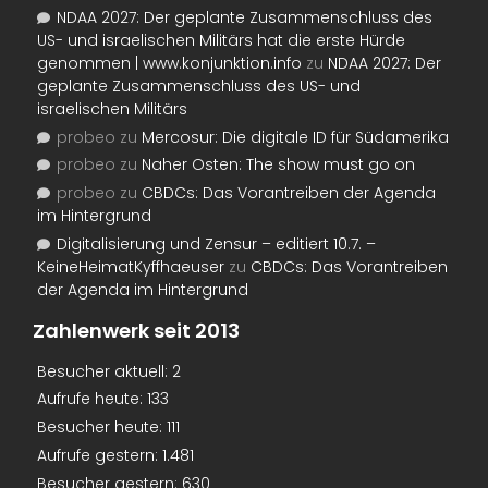
NDAA 2027: Der geplante Zusammenschluss des
US- und israelischen Militärs hat die erste Hürde
genommen | www.konjunktion.info
zu
NDAA 2027: Der
geplante Zusammenschluss des US- und
israelischen Militärs
probeo
zu
Mercosur: Die digitale ID für Südamerika
probeo
zu
Naher Osten: The show must go on
probeo
zu
CBDCs: Das Vorantreiben der Agenda
im Hintergrund
Digitalisierung und Zensur – editiert 10.7. –
KeineHeimatKyffhaeuser
zu
CBDCs: Das Vorantreiben
der Agenda im Hintergrund
Zahlenwerk seit 2013
Besucher aktuell:
2
Aufrufe heute:
133
Besucher heute:
111
Aufrufe gestern:
1.481
Besucher gestern:
630