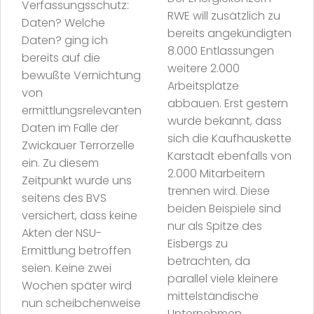
Verfassungsschutz:
RWE will zusätzlich zu
Daten? Welche
bereits angekündigten
Daten? ging ich
8.000 Entlassungen
bereits auf die
weitere 2.000
bewußte Vernichtung
Arbeitsplätze
von
abbauen. Erst gestern
ermittlungsrelevanten
wurde bekannt, dass
Daten im Falle der
sich die Kaufhauskette
Zwickauer Terrorzelle
Karstadt ebenfalls von
ein. Zu diesem
2.000 Mitarbeitern
Zeitpunkt wurde uns
trennen wird. Diese
seitens des BVS
beiden Beispiele sind
versichert, dass keine
nur als Spitze des
Akten der NSU-
Eisbergs zu
Ermittlung betroffen
betrachten, da
seien. Keine zwei
parallel viele kleinere
Wochen später wird
mittelständische
nun scheibchenweise
Unternehmen