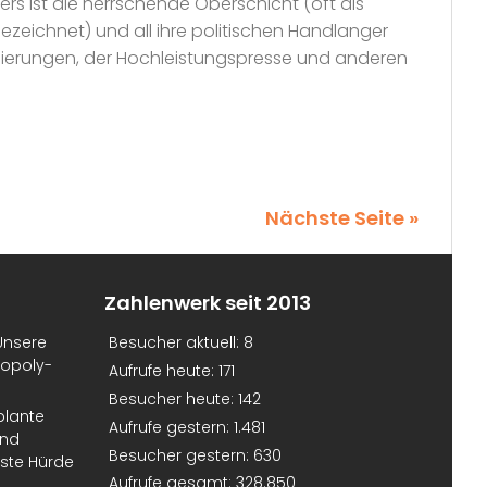
ers ist die herrschende Oberschicht (oft als
bezeichnet) und all ihre politischen Handlanger
egierungen, der Hochleistungspresse und anderen
Nächste Seite »
Zahlenwerk seit 2013
Unsere
Besucher aktuell:
8
nopoly-
Aufrufe heute:
171
Besucher heute:
142
plante
Aufrufe gestern:
1.481
und
Besucher gestern:
630
erste Hürde
Aufrufe gesamt:
328.850