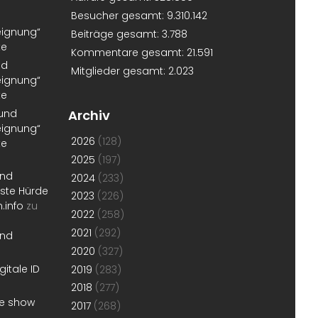
Besucher gesamt:
9.310.142
eignung“
Beiträge gesamt:
3.788
te
Kommentare gesamt:
21.591
nd
Mitglieder gesamt:
2.023
eignung“
te
 und
Archiv
eignung“
2026
(128)
te
2025
(197)
und
2024
(233)
erste Hürde
2023
(226)
.info
zu
2022
(258)
2021
(292)
und
2020
(327)
gitale ID
2019
(283)
2018
(277)
he show
2017
(268)