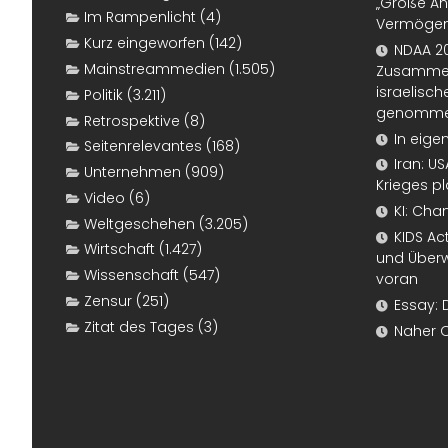
„Große An
Im Rampenlicht
(4)
Vermögen
Kurz eingeworfen
(142)
NDAA 20
Mainstreammedien
(1.505)
Zusammen
israelisch
Politik
(3.211)
genomm
Retrospektive
(8)
In eige
Seitenrelevantes
(168)
Iran: U
Unternehmen
(909)
Krieges p
Video
(6)
KI: Cha
Weltgeschehen
(3.205)
KIDS Ac
Wirtschaft
(1.427)
und Überw
Wissenschaft
(547)
voran
Zensur
(251)
Essay: 
Zitat des Tages
(3)
Naher 