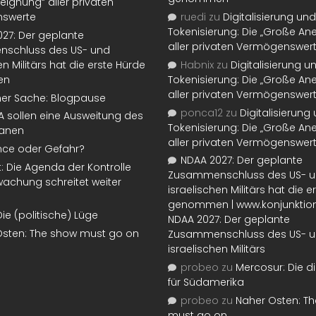
eignung“ aller privaten
swerte
ruedi
zu
Digitalisierung und
Tokenisierung: Die „Große An
27: Der geplante
aller privaten Vermögenswer
schluss des US- und
en Militärs hat die erste Hürde
Habnix
zu
Digitalisierung u
en
Tokenisierung: Die „Große An
aller privaten Vermögenswer
ner Sache: Blogpause
ponca12
zu
Digitalisierung
SA sollen eine Ausweitung des
Tokenisierung: Die „Große An
lanen
aller privaten Vermögenswer
nce oder Gefahr?
NDAA 2027: Der geplante
t: Die Agenda der Kontrolle
Zusammenschluss des US- 
achung schreitet weiter
israelischen Militärs hat die 
genommen | www.konjunktion
Die (politische) Lüge
NDAA 2027: Der geplante
Osten: The show must go on
Zusammenschluss des US- 
israelischen Militärs
probeo
zu
Mercosur: Die di
für Südamerika
probeo
zu
Naher Osten: T
must go on