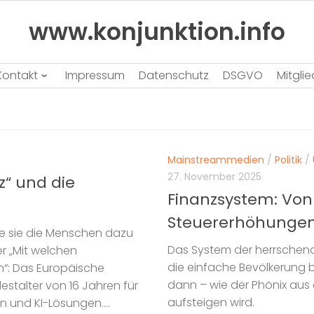
www.konjunktion.info
Kontakt
Impressum
Datenschutz
DSGVO
Mitgli
Mainstreammedien
/
Politik
/
27. November 2025
z“ und die
Finanzsystem: Von 
Steuererhöhungen
Wie sie die Menschen dazu
Das System der herrschende
er „Mit welchen
die einfache Bevölkerung 
n“: Das Europäische
dann – wie der Phönix aus 
estalter von 16 Jahren für
aufsteigen wird.
 und KI-Lösungen....