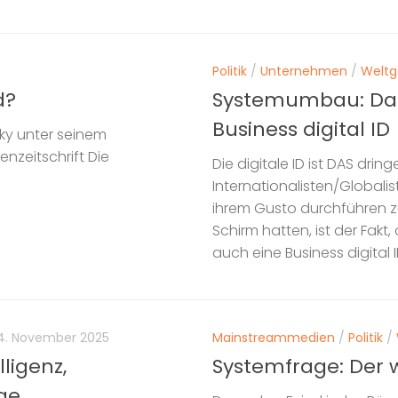
Politik
/
Unternehmen
/
Welt
d?
Systemumbau: Das 
Business digital ID
ky unter seinem
zeitschrift Die
Die digitale ID ist DAS dr
Internationalisten/Globalis
ihrem Gusto durchführen z
Schirm hatten, ist der Fakt
auch eine Business digital ID
4. November 2025
Mainstreammedien
/
Politik
/
ligenz,
Systemfrage: Der 
ge