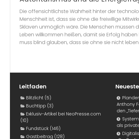
Die offensichtlichste Wahrheit hinter der techno
Menschheit ist, dass sie ohne die freiwillige Mitw
Sklaven unmöglich wäre. Die Menschen müssen di
Leben willkommen heißen, damit sie Erfolg haben 
muss blind glauben, dass sie ohne sie nicht leben
Leitfaden
Neueste
Blitzlicht
(5)
Plande
Anthony F
Buchtipp
(3)
den „Tiefe
Exklusiv-Artikel bei NeoPresse.com
Systemf
(10)
als priva
Fundstück
(146)
Digital
Gastbeitrag
(128)