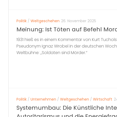
Politik
/
Weltgeschehen
26. November 2025
Meinung: Ist Töten auf Befehl Mor
1931 hieß es in einem Kommentar von Kurt Tuchols
Pseudonym Ignaz Wrobel in der deutschen Wochen
Weltbühne: „Soldaten sind Mörder.“
Politik
/
Unternehmen
/
Weltgeschehen
/
Wirtschaft
2
Systemumbau: Die Künstliche Intel
Autoritarismus und die Energiefra