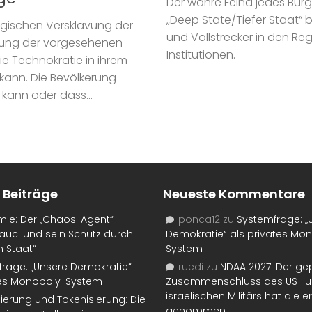
Der wahre Feind jedes Bürg
„Deep State/Tiefer Staat“ 
logischen Versklavung der
und Vollstrecker in den R
irkung der vorgesehenen
Institutionen.
e Technokratie in ihrem
kann. Die Bevölkerung
 kann oder dass...
 Beiträge
Neueste Kommentare
mie: Der „Chaos-Agent“
ponca12
zu
Systemfrage: „
auci und sein Schutz durch
Demokratie“ als privates Mo
n Staat“
System
rage: „Unsere Demokratie“
ruedi
zu
NDAA 2027: Der ge
tes Monopoly-System
Zusammenschluss des US- 
israelischen Militärs hat die 
isierung und Tokenisierung: Die
genommen