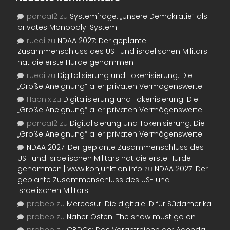
ponca12
zu
Systemfrage: „Unsere Demokratie“ als
privates Monopoly-System
ruedi
zu
NDAA 2027: Der geplante
Zusammenschluss des US- und israelischen Militärs
hat die erste Hürde genommen
ruedi
zu
Digitalisierung und Tokenisierung: Die
„Große Aneignung“ aller privaten Vermögenswerte
Habnix
zu
Digitalisierung und Tokenisierung: Die
„Große Aneignung“ aller privaten Vermögenswerte
ponca12
zu
Digitalisierung und Tokenisierung: Die
„Große Aneignung“ aller privaten Vermögenswerte
NDAA 2027: Der geplante Zusammenschluss des
US- und israelischen Militärs hat die erste Hürde
genommen | www.konjunktion.info
zu
NDAA 2027: Der
geplante Zusammenschluss des US- und
israelischen Militärs
probeo
zu
Mercosur: Die digitale ID für Südamerika
probeo
zu
Naher Osten: The show must go on