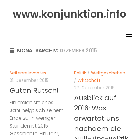
Skip
www.konjunktion.info
to
content
MONATSARCHIV:
DEZEMBER 2015
Seitenrelevantes
Politik
/
Weltgeschehen
31. Dezember 2015
/
Wirtschaft
27. Dezember 2015
Guten Rutsch!
Ausblick auf
Ein ereignisreiches
2016: Was
Jahr neigt sich seinem
erwartet uns
Ende zu. In wenigen
Stunden ist 2015
nachdem die
Geschichte. Ein Jahr,
Null-Zins-Politik