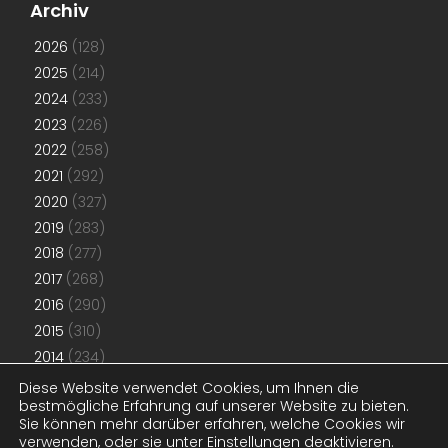
Archiv
2026
(128)
2025
(214)
2024
(233)
2023
(226)
2022
(258)
2021
(292)
2020
(327)
2019
(283)
2018
(277)
2017
(268)
2016
(290)
2015
(310)
2014
(234)
2013
(192)
Diese Website verwendet Cookies, um Ihnen die
bestmögliche Erfahrung auf unserer Website zu bieten.
2012
(181)
Sie können mehr darüber erfahren, welche Cookies wir
2011
(48)
verwenden, oder sie unter
Einstellungen
deaktivieren.