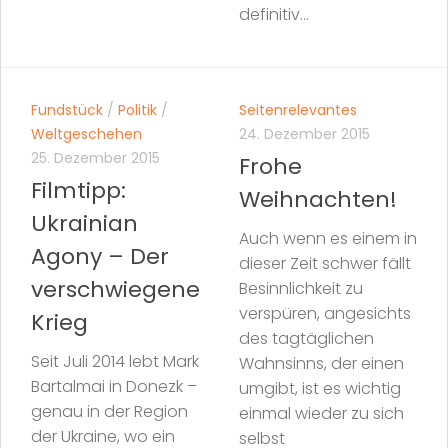
definitiv...
Fundstück
/
Politik
/
Seitenrelevantes
Weltgeschehen
24. Dezember 2015
25. Dezember 2015
Frohe
Filmtipp:
Weihnachten!
Ukrainian
Auch wenn es einem in
Agony – Der
dieser Zeit schwer fällt
verschwiegene
Besinnlichkeit zu
verspüren, angesichts
Krieg
des tagtäglichen
Seit Juli 2014 lebt Mark
Wahnsinns, der einen
Bartalmai in Donezk –
umgibt, ist es wichtig
genau in der Region
einmal wieder zu sich
der Ukraine, wo ein
selbst