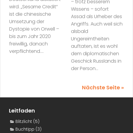
– trotz besserem
wird. „Sesame Credit“
Wissens – sofort
ist die chinesische
Assad als Urheber des
Umsetzung der
Angriffs. Auch weil sich
Dystopie von Orwell –
alsbald
bis zum Jahr 2020
Ungereimtheiten
freiwillig, danach
auftaten, ist es wohl
verpflichtend....
dem diplomatischen
Geschick Russlands in
der Person...
Nächste Seite »
Leitfaden
Blitzlicht
(5)
Buchtipp
(3)