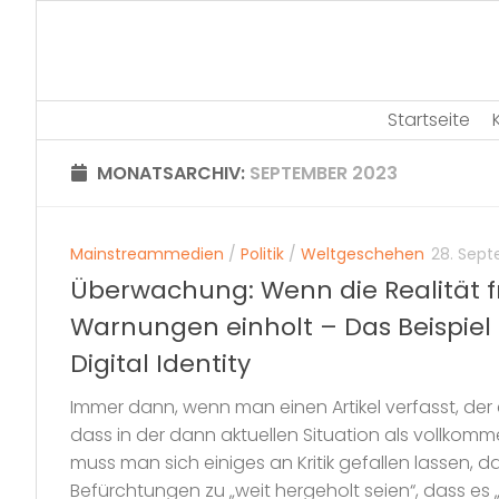
Skip
to
content
Startseite
MONATSARCHIV:
SEPTEMBER 2023
Mainstreammedien
/
Politik
/
Weltgeschehen
28. Sep
Überwachung: Wenn die Realität 
Warnungen einholt – Das Beispiel
Digital Identity
Immer dann, wenn man einen Artikel verfasst, de
dass in der dann aktuellen Situation als vollkom
muss man sich einiges an Kritik gefallen lassen, d
Befürchtungen zu „weit hergeholt seien“, dass es