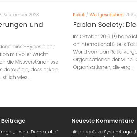
2. September 2023
Politik
/
Weltgeschehen
21. S
nierungen und
Fabian Society: Di
Im Oktober 2016 (!) habe 
an International Elite is 
Bidenomics“-Hypes einen
World von Ioan Ratiu vorges
tion mit voller Wucht
Organisationen der Milner 
ich die Missverständnisse
Organisationen, die eng...
 darauf hin, dass er kein
t. Ich wies...
 Beiträge
Neueste Kommentare
rage: „Unsere Demokratie“
ponca12
zu
Systemfrage: „