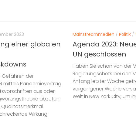
tember 2023
Mainstreammedien
/
Politik
/
ng einer globalen
Agenda 2023: Neue
UN geschlossen
ockdowns
Haben Sie schon von der V
Regierungschefs bei den V
e Gefahren der
Anfang letzter Woche get
 mittels Pandemievertrag
vergangener Woche versa
svorschriften aus oder
Welt in New York City, um i
chwörungstheorie abzutun.
ls Qualitätsmerkmal
bschreckende Wirkung