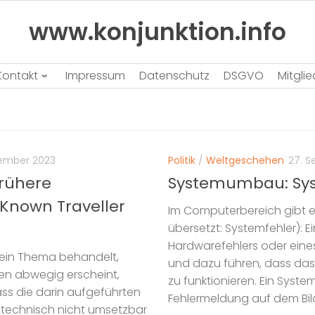
www.konjunktion.info
Kontakt
Impressum
Datenschutz
DSGVO
Mitgli
tember 2023
Politik
/
Weltgeschehen
27. 
frühere
Systemumbau: Syst
 Known Traveller
Im Computerbereich gibt e
übersetzt: Systemfehler): 
Hardwarefehlers oder ein
r ein Thema behandelt,
und dazu führen, dass das 
men abwegig erscheint,
zu funktionieren. Ein Syste
ass die darin aufgeführten
Fehlermeldung auf dem Bild
 „technisch nicht umsetzbar