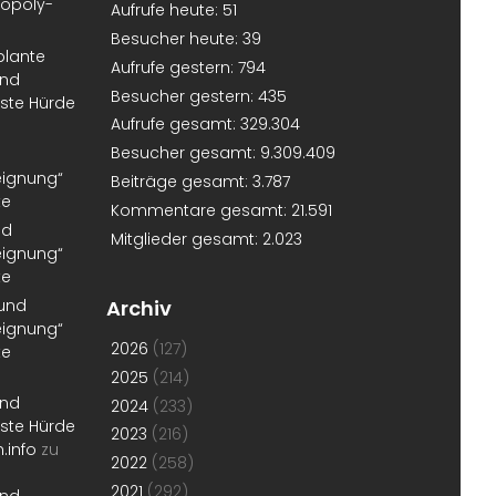
nopoly-
Aufrufe heute:
51
Besucher heute:
39
plante
Aufrufe gestern:
794
und
Besucher gestern:
435
erste Hürde
Aufrufe gesamt:
329.304
Besucher gesamt:
9.309.409
eignung“
Beiträge gesamt:
3.787
te
Kommentare gesamt:
21.591
nd
Mitglieder gesamt:
2.023
eignung“
te
 und
Archiv
eignung“
2026
(127)
te
2025
(214)
und
2024
(233)
erste Hürde
2023
(216)
.info
zu
2022
(258)
2021
(292)