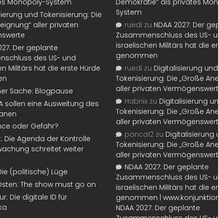
tes Monopoly-System
Demokratie“ als privates Mo
System
isierung und Tokenisierung: Die
eignung“ aller privaten
ruedi
zu
NDAA 2027: Der ge
swerte
Zusammenschluss des US- 
israelischen Militärs hat die 
27: Der geplante
genommen
schluss des US- und
en Militärs hat die erste Hürde
ruedi
zu
Digitalisierung und
en
Tokenisierung: Die „Große An
aller privaten Vermögenswer
ner Sache: Blogpause
Habnix
zu
Digitalisierung u
SA sollen eine Ausweitung des
Tokenisierung: Die „Große An
lanen
aller privaten Vermögenswer
nce oder Gefahr?
ponca12
zu
Digitalisierung
t: Die Agenda der Kontrolle
Tokenisierung: Die „Große An
achung schreitet weiter
aller privaten Vermögenswer
NDAA 2027: Der geplante
Die (politische) Lüge
Zusammenschluss des US- 
Osten: The show must go on
israelischen Militärs hat die 
: Die digitale ID für
genommen | www.konjunktion
ka
NDAA 2027: Der geplante