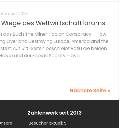
eptember 2023
e Wiege des Weltwirtschaftforums
ich das Buch The Milner-Fabian Conspiracy – How
Taking Over and Destroying Europe, America and the
tellt: Auf 525 Seiten beschreibt Ratiu die beiden
Group und der Fabian Society – zwei
Nächste Seite »
Zahlenwerk seit 2013
Unsere
Besucher aktuell:
5