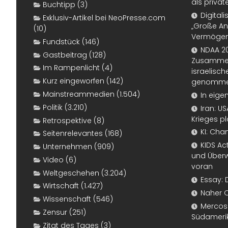
als priva
Buchtipp
(3)
Digital
Exklusiv-Artikel bei NeoPresse.com
„Große An
(10)
Vermögen
Fundstück
(146)
NDAA 20
Gastbeitrag
(128)
Zusammen
Im Rampenlicht
(4)
israelisch
Kurz eingeworfen
(142)
genomm
Mainstreammedien
(1.504)
In eige
Politik
(3.210)
Iran: U
Krieges p
Retrospektive
(8)
KI: Cha
Seitenrelevantes
(168)
KIDS Ac
Unternehmen
(909)
und Überw
Video
(6)
voran
Weltgeschehen
(3.204)
Essay: 
Wirtschaft
(1.427)
Naher 
Wissenschaft
(546)
Mercosur
Zensur
(251)
Südameri
Zitat des Tages
(3)