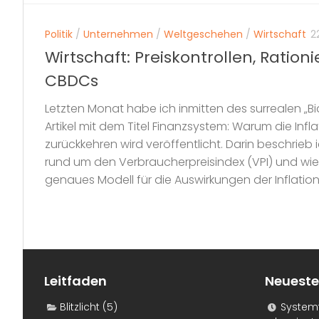
Politik
/
Unternehmen
/
Weltgeschehen
/
Wirtschaft
2
Wirtschaft: Preiskontrollen, Ratio
CBDCs
Letzten Monat habe ich inmitten des surrealen „
Artikel mit dem Titel Finanzsystem: Warum die Infla
zurückkehren wird veröffentlicht. Darin beschrieb 
rund um den Verbraucherpreisindex (VPI) und wies
genaues Modell für die Auswirkungen der Inflation is
Leitfaden
Neueste
Blitzlicht
(5)
Systemf