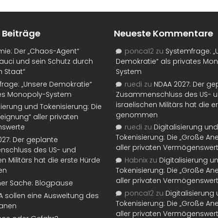
 Beiträge
Neueste Kommentare
mie: Der „Chaos-Agent“
ponca12
zu
Systemfrage: „
auci und sein Schutz durch
Demokratie“ als privates Mo
n Staat“
System
rage: „Unsere Demokratie“
ruedi
zu
NDAA 2027: Der ge
tes Monopoly-System
Zusammenschluss des US- 
israelischen Militärs hat die 
isierung und Tokenisierung: Die
genommen
eignung“ aller privaten
swerte
ruedi
zu
Digitalisierung und
Tokenisierung: Die „Große An
27: Der geplante
aller privaten Vermögenswer
schluss des US- und
en Militärs hat die erste Hürde
Habnix
zu
Digitalisierung u
en
Tokenisierung: Die „Große An
aller privaten Vermögenswer
ner Sache: Blogpause
ponca12
zu
Digitalisierung
SA sollen eine Ausweitung des
Tokenisierung: Die „Große An
lanen
aller privaten Vermögenswer