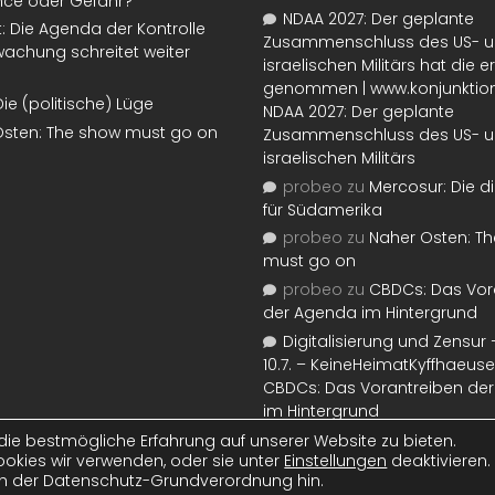
nce oder Gefahr?
NDAA 2027: Der geplante
t: Die Agenda der Kontrolle
Zusammenschluss des US- 
achung schreitet weiter
israelischen Militärs hat die 
genommen | www.konjunktion
Die (politische) Lüge
NDAA 2027: Der geplante
Osten: The show must go on
Zusammenschluss des US- 
israelischen Militärs
probeo
zu
Mercosur: Die di
für Südamerika
probeo
zu
Naher Osten: T
must go on
probeo
zu
CBDCs: Das Vor
der Agenda im Hintergrund
Digitalisierung und Zensur –
10.7. – KeineHeimatKyffhaeuse
CBDCs: Das Vorantreiben de
im Hintergrund
ie bestmögliche Erfahrung auf unserer Website zu bieten.
okies wir verwenden, oder sie unter
Einstellungen
deaktivieren.
Artikel stehen unter der
CC BY-NC-SA-Lizenz
. Designanpassungen
ww
ach der Datenschutz-Grundverordnung hin.