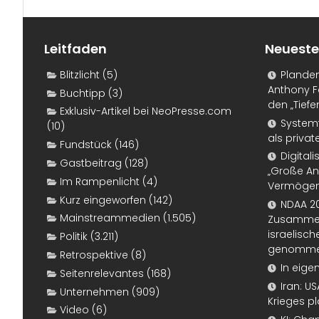
Leitfaden
Neueste
Blitzlicht
(5)
Plande
Anthony F
Buchtipp
(3)
den „Tiefe
Exklusiv-Artikel bei NeoPresse.com
Systemf
(10)
als priva
Fundstück
(146)
Digital
Gastbeitrag
(128)
„Große An
Im Rampenlicht
(4)
Vermögen
Kurz eingeworfen
(142)
NDAA 20
Mainstreammedien
(1.505)
Zusammen
israelisch
Politik
(3.211)
genomm
Retrospektive
(8)
In eige
Seitenrelevantes
(168)
Iran: U
Unternehmen
(909)
Krieges p
Video
(6)