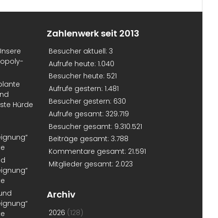
Zahlenwerk seit 2013
Unsere
Besucher aktuell:
3
nopoly-
Aufrufe heute:
1.040
Besucher heute:
521
plante
Aufrufe gestern:
1.481
und
Besucher gestern:
630
erste Hürde
Aufrufe gesamt:
329.719
Besucher gesamt:
9.310.521
eignung“
Beiträge gesamt:
3.788
te
Kommentare gesamt:
21.591
nd
Mitglieder gesamt:
2.023
eignung“
te
 und
Archiv
eignung“
2026
(128)
te