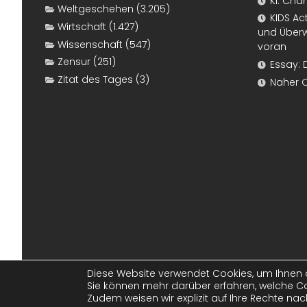
KI: Cha
Weltgeschehen
(3.205)
KIDS Ac
Wirtschaft
(1.427)
und Überw
Wissenschaft
(547)
voran
Zensur
(251)
Essay: 
Zitat des Tages
(3)
Naher 
Diese Website verwendet Cookies, um Ihnen d
Sie können mehr darüber erfahren, welche Co
© 2011-2026
www.konjunktion.info
. Alle 
Zudem weisen wir explizit auf Ihre Rechte n