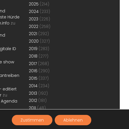
2025
(214)
und
2024
(233)
erste Hürde
2023
(226)
.info
zu
2022
(258)
2021
(292)
und
2020
(327)
gitale ID
2019
(283)
2018
(277)
he show
2017
(268)
2016
(290)
antreiben
2015
(337)
2014
(234)
 editiert
2013
(192)
r
zu
2012
(181)
r Agenda
2011
(48)
Zustimmen
Ablehnen
w.konjunktion.info
. Antrieb
WordPress
.