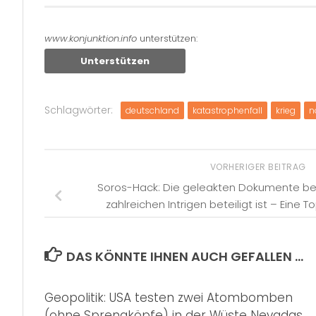
www.konjunktion.info
unterstützen:
Unterstützen
Schlagwörter:
deutschland
katastrophenfall
krieg
n
VORHERIGER BEITRAG
Soros-Hack: Die geleakten Dokumente be
zahlreichen Intrigen beteiligt ist – Eine 
DAS KÖNNTE IHNEN AUCH GEFALLEN …
Geopolitik: USA testen zwei Atombomben
(ohne Sprengköpfe) in der Wüste Nevadas