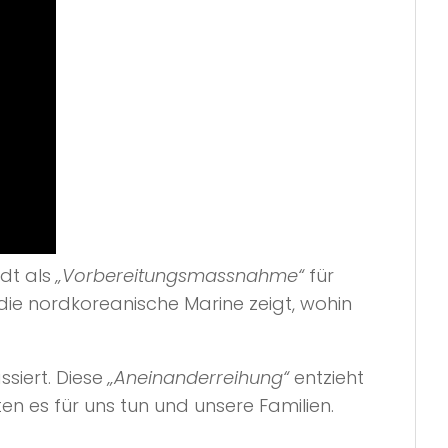
dt als
„Vorbereitungsmassnahme“
für
 die nordkoreanische Marine zeigt, wohin
siert. Diese
„Aneinanderreihung“
entzieht
ten es für uns tun und unsere Familien.