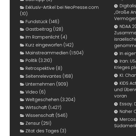
Digital
Exklusiv-Artikel bei NeoPresse.com
„Große An
(10)
Vermögen
Fundstück
(146)
NDAA 20
Gastbeitrag
(128)
Zusammen
Im Rampenlicht
(4)
israelisch
Kurz eingeworfen
(142)
genomm
Mainstreammedien
(1.504)
In eige
Politik
(3.210)
Iran: U
Krieges p
Retrospektive
(8)
KI: Cha
Seitenrelevantes
(168)
KIDS Ac
Unternehmen
(909)
und Überw
Video
(6)
voran
Weltgeschehen
(3.204)
Essay: 
Wirtschaft
(1.427)
Naher 
Wissenschaft
(546)
Mercosur
Zensur
(251)
Südameri
Zitat des Tages
(3)