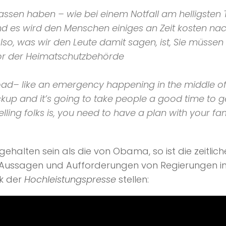
sen haben – wie bei einem Notfall am helligsten T
 es wird den Menschen einiges an Zeit kosten nac
Also, was wir den Leute damit sagen, ist, Sie müssen 
or der
Heimatschutzbehörde
ad– like an emergency happening in the middle of
up and it’s going to take people a good time to ge
lling folks is, you need to have a plan with your fam
halten sein als die von Obama, so ist die zeitli
 Aussagen und Aufforderungen von Regierungen i
k der
Hochleistungspresse
stellen: