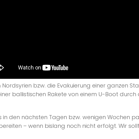
n Nordsyrien bzw. die Evakuierung einer ganzen Sta
 einer ballistischen Rakete von einem U-Boot durch
as in den nächsten Tagen bzw. wenigen Wochen pas
rbereiten – wenn bislang noch nicht erfolgt. Wir soll