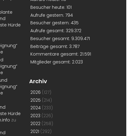
Besucher heute:
101
plante
Aufrufe gestern:
794
und
Besucher gestern:
435
erste Hürde
Aufrufe gesamt:
329.372
Besucher gesamt:
9.309.471
eignung“
Beiträge gesamt:
3.787
te
Kommentare gesamt:
21.591
nd
Mitglieder gesamt:
2.023
eignung“
te
 und
Archiv
eignung“
2026
(127)
te
2025
(214)
und
2024
(233)
erste Hürde
2023
(226)
.info
zu
2022
(258)
2021
(292)
und