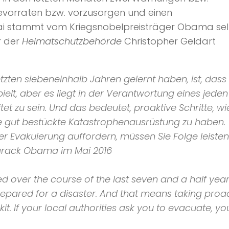
evorraten bzw. vorzusorgen und einen
Mai stammt vom Kriegsnobelpreisträger Obama sel
r der
Heimatschutzbehörde
Christopher Geldart
etzten siebeneinhalb Jahren gelernt haben, ist, dass
elt, aber es liegt in der Verantwortung eines jeden
et zu sein. Und das bedeutet, proaktive Schritte, wi
e gut bestückte Katastrophenausrüstung zu haben.
er Evakuierung auffordern, müssen Sie Folge leisten
Barack Obama im Mai 2016
 over the course of the last seven and a half years 
 prepared for a disaster. And that means taking proa
it. If your local authorities ask you to evacuate, yo