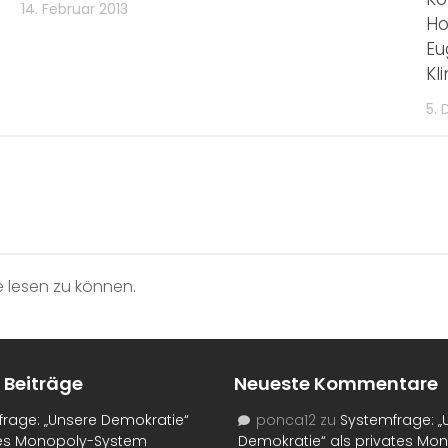
14. Februar 2013
Ho
Eu
Kl
5.
 lesen zu können.
 Beiträge
Neueste Kommentare
rage: „Unsere Demokratie“
ponca12
zu
Systemfrage: „
tes Monopoly-System
Demokratie“ als privates Mo