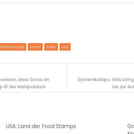
otfallvorsorge
syrien
türkei
usa
weisen, dass Soros an
Systemkollaps: Was bri
Top 10 der Manipulation
bis zur A
USA: Land der Food Stamps
Ga
Ko