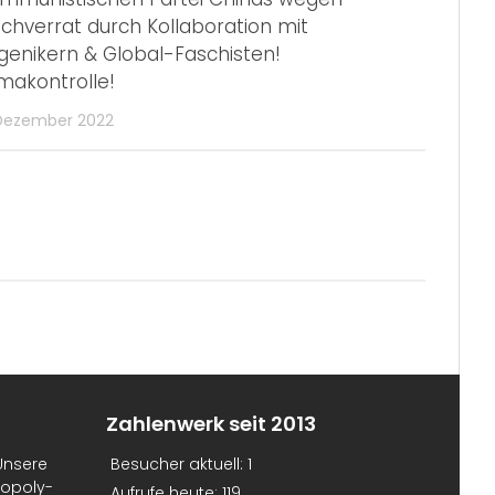
chverrat durch Kollaboration mit
genikern & Global-Faschisten!
imakontrolle!
 Dezember 2022
Zahlenwerk seit 2013
Unsere
Besucher aktuell:
1
nopoly-
Aufrufe heute:
119