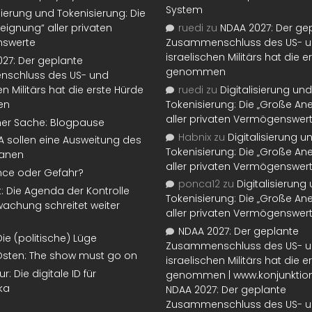
System
isierung und Tokenisierung: Die
eignung“ aller privaten
ruedi
zu
NDAA 2027: Der ge
swerte
Zusammenschluss des US- 
israelischen Militärs hat die 
27: Der geplante
genommen
schluss des US- und
en Militärs hat die erste Hürde
ruedi
zu
Digitalisierung und
en
Tokenisierung: Die „Große An
aller privaten Vermögenswer
ner Sache: Blogpause
Habnix
zu
Digitalisierung u
SA sollen eine Ausweitung des
Tokenisierung: Die „Große An
lanen
aller privaten Vermögenswer
nce oder Gefahr?
ponca12
zu
Digitalisierung
t: Die Agenda der Kontrolle
Tokenisierung: Die „Große An
achung schreitet weiter
aller privaten Vermögenswer
NDAA 2027: Der geplante
Die (politische) Lüge
Zusammenschluss des US- 
Osten: The show must go on
israelischen Militärs hat die 
: Die digitale ID für
genommen | www.konjunktion
ka
NDAA 2027: Der geplante
Zusammenschluss des US- 