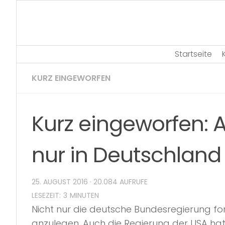
Skip
to
content
Startseite
KURZ EINGEWORFEN
Kurz eingeworfen: A
nur in Deutschland
25. AUGUST 2016
· 20.084 AUFRUFE
Nicht nur die deutsche Bundesregierung for
anzulegen. Auch die Regierung der USA ha