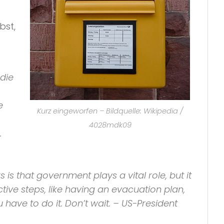
bst,
 die
e
Kurz eingeworfen – Bildquelle: Wikipedia /
4028mdk09
.
is that government plays a vital role, but it
ctive steps, like having an evacuation plan,
u have to do it. Don’t wait. – US-President