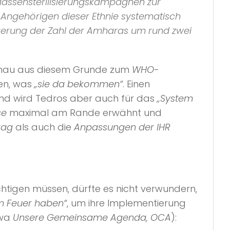
 Massensterilisierungskampagnen zur
 Angehörigen dieser Ethnie systematisch
ngerung der Zahl der Amharas um rund zwei
genau aus diesem Grunde zum
WHO
-
en, was
„sie da bekommen“
. Einen
t und wird Tedros aber auch für das
„System
se
maximal am Rande erwähnt und
rag
als auch die
Anpassungen der IHR
chtigen müssen, dürfte es nicht verwundern,
im Feuer haben“
, um ihre Implementierung
twa
Unsere Gemeinsame Agenda, OCA
):