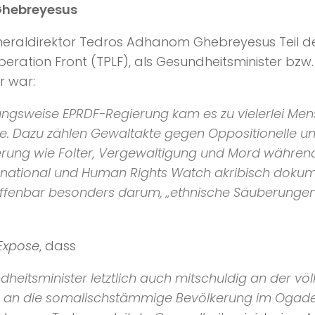
Ghebreyesus
eraldirektor Tedros Adhanom Ghebreyesus Teil de
iberation Front (TPLF), als Gesundheitsminister bzw
r war:
ungsweise EPRDF-Regierung kam es zu vielerlei Men
ete. Dazu zählen Gewaltakte gegen Oppositionelle 
erung wie Folter, Vergewaltigung und Mord während 
national und Human Rights Watch akribisch dokume
 offenbar besonders darum, „ethnische Säuberunge
Expose
, dass
ndheitsminister letztlich auch mitschuldig an der 
 an die somalischstämmige Bevölkerung im Ogaden