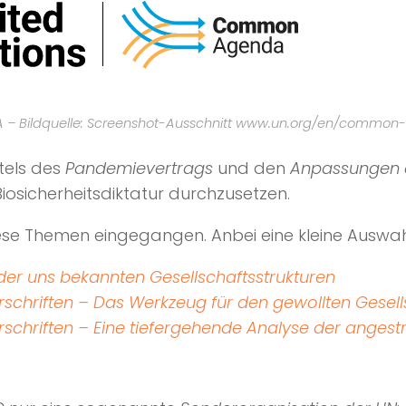
– Bildquelle: Screenshot-Ausschnitt www.un.org/en/commo
tels des
Pandemievertrags
und den
Anpassungen d
iosicherheitsdiktatur durchzusetzen.
 diese Themen eingegangen. Anbei eine kleine Auswah
er uns bekannten Gesellschaftsstrukturen
rschriften – Das Werkzeug für den gewollten Gese
rschriften – Eine tiefergehende Analyse der anges