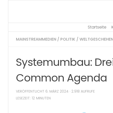
Skip
to
content
Startseite
MAINSTREAMMEDIEN
/
POLITIK
/
WELTGESCHEHE
Systemumbau: Drei
Common Agenda
VERÖFFENTLICHT
6. MÄRZ 2024
· 2.918 AUFRUFE