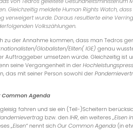
l das von Tedros geleitete Gesundheitsministerium
ben. Gleichzeitig meldete Human Rights Watch, dass
 verweigert wurde. Daraus resultierte eine Verri
nderfolgenden Volkszählungen.
türlich zu der Annahme kommen, dass man Tedros 
rnationalisten/Globalisten/Eliten( IGE)
genau wusst
seiner Auftraggeber umsetzen würde. Gleichzeitig is
enn seine Vergangenheit in der
Hochleistungspres
n, das mit seiner Person sowohl der
Pandemievert
r Common Agenda
eisig fahren und sie ein (Teil-)Scheitern berücksi
Pandemievertrag
bzw. den
IHR
, ein weiteres
„Eisen 
ieses
„Eisen“
nennt sich
Our Common Agenda
(in e