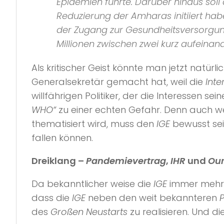
Epidemien führte. Darüber hinaus sol
Reduzierung der Amharas initiiert ha
der Zugang zur Gesundheitsversorgung
Millionen zwischen zwei kurz aufeina
Als kritischer Geist könnte man jetzt na
Generalsekretär gemacht hat, weil die
Inte
willfährigen Politiker, der die Interessen 
WHO“
zu einer echten Gefahr. Denn auch w
thematisiert wird, muss den
IGE
bewusst sei
fallen können.
Dreiklang –
Pandemievertrag
,
IHR
und
Ou
Da bekanntlicher weise die
IGE
immer mehrgl
dass die
IGE
neben den weit bekannteren
des
Großen Neustarts
zu realisieren. Und d