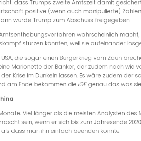
ht, dass Trumps zweite Amtszeit damit gesichert i
tschaft positive (wenn auch manipulierte) Zahlen
 dann wurde Trump zum Abschuss freigegeben.
s Amtsenthebungsverfahren wahrscheinlich macht, i
skampf stürzen könnten, weil sie aufeinander losg
 den USA, die sogar einen Bürgerkrieg vom Zaun bre
 eine Marionette der Banker, der zudem nach wie v
er Krise im Dunkeln lassen. Es wäre zudem der sch
. Und am Ende bekommen die
IGE
genau das was sie w
China
Monate. Viel länger als die meisten Analysten des
rascht sein, wenn er sich bis zum Jahresende 2020 
ich als dass man ihn einfach beenden könnte.