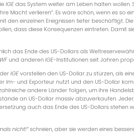
die
IGE
das System weiter am Leben halten wollen. 
ihre Macht verlieren“. Es wäre schön, wenn es so e
t den einzelnen Ereignissen tiefer beschäftigt. Di
len, dass diese Konsequenzen eintreten. Damit si
inlich das Ende des US-Dollars als Weltreservewä
IWF
und anderen
IGE
-Institutionen seit Jahren prop
 der
IGE
vorstellen den US-Dollar zu stürzen, als ein
er Im- und Exporteur nutzt und den US-Dollar komp
 zahlreiche andere Länder folgen, um ihre Handels
estände an US-Dollar massiv abzuverkaufen. Jeder, 
setzung auch das Ende des US-Dollars stehen wird,
mals nicht!“
schreien, aber sie werden eines besser