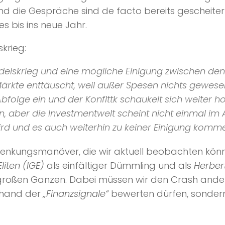
nd die Gespräche sind de facto bereits gescheite
s bis ins neue Jahr.
krieg:
delskrieg und eine mögliche Einigung zwischen de
ärkte enttäuscht, weil außer Spesen nichts gewese
Abfolge ein und der Konflttk schaukelt sich weiter h
 aber die Investmentwelt scheint nicht einmal im A
ird und es auch weiterhin zu keiner Einigung komme
Ablenkungsmanöver, die wir aktuell beobachten kön
liten (IGE)
als einfältiger Dümmling und als
Herber
großen Ganzen. Dabei müssen wir den Crash anders 
anhand der
„Finanzsignale“
bewerten dürfen, sondern