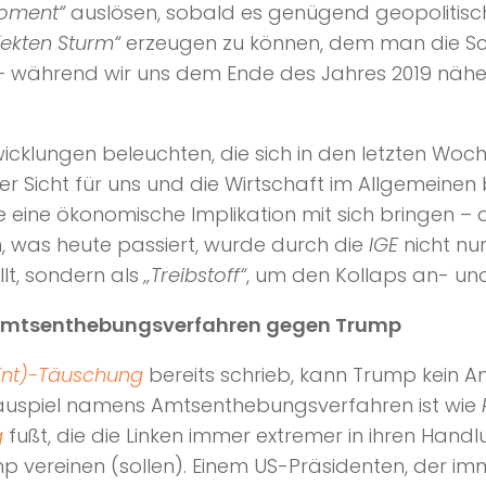
oment“
auslösen, sobald es genügend geopolitisch
fekten Sturm“
erzeugen zu können, dem man die Schu
ir – während wir uns dem Ende des Jahres 2019 näh
cklungen beleuchten, die sich in den letzten Woc
er Sicht für uns und die Wirtschaft im Allgemeinen
se eine ökonomische Implikation mit sich bringen – 
m, was heute passiert, wurde durch die
IGE
nicht nu
lt, sondern als
„Treibstoff“
, um den Kollaps an- un
 Amtsenthebungsverfahren gegen Trump
Ent)-Täuschung
bereits schrieb, kann Trump kein Ant
hauspiel namens Amtsenthebungsverfahren ist wie
g
fußt, die die Linken immer extremer in ihren Hand
mp vereinen (sollen). Einem US-Präsidenten, der i