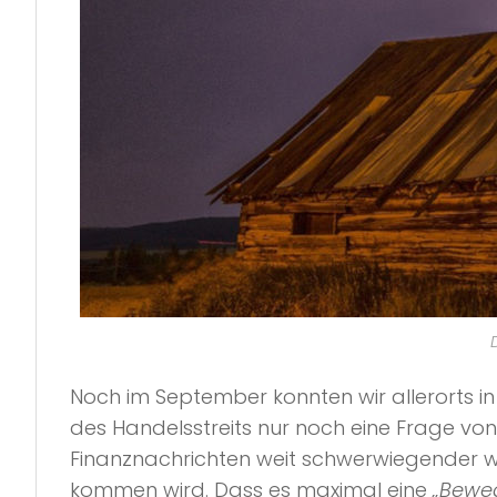
Noch im September konnten wir allerorts i
des Handelsstreits nur noch eine Frage von
Finanznachrichten weit schwerwiegender w
kommen wird. Dass es maximal eine
„Beweg