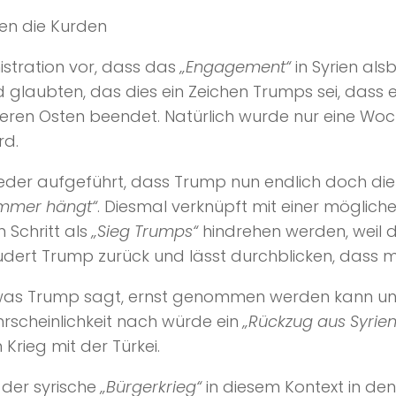
gen die Kurden
istration vor, dass das
„Engagement“
in Syrien als
glaubten, das dies ein Zeichen Trumps sei, dass e
tleren Osten beendet. Natürlich wurde nur eine 
rd.
eder aufgeführt, dass Trump nun endlich doch die
ammer hängt“
. Diesmal verknüpft mit einer mögliche
 Schritt als
„Sieg Trumps“
hindrehen werden, weil d
 rudert Trump zurück und lässt durchblicken, dass m
m, was Trump sagt, ernst genommen werden kann 
rscheinlichkeit nach würde ein
„Rückzug aus Syrien
Krieg mit der Türkei.
r der syrische
„Bürgerkrieg“
in diesem Kontext in de