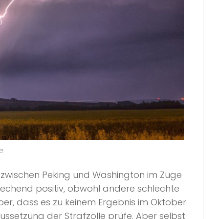
e
g zwischen Peking und Washington im Zuge
prechend positiv, obwohl andere schlechte
er, dass es zu keinem Ergebnis im Oktober
ussetzung der Strafzölle prüfe. Aber selbst