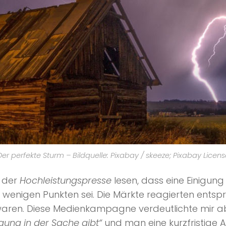
Der perfekte Sturm – Bildquelle: Pixabay / skeeze; Pixabay Licens
n der
Hochleistungspresse
lesen, dass eine Einigun
 wenigen Punkten sei. Die Märkte reagierten ents
aren. Diese Medienkampagne verdeutlichte mir ab
ung in der Sache gibt“
und man eine kurzfristige A