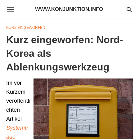
WWW.KONJUNKTION.INFO
KURZ EINGEWORFEN
Kurz eingeworfen: Nord-
Korea als
Ablenkungswerkzeug
Im vor
Kurzem
veröffentli
chten
Artikel
Systemfr
age: