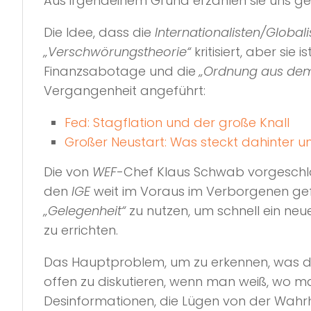
Aus irgendeinem Grund erzählen sie uns ger
Die Idee, dass die
Internationalisten/Globali
„Verschwörungstheorie“
kritisiert, aber sie i
Finanzsabotage und die
„Ordnung aus de
Vergangenheit angeführt:
Fed: Stagflation und der große Knall
Großer Neustart: Was steckt dahinter 
Die von
WEF
-Chef Klaus Schwab vorgesc
den
IGE
weit im Voraus im Verborgenen gefü
„Gelegenheit“
zu nutzen, um schnell ein ne
zu errichten.
Das Hauptproblem, um zu erkennen, was 
offen zu diskutieren, wenn man weiß, wo m
Desinformationen, die Lügen von der Wahr