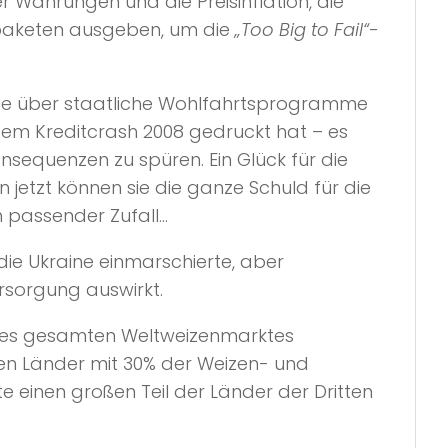
 Währungen und die Preisinflation, die
urpaketen ausgeben, um die
„Too Big to Fail“
-
 sie über staatliche Wohlfahrtsprogramme
dem Kreditcrash 2008 gedruckt hat – es
nsequenzen zu spüren. Ein Glück für die
n jetzt können sie die ganze Schuld für die
h passender Zufall…
die Ukraine einmarschierte, aber
ersorgung auswirkt.
1% des gesamten Weltweizenmarktes
den Länder mit 30% der Weizen- und
einen großen Teil der Länder der Dritten