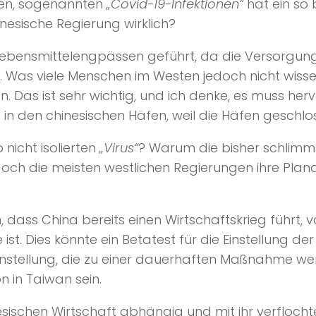
llen, sogenannten
„Covid-19-Infektionen“
hat ein so 
inesische Regierung wirklich?
bensmittelengpässen geführt, da die Versorgungs
de. Was viele Menschen im Westen jedoch nicht wisse
. Das ist sehr wichtig, und ich denke, es muss he
t in den chinesischen Häfen, weil die Häfen geschlos
nicht isolierten
„Virus“
? Warum die bisher schlim
och die meisten westlichen Regierungen ihre Pl
en, dass China bereits einen Wirtschaftskrieg führ
st. Dies könnte ein Betatest für die Einstellung de
Einstellung, die zu einer dauerhaften Maßnahme we
n in Taiwan sein.
esischen Wirtschaft abhängig und mit ihr verflochte