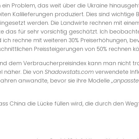
 ein Problem, das weit über die Ukraine hinausge
n Kalilieferungen produziert. Dies sind wichtige B
l eingesetzt werden. Die Landwirte rechnen mit ein
te das für sehr vorsichtig geschätzt. Ich beobach
 ich rechne mit weiteren 30% Preiserhöhungen, bevo
schnittlichen Preissteigerungen von 50% rechnen k
n und dem Verbraucherpreisindex kann man nicht tra
l näher. Die von
Shadowstats.com
verwendete Infl
 Jahren anwandte, bevor sie ihre Modelle
„anpasste
 China die Lücke füllen wird, die durch den Wegfa