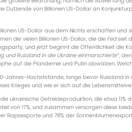
 die größere Bedrohung, nämlich die Abwertung der
die Dutzende von Billionen US-Dollar an Konjunkt
illionen US-Dollar aus dem Nichts erschaffen und
en die vielen Billionen US-Dollar, die die
Fed
seit 
party, und jetzt beginnt die Öffentlichkeit die Ko
ug und Russland in die Ukraine einmarschierte“
, den
rophe auf die Plandemie und Putin abwälzen. Welc
A 40-Jahres-Höchststände, lange bevor Russland in 
ses Krieges und wie er sich auf die Lebensmittelv
ich die ukrainische Getreideproduktion, die etwa 1
nteil von 17%, und zusammen versorgen diese bei
der Rapsexporte und 78% der Sonnenblumenexporte 