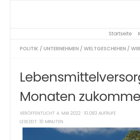
Skip
to
content
Startseite
POLITIK
/
UNTERNEHMEN
/
WELTGESCHEHEN
/
WI
Lebensmittelversor
Monaten zukomme
VERÖFFENTLICHT
4. MAI 2022
· 10.083 AUFRUFE