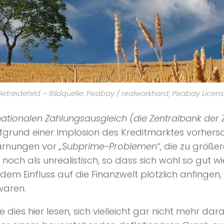
etreidefeld – Bildquelle: Pixabay / realworkhard; Pixabay Licen
nationalen Zahlungsausgleich (die Zentralbank der 
grund einer Implosion des Kreditmarktes vorhersa
rnungen vor
„Subprime-Problemen“
, die zu größe
noch als unrealistisch, so dass sich wohl so gut 
ndem Einfluss auf die Finanzwelt plötzlich anfingen
waren.
ie dies hier lesen, sich vielleicht gar nicht mehr d