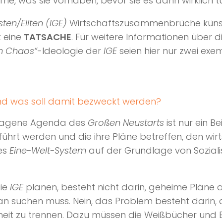
ne, was sie vorhaben, bevor sie es dann wirklich t
sten/Eliten (IGE)
Wirtschaftszusammenbrüche künstli
st eine
TATSACHE
. Für weitere Informationen über d
m Chaos“
-Ideologie der
IGE
seien hier nur zwei exe
und was soll damit bezweckt werden?
hlagene Agenda des
Großen Neustarts
ist nur ein Be
hrt werden und die ihre Pläne betreffen, den wirt
ues
Eine-Welt-System
auf der Grundlage von Sozial
die
IGE
planen, besteht nicht darin, geheime Pläne a
an suchen muss. Nein, das Problem besteht darin, 
heit zu trennen. Dazu müssen die Weißbücher und 