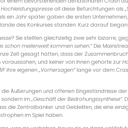
it vor einem bevorstehenden deflationären Crash 
e
Hochleistungspresse
all diese Befürchtungen als
„
ls ein Jahr später gaben die ersten Unternehmen
ande des Konkurses standen. Kurz darauf begann 
resse
? Sie stellten gleichzeitig zwei sehr bizarre,
as schon meilenweit kommen sehen.“
Die Mainstrea
 ganze Zeit gesagt hätten, dass der Zusammenbruc
ch voraussahen, und keiner von ihnen gehörte zur
Ho
WF
ihre eigenen
„Vorhersagen“
lange vor dem Crash 
r die Äußerungen und offenen Eingeständnisse der
, sondern im
„Geschäft der Bedrohungssynthese“
. 
ass die Zentralbanker und Geldeliten, die eine einzi
astrophen im Spiel haben.