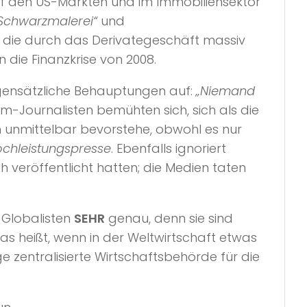
auf den US-Märkten und im Immobiliensektor
Schwarzmalerei“
und
, die durch das Derivategeschäft massiv
die Finanzkrise von 2008.
 gegensätzliche Behauptungen auf:
„Niemand
m-Journalisten bemühten sich, sich als die
h unmittelbar bevorstehe, obwohl es nur
chleistungspresse
. Ebenfalls ignoriert
veröffentlicht hatten; die Medien taten
 Globalisten
SEHR
genau, denn sie sind
Das heißt, wenn in der Weltwirtschaft etwas
ge zentralisierte Wirtschaftsbehörde für die