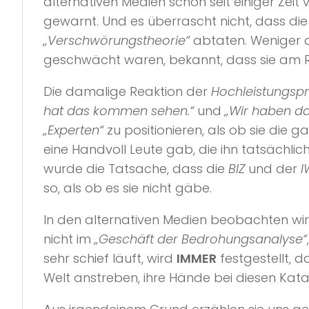
alternativen Medien schon seit einiger Ze
gewarnt. Und es überrascht nicht, dass di
„Verschwörungstheorie“
abtaten. Weniger a
geschwächt waren, bekannt, dass sie am R
Die damalige Reaktion der
Hochleistungsp
hat das kommen sehen.“
und
„Wir haben d
„Experten“
zu positionieren, als ob sie die
eine Handvoll Leute gab, die ihn tatsächli
wurde die Tatsache, dass die
BIZ
und der
I
so, als ob es sie nicht gäbe.
In den alternativen Medien beobachten wi
nicht im
„Geschäft der Bedrohungsanalyse“
sehr schief läuft, wird
IMMER
festgestellt, d
Welt anstreben, ihre Hände bei diesen Kat