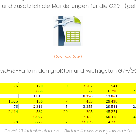
 und zusätzlich die Markierungen für die
G20
– (ge
(Download Datei)
vid-19
-Fälle in den größten und wichtigsten
G7-/G
Covid-19 Industriestaaten – Bildquelle: www.konjunktion.info