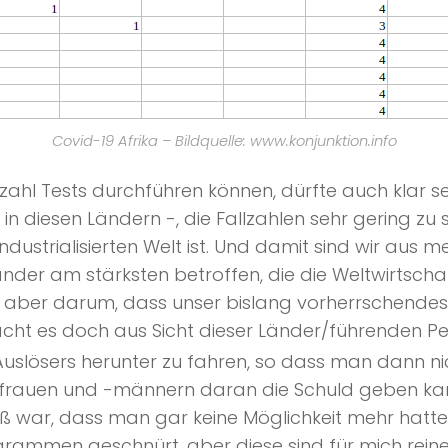
Covid-19 Afrika – Bildquelle: www.konjunktion.info
nzahl Tests durchführen können, dürfte auch klar s
n diesen Ländern -, die Fallzahlen sehr gering zu
dustrialisierten Welt ist. Und damit sind wir aus m
der am stärksten betroffen, die die Weltwirtsch
n aber darum, dass unser bislang vorherrschend
ht es doch aus Sicht dieser Länder/führenden Pe
Auslösers herunter zu fahren, so dass man dann n
frauen und -männern daran die Schuld geben kann
ß war, dass man gar keine Möglichkeit mehr hatte
rammen geschnürt, aber diese sind für mich reine