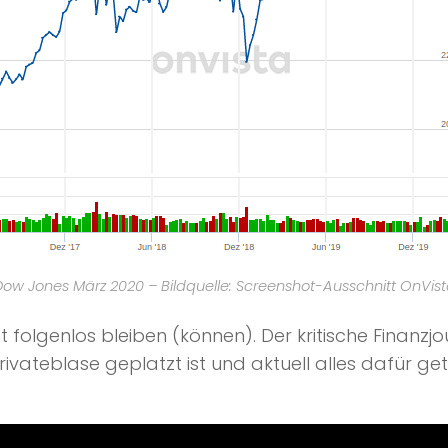
ow Jones März 2020 – Bildquelle: Screenshot-Ausschnitt OnVis
 folgenlos bleiben (können). Der kritische Finanzjo
rivateblase geplatzt ist und aktuell alles dafür ge