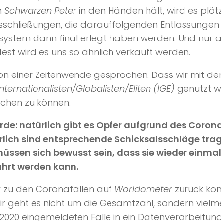
n
Schwarzen Peter
in den Händen hält, wird es plötzl
bsschließungen, die darauffolgenden Entlassungen
ssystem dann final erlegt haben werden. Und nur a
est wird es uns so ähnlich verkauft werden.
n einer Zeitenwende gesprochen. Dass wir mit de
Internationalisten/Globalisten/Eliten (IGE)
genutzt wi
ichen zu können.
rde: natürlich gibt es Opfer aufgrund des Corona
lich sind entsprechende Schicksalsschläge trag
müssen sich bewusst sein, dass sie wieder einm
ührt werden kann.
k zu den Coronafällen auf
Worldometer
zurück kom
mir geht es nicht um die Gesamtzahl, sondern viel
.2020 eingemeldeten Fälle in ein Datenverarbeitu