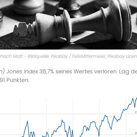
hach Matt – Bildquelle: Pixabay / FelixMittermeier; Pixabay Lice
) Jones Index
36,7% seines Wertes verloren. Lag d
91 Punkten.