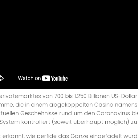
vatemarktes von 700 bis 1.250 Billionen US-Dollar 
umme, die in einem abgekoppelten Casino namens 
ktuellen Geschehnisse rund um den Coronavirus bi
stem kontrolliert (soweit überhaupt möglich) zu F
ht erkannt, wie perfide das Ganze eingefädelt wurd