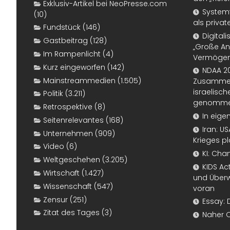
Exklusiv-Artikel bei NeoPresse.com
Systemf
(10)
als priva
Fundstück
(146)
Digital
Gastbeitrag
(128)
„Große An
Im Rampenlicht
(4)
Vermögen
Kurz eingeworfen
(142)
NDAA 20
Mainstreammedien
(1.505)
Zusammen
israelisch
Politik
(3.211)
genomm
Retrospektive
(8)
In eige
Seitenrelevantes
(168)
Iran: U
Unternehmen
(909)
Krieges p
Video
(6)
KI: Cha
Weltgeschehen
(3.205)
KIDS Ac
Wirtschaft
(1.427)
und Überw
Wissenschaft
(547)
voran
Zensur
(251)
Essay: 
Zitat des Tages
(3)
Naher 