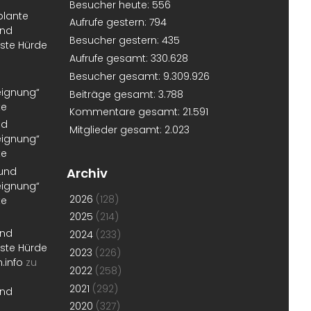
Besucher heute:
556
plante
Aufrufe gestern:
794
und
Besucher gestern:
435
erste Hürde
Aufrufe gesamt:
330.628
Besucher gesamt:
9.309.926
eignung“
Beiträge gesamt:
3.788
te
Kommentare gesamt:
21.591
nd
Mitglieder gesamt:
2.023
eignung“
te
 und
Archiv
eignung“
2026
(128)
te
2025
(214)
und
2024
(233)
erste Hürde
2023
(226)
.info
zu
2022
(258)
2021
(292)
und
2020
(327)