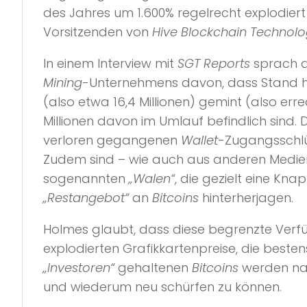
des Jahres um 1.600% regelrecht explodiert
Vorsitzenden von
Hive Blockchain Technolo
In einem Interview mit
SGT Reports
sprach d
Mining
-Unternehmens davon, dass Stand he
(also etwa 16,4 Millionen) gemint (also err
Millionen davon im Umlauf befindlich sind. D
verloren gegangenen
Wallet
-Zugangsschlü
Zudem sind – wie auch aus anderen Medienb
sogenannten
„Walen“
, die gezielt eine Kn
„Restangebot“
an
Bitcoins
hinterherjagen.
Holmes glaubt, dass diese begrenzte Verfüg
explodierten Grafikkartenpreise, die beste
„Investoren“
gehaltenen
Bitcoins
werden nac
und wiederum neu schürfen zu können.