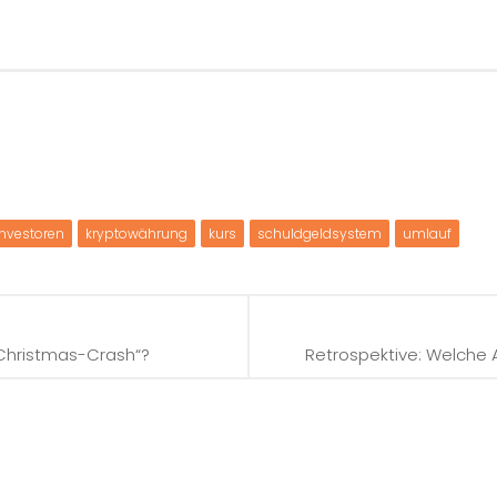
investoren
kryptowährung
kurs
schuldgeldsystem
umlauf
Christmas-Crash“?
Retrospektive: Welche