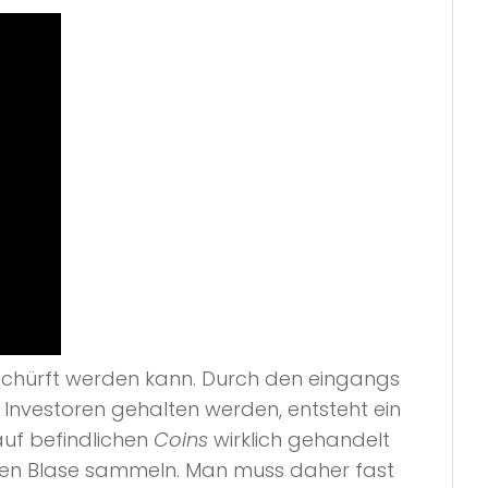
chürft werden kann. Durch den eingangs
Investoren gehalten werden, entsteht ein
auf befindlichen
Coins
wirklich gehandelt
 neuen Blase sammeln. Man muss daher fast