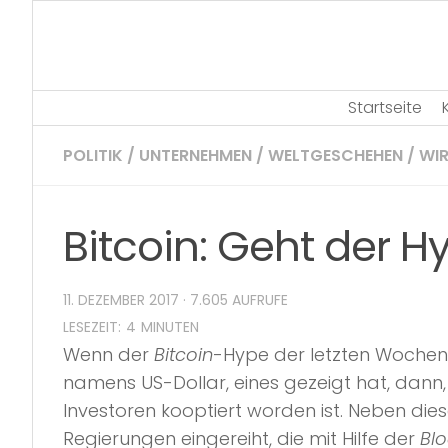
Skip
to
content
Startseite
POLITIK
/
UNTERNEHMEN
/
WELTGESCHEHEN
/
WI
Bitcoin: Geht der 
11. DEZEMBER 2017
· 7.605 AUFRUFE
Wenn der
Bitcoin
-Hype der letzten Woche
namens US-Dollar, eines gezeigt hat, dann
Investoren kooptiert worden ist. Neben die
Regierungen eingereiht, die mit Hilfe der
Bl