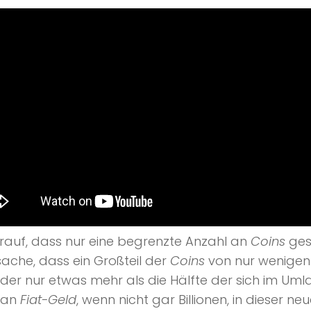
auf, dass nur eine begrenzte Anzahl an
Coins
ges
ache, dass ein Großteil der
Coins
von nur wenigen 
 der nur etwas mehr als die Hälfte der sich im Uml
n an
Fiat-Geld
, wenn nicht gar Billionen, in dieser