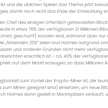
 ist und die üblichen Spieler das Thema jetzt bewus
gies
damit noch nicht das Ende der Entwicklung err
er Chef des einzigen öffentlich gehandelten
Block
ute in etwa 78% der verfügbaren 21 Millionen
Bitc
echnet, geschürft) worden sind, während aber nur c
ie
„fehlenden 25%“
seien laut Holmes aufgrund vo
sseln und anderen Gründen nicht mehr verfügbar
erichten ersichtlich ist – ca. 40% der verfügbar
appheit auf dem Markt erzeugen, so dass Millionen
barkeit zum Vorteil der Krypto-Miner ist, die teu
ns zum Minen geeignet sind) einsetzen, um neue
Bit
h Holmes dann gezielt in Marktspitzen verkauft