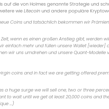
ls auf die von Holmes genannte Strategie und schü
weitere wie
Litecoin
und andere populäre Kryptow
 neue
Coins
und tatsächlich bekommen wir Prämien
r Zeit, wenn es einen großen Anstieg gibt, werden wi
 wir einfach mehr und füllen unsere
Wallet
[wieder] a
nen wir uns umdrehen und unsere
Quant-Modelle
v
irgin
coins
and in fact we are getting offered pre
as a huge surge we will sell one, two or three perce
t to wait until we get at least 20,000
coins
and the
ique …)