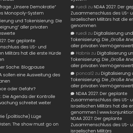
rage: „Unsere Demokratie“
ruedi
zu
NDAA 2027: Der ge
tes Monopoly-System
Zusammenschluss des US- 
israelischen Militärs hat die 
isierung und Tokenisierung: Die
genommen
eignung“ aller privaten
swerte
ruedi
zu
Digitalisierung und
Tokenisierung: Die „Große An
27: Der geplante
aller privaten Vermögenswer
schluss des US- und
en Militärs hat die erste Hürde
Habnix
zu
Digitalisierung u
en
Tokenisierung: Die „Große An
aller privaten Vermögenswer
ner Sache: Blogpause
ponca12
zu
Digitalisierung
SA sollen eine Ausweitung des
Tokenisierung: Die „Große An
lanen
aller privaten Vermögenswer
nce oder Gefahr?
NDAA 2027: Der geplante
t: Die Agenda der Kontrolle
Zusammenschluss des US- 
achung schreitet weiter
israelischen Militärs hat die 
genommen | www.konjunktion
Die (politische) Lüge
NDAA 2027: Der geplante
Osten: The show must go on
Zusammenschluss des US- 
israelischen Militärs