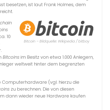
st besetzen, ist laut Frank Holmes, dem
eicht.
chain
oins
a. 10
Bitcoin – Bildquelle: Wikipedia / bitboy
n
.
en
Bitcoins
im Besitz von etwa 1.000 Anlegern,
 Anleger weltweit hinter dem begrenzten
re Computerhardware (vgl. hierzu die
coins
zu berechnen. Die von diesen
, um dann wieder neue Hardware kaufen