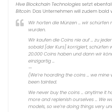
Hive Blockchain Technologies
setzt ebenfal
Bitcoin
. Das Unternehmen will zudem bald 
Wir horten die Münzen … wir schürfen
wurden.
Wir kaufen die
Coins
nie auf … zu jede
sobald [der Kurs] korrigiert, schürfen
20.000
Coins
haben und dann wir kön
einzigartig …
—
(We’re hoarding the
coins
… we mine v
been tainted.
We never buy the
coins
… anytime it h
more and replenish ourselves … We wan
models
, so we’re doing things very un