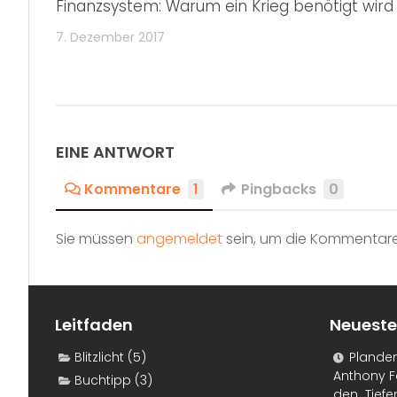
Finanzsystem: Warum ein Krieg benötigt wird
7. Dezember 2017
EINE ANTWORT
Kommentare
1
Pingbacks
0
Sie müssen
angemeldet
sein, um die Kommentare
Leitfaden
Neueste
Blitzlicht
(5)
Plande
Anthony F
Buchtipp
(3)
den „Tiefe