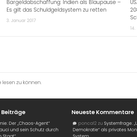
Bargeldabschaffung: Indien als Blaupause –
US
Es gilt das Schuldgeldsystem zu retten
20
Sc
3. Januar 2017
14.
 lesen zu können.
 Beiträge
Neueste Kommentare
mie: Der „Chaos-Agent“
ponca12
zu
Systemfrage: „
auci und sein Schutz durch
Demokratie“ als privates Mo
n Staat“
System