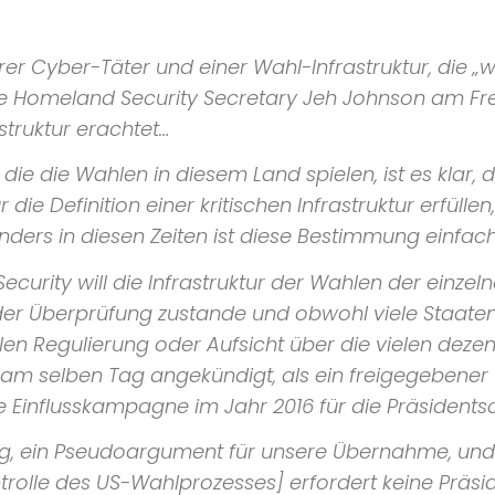
r Cyber-Täter und einer Wahl-Infrastruktur, die
„w
te
Homeland Security Secretary
Jeh Johnson am Frei
struktur erachtet…
 die die Wahlen in diesem Land spielen, ist es klar
e Definition einer kritischen Infrastruktur erfüllen
nders in diesen Zeiten ist diese Bestimmung einfach
ecurity
will die Infrastruktur der Wahlen der einz
 Überprüfung zustande und obwohl viele Staaten
en Regulierung oder Aufsicht über die vielen deze
am selben Tag angekündigt, als ein freigegebener
ne Einflusskampagne im Jahr 2016 für die Präsident
ng, ein Pseudoargument für unsere Übernahme, und R
ntrolle des US-Wahlprozesses] erfordert keine Pr