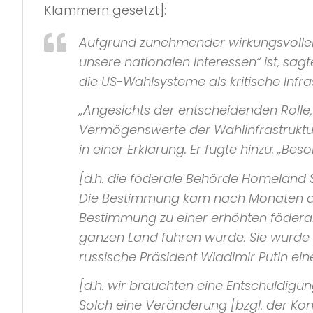
Klammern gesetzt]:
Aufgrund zunehmender wirkungsvollere
unsere nationalen Interessen“
ist, sag
die US-Wahlsysteme als kritische Infra
„Angesichts der entscheidenden Rolle,
Vermögenswerte der Wahlinfrastruktur di
in einer Erklärung. Er fügte hinzu:
„Beso
[d.h. die föderale Behörde
Homeland S
Die Bestimmung kam nach Monaten der
Bestimmung zu einer erhöhten föderal
ganzen Land führen würde. Sie wurde 
russische Präsident Wladimir Putin ei
[d.h. wir brauchten eine Entschuldigu
Solch eine Veränderung [bzgl. der Ko