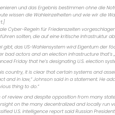
ervenieren und das Ergebnis bestimmen ohne die No
eute wissen die Wahleinzelheiten und wie wir die W
t.]
le Cyber-Regeln für Friedenszeiten vorgeschlagen,
führen sollten, die auf eine kritische Infrastruktur
ifel gibt, das US-Wahlensystem wird Eigentum der f
er bad actors and an election infrastructure that’s
ed Friday that he’s designating U.S. election syste
this country, it is clear that certain systems and ass
fact and in law,“
Johnson said in a statement. He ad
ious thing to do.“
of review and despite opposition from many state
ersight on the many decentralized and locally run v
ied U.S. intelligence report said Russian President