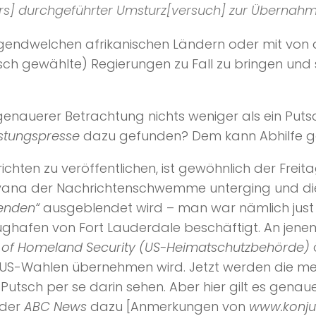
tärs] durchgeführter Umsturz[versuch] zur Übernahm
 irgendwelchen afrikanischen Ländern oder mit vo
ch gewählte) Regierungen zu Fall zu bringen und
nauerer Betrachtung nichts weniger als ein Putsc
stungspresse
dazu gefunden? Dem kann Abhilfe ge
chten zu veröffentlichen, ist gewöhnlich der Freit
Nirvana der Nachrichtenschwemme unterging und di
enden“
ausgeblendet wird – man war nämlich just
ughafen von Fort Lauderdale beschäftigt. An jene
of Homeland Security (US-Heimatschutzbehörde)
ö
US-Wahlen übernehmen wird. Jetzt werden die mei
Putsch per se darin sehen. Aber hier gilt es genau
 der
ABC News
dazu [Anmerkungen von
www.konjun