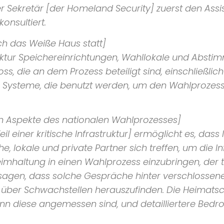
r Sekretär [der
Homeland Security
] zuerst den Ass
onsultiert.
rch das
Weiße Haus
statt]
uktur Speichereinrichtungen, Wahllokale und Absti
oss, die an dem Prozess beteiligt sind, einschließl
ysteme, die benutzt werden, um den Wahlprozess 
en Aspekte des nationalen Wahlprozesses]
 einer kritische Infrastruktur] ermöglicht es, dass 
, lokale und private Partner sich treffen, um die In
haltung in einen Wahlprozess einzubringen, der tr
sagen, dass solche Gespräche hinter verschlossenen
 über Schwachstellen herauszufinden. Die
Heimats
nn diese angemessen sind, und detailliertere Bedr