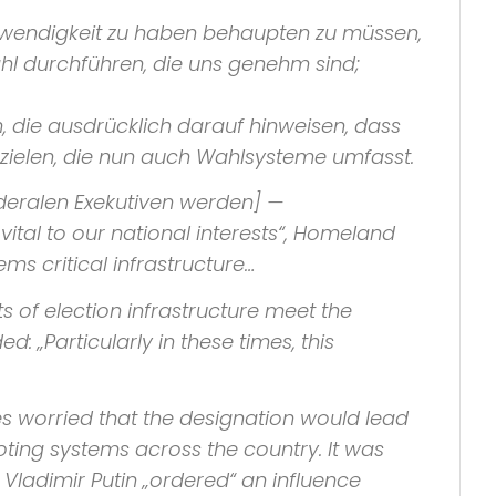
twendigkeit zu haben behaupten zu müssen,
ahl durchführen, die uns genehm sind;
 die ausdrücklich darauf hinweisen, dass
 abzielen, die nun auch Wahlsysteme umfasst.
öderalen Exekutiven werden] —
„vital to our national interests“
,
Homeland
ms critical infrastructure…
ets of election infrastructure meet the
ded:
„Particularly in these times, this
s worried that the designation would lead
oting systems across the country. It was
 Vladimir Putin
„ordered“
an influence