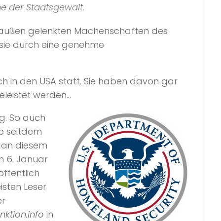
e der Staatsgewalt.
n außen gelenkten Machenschaften des
 sie durch eine genehme
h in den USA statt. Sie haben davon gar
leistet werden…
ag. So auch
e seitdem
 an diesem
m 6. Januar
ffentlich
sten Leser
er
ktion.info
in