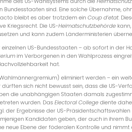
rnahme des US-Wahlsystems durch die
Heimatschut
en Bundesstaaten sind. Eine solche Übernahme, oh
acto bleibt es aber trotzdem ein
Coup d’etat
. Die
ve Kriegsrecht. Die US-
Heimatschutzbehörde
kann,
zusetzen und kann zudem Länderministerien überne
 einzelnen US-Bundesstaaten – ab sofort in der H
terium
im Verborgenen in den Wahlprozess eingreif
chvollziehbarkeit hat.
Wahlmännergremium) eliminiert werden – ein weite
 dürften sich nicht bewusst sein, dass die US-Verf
haben die unabhängigen Staaten damals zugestim
getreten wurden. Das
Electoral College
diente daher 
zgl. der Ergebnisse der US-Präsidentschaftswahlen
emjenigen Kandidaten geben, der auch in ihrem Bu
eine neue Ebene der föderalen Kontrolle und nimmt