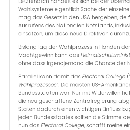
Letztendlich handelt es sich bei der Übe
Wahlsysteme eigentlich Sache der einzeln
mag das Gesetz in den USA hergeben, de f
Ausrufens des Nationalen Notstands, inklusi
einsetzen, um diese neue Direktiven durch
Bislang lag der Wahlprozess in Händen der
Machtgewinn kann das
Heimatschutzminis
ohne dass irgendjemand die Chance der Na
Parallel kann damit das
Electoral College
(
Wahlprozesses“
. Die meisten US-Amerikaner
Bundesstaaten war. Nur mit Widerwillen 
die neu geschaffene Zentralregierung ab
Staten dadurch einen wichtigen Einfluss b
jeden Bundesstaates sollten die Stimme d
nun das
Electoral College
, schafft meine 