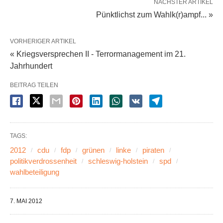
NÄCHSTER ARTIKEL
Pünktlichst zum Wahlk(r)ampf... »
VORHERIGER ARTIKEL
« Kriegsversprechen II - Terrormanagement im 21.
Jahrhundert
BEITRAG TEILEN
TAGS:
2012
cdu
fdp
grünen
linke
piraten
politikverdrossenheit
schleswig-holstein
spd
wahlbeteiligung
7. MAI 2012