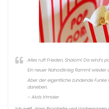
Alles ruft Frieden, Shalom! Da wird’s p
Ein neuer Nahostkrieg flammt wieder 
Aber der eigentliche zündende Funke wi
daneben.
– Alois Irlmaier
Ich weiß, dass Prophetie und Vorhersagen un