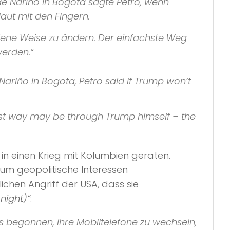
 de Nariño in Bogotá sagte Petro, wenn
laut mit den Fingern.
edene Weise zu ändern. Der einfachste Weg
werden.“
Nariño in Bogota, Petro said if Trump won’t
iest way may be through Trump himself – the
in einen Krieg mit Kolumbien geraten.
um geopolitische Interessen
chen Angriff der USA, dass sie
night)“
:
es begonnen, ihre Mobiltelefone zu wechseln,