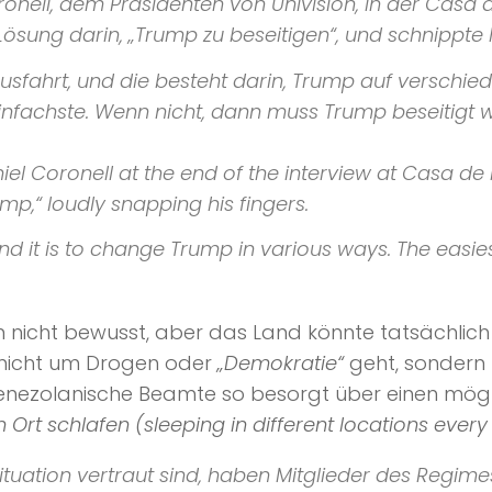
ronell, dem Präsidenten von
Univision
, in der Casa
Lösung darin,
„Trump zu beseitigen“
, und schnippte 
Ausfahrt, und die besteht darin, Trump auf verschi
 einfachste. Wenn nicht, dann muss Trump beseitigt 
el Coronell at the end of the interview at Casa de 
ump,“
loudly snapping his fingers.
and it is to change Trump in various ways. The eas
 nicht bewusst, aber das Land könnte tatsächlich 
 nicht um Drogen oder
„Demokratie“
geht, sondern 
enezolanische Beamte so besorgt über einen mögli
rt schlafen (sleeping in different locations every 
ituation vertraut sind, haben Mitglieder des Regim