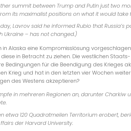
another summit between Trump and Putin just two m
om its maximalist positions on what it would take for
day, Lavrov said he informed Rubio that Russia’s 
th Ukraine – has not changed.)
n in Alaska eine Kompromisslösung vorgeschlagen,
 diese in Betracht zu ziehen. Die westlichen Staat
hre Bedingungen für die Beendigung des Krieges ak
en Krieg und hat in den letzten vier Wochen weite
ngen des Westens akzeptieren?
pfe in mehreren Regionen an, darunter Charkiw 
te.
en etwa 120 Quadratmeilen Territorium erobert, ber
ffairs
der
Harvard University
.