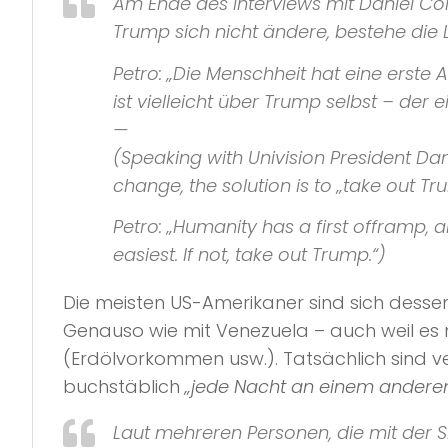
Am Ende des Interviews mit Daniel Co
Trump sich nicht ändere, bestehe die 
Petro:
„Die Menschheit hat eine erste 
ist vielleicht über Trump selbst – der
—
(Speaking with
Univision
President Dani
change, the solution is to
„take out Tr
Petro:
„Humanity has a first offramp, 
easiest. If not, take out Trump.“
)
Die meisten US-Amerikaner sind sich dessen
Genauso wie mit Venezuela – auch weil es
(Erdölvorkommen usw.). Tatsächlich sind v
buchstäblich
„jede Nacht an einem anderen O
Laut mehreren Personen, die mit der S