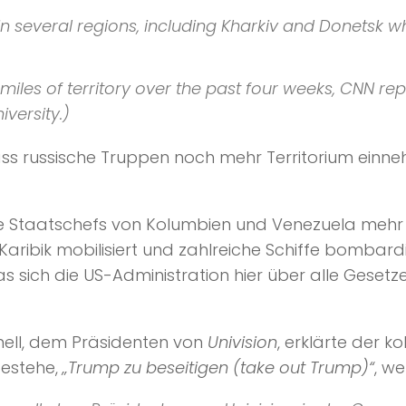
in several regions, including Kharkiv and Donetsk
iles of territory over the past four weeks,
CNN
rep
iversity
.)
dass russische Truppen noch mehr Territorium ein
ie Staatschefs von Kolumbien und Venezuela mehr
 Karibik mobilisiert und zahlreiche Schiffe bombar
s sich die US-Administration hier über alle Gesetz
ell, dem Präsidenten von
Univision
, erklärte der 
bestehe,
„Trump zu beseitigen (take out Trump)“
, we