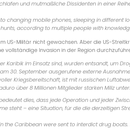
hlafen und mutmaßliche Dissidenten in einer Reihe
 to changing mobile phones, sleeping in different 
h-hunts, according to multiple people with knowledge
US-Militär nicht gewachsen. Aber die US-Streitkräft
e vollständige Invasion in der Region durchzuführ
n der Karibik im Einsatz sind, wurden entsandt, um 
o am 30. September ausgerufene externe Ausnahme
n voller Kriegsbereitschaft, ist mit russischen Luf
uro über 8 Millionen Mitglieder starken Miliz unters
edeutet dies, dass jede Operation und jeder Zwisch
eht – eine Situation, für die die derzeitigen Strei
 in the Caribbean were sent to interdict drug boats