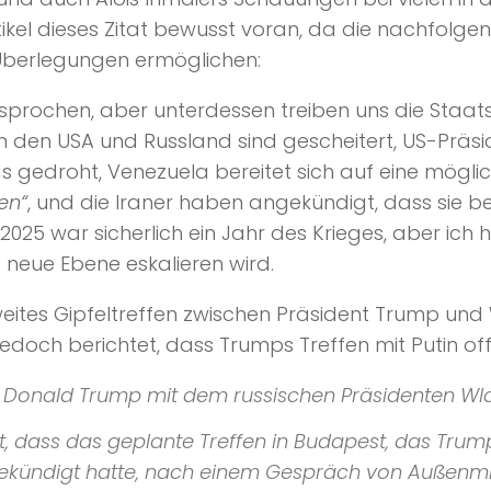
ikel dieses Zitat bewusst voran, da die nachfolge
Überlegungen ermöglichen:
prochen, aber unterdessen treiben uns die Staats
n den USA und Russland sind gescheitert, US-Präs
edroht, Venezuela bereitet sich auf eine mögliche
en“
, und die Iraner haben angekündigt, dass si
25 war sicherlich ein Jahr des Krieges, aber ich 
eue Ebene eskalieren wird.
 zweites Gipfeltreffen zwischen Präsident Trump un
jedoch berichtet, dass Trumps Treffen mit Putin off
t Donald Trump mit dem russischen Präsidenten Wlad
t, dass das geplante Treffen in Budapest, das Trum
ngekündigt hatte, nach einem Gespräch von Außenmi