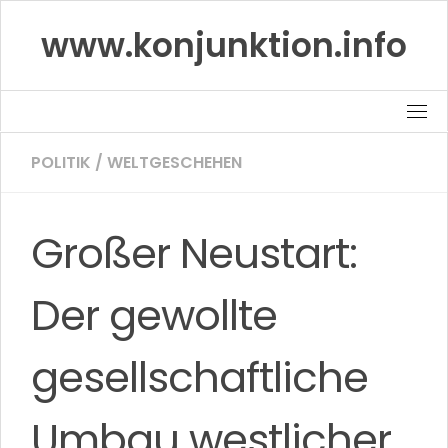
Skip
www.konjunktion.info
to
content
POLITIK
/
WELTGESCHEHEN
Großer Neustart:
Der gewollte
gesellschaftliche
Umbau westlicher