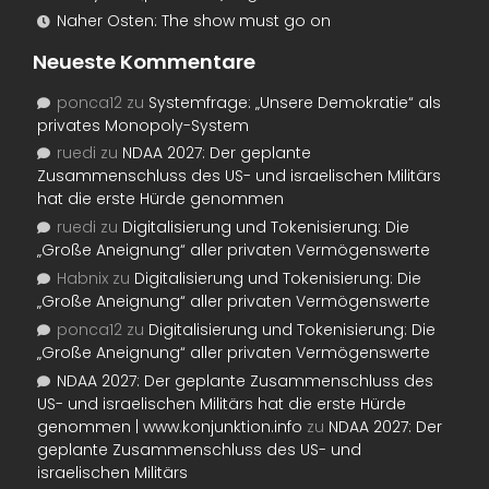
Naher Osten: The show must go on
Neueste Kommentare
ponca12
zu
Systemfrage: „Unsere Demokratie“ als
privates Monopoly-System
ruedi
zu
NDAA 2027: Der geplante
Zusammenschluss des US- und israelischen Militärs
hat die erste Hürde genommen
ruedi
zu
Digitalisierung und Tokenisierung: Die
„Große Aneignung“ aller privaten Vermögenswerte
Habnix
zu
Digitalisierung und Tokenisierung: Die
„Große Aneignung“ aller privaten Vermögenswerte
ponca12
zu
Digitalisierung und Tokenisierung: Die
„Große Aneignung“ aller privaten Vermögenswerte
NDAA 2027: Der geplante Zusammenschluss des
US- und israelischen Militärs hat die erste Hürde
genommen | www.konjunktion.info
zu
NDAA 2027: Der
geplante Zusammenschluss des US- und
israelischen Militärs