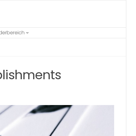
ederbereich
blishments