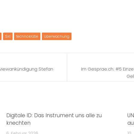
Siri
technokratie
überwachung
rviewankündigung Stefan
Im Gesprae.ch: #5 Einze
Gel
Digitale ID: Das Instrument uns alle zu
UN
knechten
au
6. Februar 2026
10.