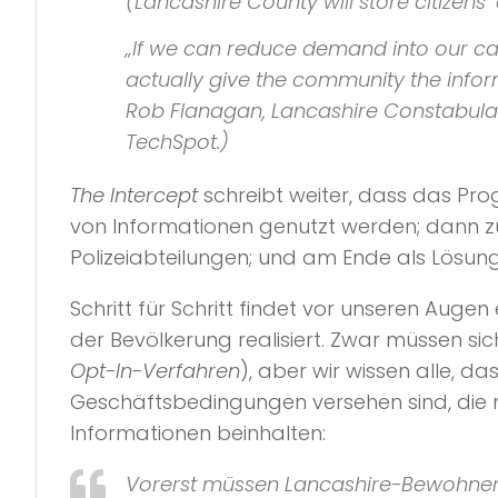
(Lancashire County will store citizens
„If we can reduce demand into our cal
actually give the community the inform
Rob Flanagan,
Lancashire Constabula
TechSpot
.)
The Intercept
schreibt weiter, dass das Pro
von Informationen genutzt werden; dann
Polizeiabteilungen; und am Ende als Lösun
Schritt für Schritt findet vor unseren Auge
der Bevölkerung realisiert. Zwar müssen s
Opt-In-Verfahren
), aber wir wissen alle, da
Geschäftsbedingungen versehen sind, die m
Informationen beinhalten:
Vorerst müssen Lancashire-Bewohner si