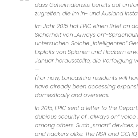
dass Geheimdienste bereits auf umfa
zugreifen, die im In- und Ausland install
Im Jahr 2015 hat
EPIC
einen Brief an da
Sicherheit von
„Always on“
-Sprachauf
untersuchen. Solche
„intelligenten“
Ger
Exploits von Spionen und Hackern er
Januar herausstellte, die Verfolgung v
—
(For now, Lancashire residents will ha
have already been accessing expansive
domestically and overseas.
In 2015,
EPIC
sent a letter to the Depa
dubious security of
„always on“
voice 
among others. Such
„smart“
devices, w
and hackers alike. The
NSA
and
GCHQ’