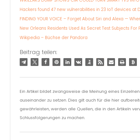
WIKILEAKS DUMP SHOWS CIA COULD TURN SMART TVS INTO 
Hackers found 47 new vulnerabilities in 23 IoT devices at
FINDING YOUR VOICE – Forget About Siri and Alexa — When 
New Orleans Residents Used As Secret Test Subjects For
Wikipedia – Büchse der Pandora
Beitrag teilen:
Ein Artikel bildet zwangsweise die Meinung eines Einzelne
auseinander zu setzen. Dies gilt auch für die hier aufbere
gewährleisten, werden alle Quellen, die in den Artikeln v
Schlussfolgerungen zu machen.