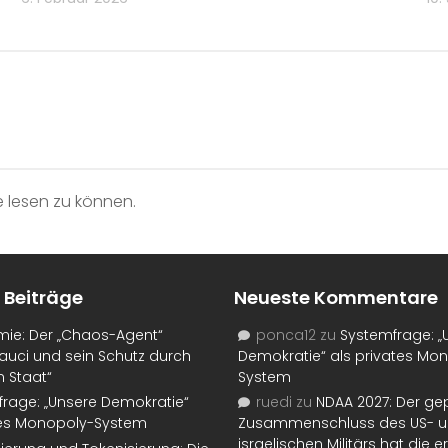
 lesen zu können.
 Beiträge
Neueste Kommentare
mie: Der „Chaos-Agent“
ponca12
zu
Systemfrage: „
auci und sein Schutz durch
Demokratie“ als privates Mo
n Staat“
System
rage: „Unsere Demokratie“
ruedi
zu
NDAA 2027: Der ge
tes Monopoly-System
Zusammenschluss des US- 
israelischen Militärs hat die 