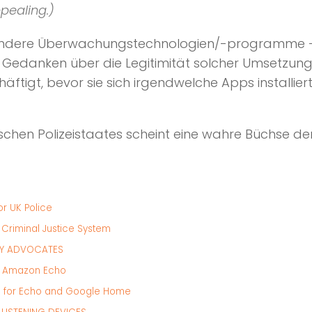
pealing.)
andere Überwachungstechnologien/-programme – a
ige Gedanken über die Legitimität solcher Umsetzu
ftigt, bevor sie sich irgendwelche Apps installier
chen Polizeistaates scheint eine wahre Büchse d
 UK Police
 Criminal Justice System
ACY ADVOCATES
ir Amazon Echo
ns for Echo and Google Home