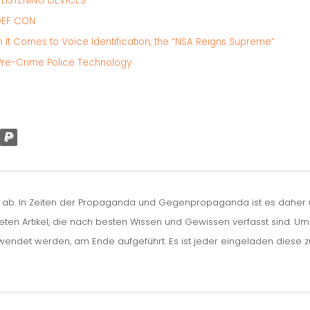
LISTENING DEVICES
 DEF CON
It Comes to Voice Identification, the “NSA Reigns Supreme”
 Pre-Crime Police Technology
n ab. In Zeiten der Propaganda und Gegenpropaganda ist es daher um
iteten Artikel, die nach besten Wissen und Gewissen verfasst sind. U
erwendet werden, am Ende aufgeführt. Es ist jeder eingeladen diese 