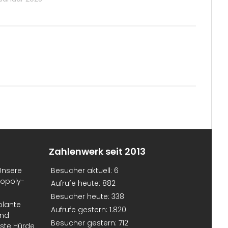
Zahlenwerk seit 2013
Unsere
Besucher aktuell:
6
nopoly-
Aufrufe heute:
882
Besucher heute:
338
plante
Aufrufe gestern:
1.820
und
Besucher gestern:
712
erste Hürde