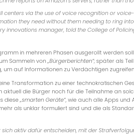
’ crime reports on
Amazon’s
servers, rather than th
l centers via the use of voice recognition or voic
ation they need without them needing to ring into p
ry
innovations manager, told the
College of Polici
gramm in mehreren Phasen ausgerollt werden soll: z
 zum Sammeln von
„Bürgerberichten“
; später als Te
g, um auf Informationen zu Verdächtigen zugreifen
n eine Transformation zu einer technokratischen Ges
ich aktuell die Bürger noch für die Teilnahme an 
ss diese
„smarten Geräte“
, wie auch alle Apps und
ehr als unklar formuliert sind und die als Standa
ch aktiv dafür entscheiden, mit der Strafverfolgu