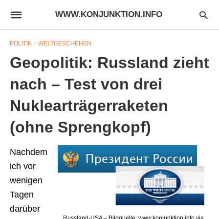
WWW.KONJUNKTION.INFO
POLITIK
WELTGESCHEHEN
Geopolitik: Russland zieht
nach – Test von drei
Nuklearträgerraketen
(ohne Sprengkopf)
Nachdem
ich vor
wenigen
Tagen
darüber
Russland-USA – Bildquelle: www.konjunktion.info via