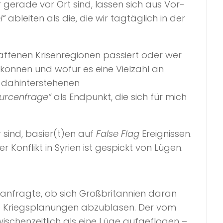
 gerade vor Ort sind, lassen sich aus Vor-
l“
ableiten als die, die wir tagtäglich in der
ffenen Krisenregionen passiert oder wer
n können und wofür es eine Vielzahl an
e dahinterstehenen
urcenfrage“
als Endpunkt, die sich für mich
r sind, basier(t)en auf
False Flag
Ereignissen.
Konflikt in Syrien ist gespickt von Lügen.
n anfragte, ob sich Großbritannien daran
hre Kriegsplanungen abzublasen. Der vom
schenzeitlich als eine Lüge aufgeflogen –