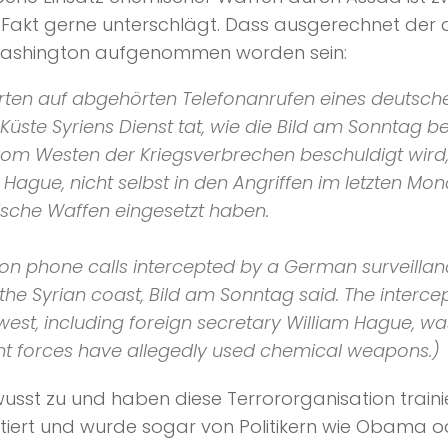
 Fakt gerne unterschlägt. Dass ausgerechnet der
in Washington aufgenommen worden sein:
rten auf abgehörten Telefonanrufen eines deutsch
üste Syriens Dienst tat, wie die
Bild am Sonntag
be
 vom Westen der Kriegsverbrechen beschuldigt wird,
ague, nicht selbst in den Angriffen im letzten Mona
sche Waffen eingesetzt haben.
d on phone calls intercepted by a German surveilla
 the Syrian coast,
Bild am Sonntag
said. The interc
est, including foreign secretary William Hague, was
nt forces have allegedly used chemical weapons.)
sst zu und haben diese Terrororganisation trainier
ert und wurde sogar von Politikern wie Obama ode