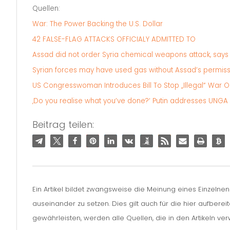
Quellen:
War: The Power Backing the U.S. Dollar
42 FALSE-FLAG ATTACKS OFFICIALY ADMITTED TO
Assad did not order Syria chemical weapons attack, say
Syrian forces may have used gas without Assad’s permiss
US Congresswoman Introduces Bill To Stop „Illegal“ War 
‚Do you realise what you’ve done?‘ Putin addresses UNGA
Beitrag teilen:
Ein Artikel bildet zwangsweise die Meinung eines Einzelne
auseinander zu setzen. Dies gilt auch für die hier aufbere
gewährleisten, werden alle Quellen, die in den Artikeln v