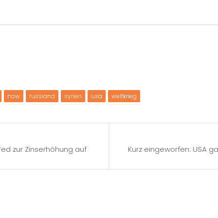
now
russland
syrien
usa
weltkrieg
ed zur Zinserhöhung auf
Kurz eingeworfen: USA gabe