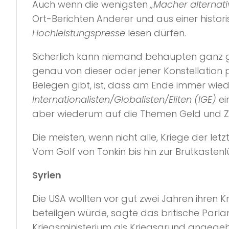
Auch wenn die wenigsten
„Macher alternati
Ort-Berichten Anderer und aus einer histo
Hochleistungspresse
lesen dürfen.
Sicherlich kann niemand behaupten ganz g
genau von dieser oder jener Konstellation p
Belegen gibt, ist, dass am Ende immer wie
Internationalisten/Globalisten/Eliten (IGE)
ei
aber wiederum auf die Themen Geld und 
Die meisten, wenn nicht alle, Kriege der let
Vom Golf von Tonkin bis hin zur Brutkastenl
Syrien
Die USA wollten vor gut zwei Jahren ihren 
beteilgen würde, sagte das britische Par
Kriegsministerium als Kriegsgrund angegeb