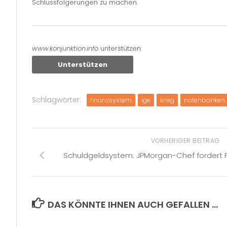
Schlussfolgerungen zu machen.
www.konjunktion.info
unterstützen:
Unterstützen
Schlagwörter:
finanzsystem
ige
krieg
notenbanken
VORHERIGER BEITRAG
Schuldgeldsystem: JPMorgan-Chef fordert F
DAS KÖNNTE IHNEN AUCH GEFALLEN …