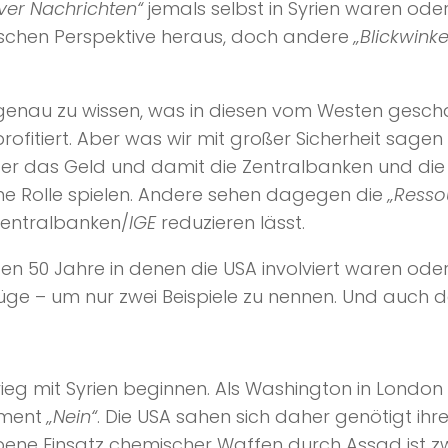
ver Nachrichten“
jemals selbst in Syrien waren oder
rischen Perspektive heraus, doch andere
„Blickwinke
enau zu wissen, was in diesen vom Westen gescha
rofitiert. Aber was wir mit großer Sicherheit sage
der das Geld und damit die Zentralbanken und di
ne Rolle spielen. Andere sehen dagegen die
„Resso
Zentralbanken/
IGE
reduzieren lässt.
zten 50 Jahre in denen die USA involviert waren ode
üge – um nur zwei Beispiele zu nennen. Und auch der 
Krieg mit Syrien beginnen. Als Washington in Londo
lament
„Nein“
. Die USA sahen sich daher genötigt i
ene Einsatz chemischer Waffen durch Assad ist zwi