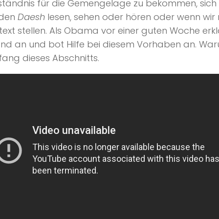
tändnis für die Gemengelage zu bekommen, sich d
 den
Daesh
lesen, sehen oder hören oder wenn wir
text stellen. Als Obama vor einer guten Woche erk
sland an und bot Hilfe bei diesem Vorhaben an. W
ang dieses Abschnitts.