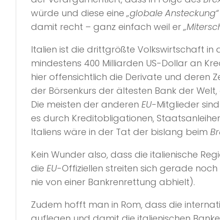
würde und diese eine
„globale Ansteckung“
damit recht – ganz einfach weil er
„Mitersc
Italien ist die drittgrößte Volkswirtschaft in
mindestens 400 Milliarden US-Dollar an Kre
hier offensichtlich die Derivate und deren Z
der Börsenkurs der ältesten Bank der Welt,
Die meisten der anderen
EU
-Mitglieder sin
es durch Kreditobligationen, Staatsanleih
Italiens wäre in der Tat der bislang beim
Br
Kein Wunder also, dass die italienische Re
die
EU
-Offiziellen streiten sich gerade noc
nie von einer Bankrenrettung abhielt).
Zudem hofft man in Rom, dass die interna
auflegen und damit die italienischen Bank