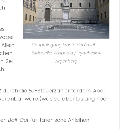
ch
ss
 wobei
Allein
Haupteingang Monte dei Paschi –
ochen.
Bildquelle: Wikipedia / Vyacheslav
. Sei
Argenberg
ch
t
durch die
EU
-Steuerzahler fordern. Aber
vereinbar wäre (was sie aber bislang noch
nen
Bail-Out
für italienische Anleihen