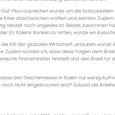
l-Out
-Plan ausreichen würde um die Schockwellen ei
e Krise abschwächen wollten und werden. Zudem ste
derzeit noch ungewiss ist. Beides zusammen hat d
 der
EU
Italiens Banken zu retten, würde ein Aussc
s die
IGE
der globalen Wirtschaft
„erlauben würde i
rde. Zudem schrieb ich, dass diese Folgen dem
Brexi
lienische Finanzminister hinstellt und den
Brexit
für d
resse
den Geschehnissen in Italien nur wenig Aufmer
e noch nicht eingebrochen sind? Sobald die Anleihe
.