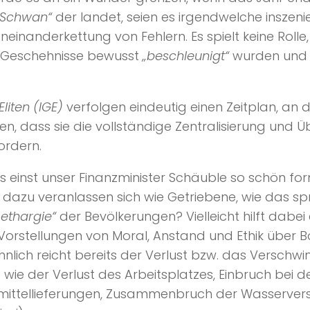
 Schwan“
der landet, seien es irgendwelche inszeni
 Aneinanderkettung von Fehlern. Es spielt keine 
die Geschehnisse bewusst
„beschleunigt“
wurden und d
liten (IGE)
verfolgen eindeutig einen Zeitplan, an
n, dass sie die vollständige Zentralisierung und 
ordern.
es einst unser Finanzminister Schäuble so schön for
dazu veranlassen sich wie Getriebene, wie das spr
ethargie“
der Bevölkerungen? Vielleicht hilft dabei 
 Vorstellungen von Moral, Anstand und Ethik über 
wöhnlich reicht bereits der Verlust bzw. das Versc
wie der Verlust des Arbeitsplatzes, Einbruch bei 
smittellieferungen, Zusammenbruch der Wasservers