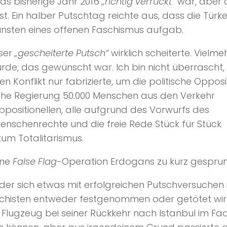
s bisherige Jahr 2016
„richtig verrückt“
war, aber 
t. Ein halber Putschtag reichte aus, dass die Türke
unsten eines offenen Faschismus aufgab.
eser
„gescheiterte Putsch“
wirklich scheiterte. Vielme
urde, das gewünscht war. Ich bin nicht überrascht
Konflikt nur fabrizierte, um die politische Opposi
sche Regierung 50.000 Menschen aus den Verkehr
Oppositionellen, alle aufgrund des Vorwurfs des
enschenrechte und die freie Rede Stück für Stück
um Totalitarismus.
ine
False Flag
-Operation Erdogans zu kurz gesprun
, der sich etwas mit erfolgreichen Putschversuchen
schisten entweder festgenommen oder getötet wir
s Flugzeug bei seiner Rückkehr nach Istanbul im F