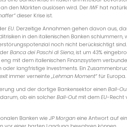
an den Märkten auslösen wird. Der
IWF
hat natürli
haffer“
dieser Krise ist.
 der
EU
. Derzeitige Annahmen gehen davon aus, da
ditrisiken in den italienischen Banken schlummern,
erstörungspotenzial noch nicht berücksichtigt sind. 
 der
Banca dei Paschi di Siena
, ist um 43% eingebr
d eng mit dem italienischen Finanzsystem verbunden
en oder langfristige Investments. Ein Zusammenbru
exit
immer verneinte
„Lehman Moment“
für Europa.
gierung und der dortige Bankensektor einen
Bail-Ou
h darum, ob ein solcher
Bail-Out
mit dem
EU
-Recht 
tionalen Banken wie
JP Morgan
eine Antwort auf ei
en vor einer harten Landung bewahren können.