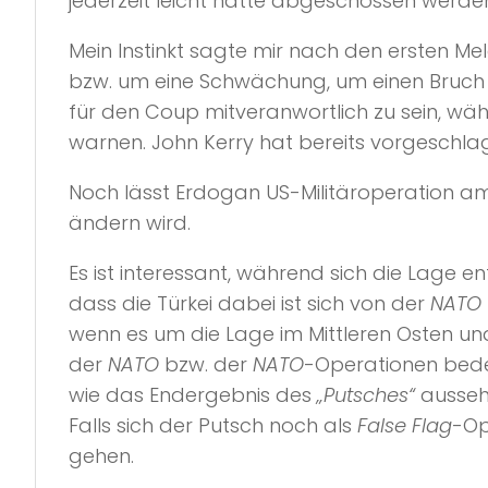
jederzeit leicht hätte abgeschossen werde
Mein Instinkt sagte mir nach den ersten M
bzw. um eine Schwächung, um einen Bruch
für den Coup mitveranwortlich zu sein, wä
warnen. John Kerry hat bereits vorgeschla
Noch lässt Erdogan US-Militäroperation am 
ändern wird.
Es ist interessant, während sich die Lage e
dass die Türkei dabei ist sich von der
NATO
wenn es um die Lage im Mittleren Osten u
der
NATO
bzw. der
NATO
-Operationen bedeu
wie das Endergebnis des
„Putsches“
aussehe
Falls sich der Putsch noch als
False Flag
-Op
gehen.