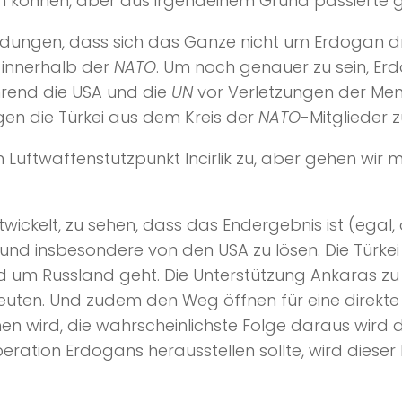
n können, aber aus irgendeinem Grund passierte g
eldungen, dass sich das Ganze nicht um Erdogan d
 innerhalb der
NATO
. Um noch genauer zu sein, Erd
hrend die USA und die
UN
vor Verletzungen der Me
gen die Türkei aus dem Kreis der
NATO
-Mitglieder 
Luftwaffenstützpunkt Incirlik zu, aber gehen wir 
ntwickelt, zu sehen, dass das Endergebnis ist (egal,
und insbesondere von den USA zu lösen. Die Türkei is
nd um Russland geht. Die Unterstützung Ankaras z
ten. Und zudem den Weg öffnen für eine direkte 
n wird, die wahrscheinlichste Folge daraus wird 
eration Erdogans herausstellen sollte, wird dieser