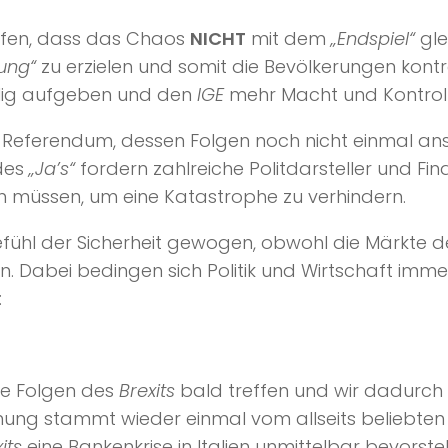
rufen, dass das Chaos
NICHT
mit dem
„Endspiel“
gle
ung“
zu erzielen und somit die Bevölkerungen kontr
llig aufgeben und den
IGE
mehr Macht und Kontrol
-Referendum, dessen Folgen noch nicht einmal an
des
„Ja’s“
fordern zahlreiche Politdarsteller und Fin
n müssen, um eine Katastrophe zu verhindern.
efühl der Sicherheit gewogen, obwohl die Märkte 
n. Dabei bedingen sich Politik und Wirtschaft imm
:
ie Folgen des
Brexits
bald treffen und wir dadurch
arnung stammt wieder einmal vom allseits beliebte
its
eine Bankenkrise in Italien unmittelbar bevorst