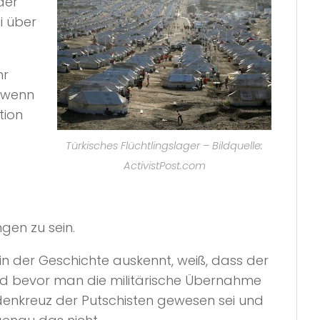
der
i über
hr
, wenn
tion
Türkisches Flüchtlingslager – Bildquelle:
ActivistPost.com
gen zu sein.
 in der Geschichte auskennt, weiß, dass der
d bevor man die militärische Übernahme
adenkreuz der Putschisten gewesen sei und