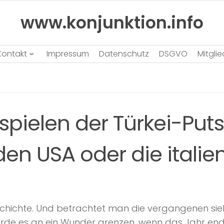
www.konjunktion.info
Kontakt
Impressum
Datenschutz
DSGVO
Mitgli
pielen der Türkei-Puts
en USA oder die italie
eschichte. Und betrachtet man die vergangenen si
ürde es an ein Wunder grenzen, wenn das Jahr end