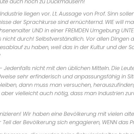
eute auch noch zu Duckmäusern!
dustrie liegen vor. Lt. Aussage von Prof. Sinn solle
sse der Sprachkurse sind ernüchternd. WIE will m
hsenenalter UND in einer FREMDEN Umgebung UNTER
 nicht durch! Selbstverständlich. Vor allen Dingen
esablauf zu haben, weil das in der Kultur und der S
?
 – Jedenfalls nicht mit den üblichen Mitteln. Die Le
ilweise sehr erfinderisch und anpassungsfähig in 
 bleiben, dann muss man versuchen, herauszufinden
s aber vielleicht auch nötig, dass man Industrien zu
eren! Wir haben eine Bevölkerung mit vielen alten 
r Teil der Bevölkerung sich engagieren, WENN das