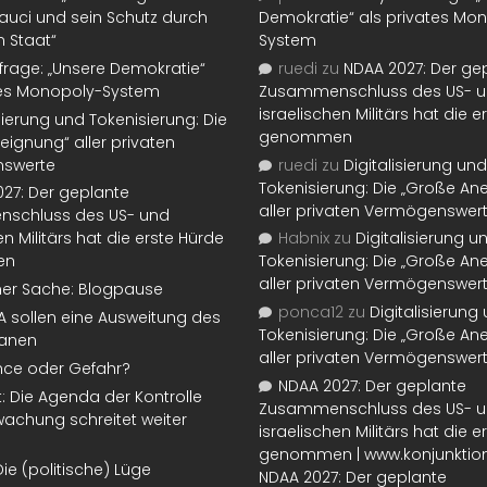
auci und sein Schutz durch
Demokratie“ als privates Mo
n Staat“
System
rage: „Unsere Demokratie“
ruedi
zu
NDAA 2027: Der ge
tes Monopoly-System
Zusammenschluss des US- 
israelischen Militärs hat die 
isierung und Tokenisierung: Die
genommen
eignung“ aller privaten
swerte
ruedi
zu
Digitalisierung und
Tokenisierung: Die „Große An
27: Der geplante
aller privaten Vermögenswer
schluss des US- und
en Militärs hat die erste Hürde
Habnix
zu
Digitalisierung u
en
Tokenisierung: Die „Große An
aller privaten Vermögenswer
ner Sache: Blogpause
ponca12
zu
Digitalisierung
SA sollen eine Ausweitung des
Tokenisierung: Die „Große An
lanen
aller privaten Vermögenswer
nce oder Gefahr?
NDAA 2027: Der geplante
t: Die Agenda der Kontrolle
Zusammenschluss des US- 
achung schreitet weiter
israelischen Militärs hat die 
genommen | www.konjunktion
Die (politische) Lüge
NDAA 2027: Der geplante