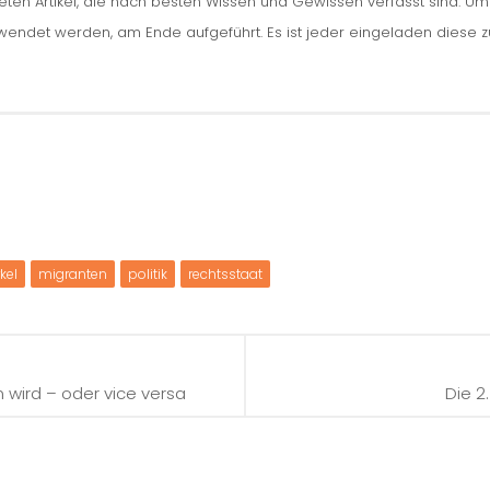
iteten Artikel, die nach besten Wissen und Gewissen verfasst sind. U
erwendet werden, am Ende aufgeführt. Es ist jeder eingeladen diese 
kel
migranten
politik
rechtsstaat
n wird – oder vice versa
Die 2.