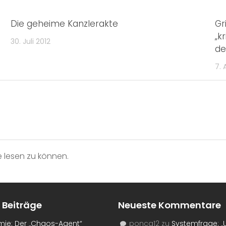
Die geheime Kanzlerakte
Gr
„k
30. Juli 2012
de
7. 
 lesen zu können.
 Beiträge
Neueste Kommentare
mie: Der „Chaos-Agent“
ponca12
zu
Systemfrage: „