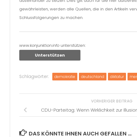
auseinander zu setzen. Dies gilt auch für die hier aufbere
gewährleisten, werden alle Quellen, die in den Artikeln v
Schlussfolgerungen zu machen.
www.konjunktion.info
unterstützen:
Unterstützen
Schlagwörter:
demokratie
deutschland
diktatur
mer
VORHERIGER BEITRAG
CDU-Parteitag: Wenn Wirklichkeit zur Illusio
DAS KÖNNTE IHNEN AUCH GEFALLEN …