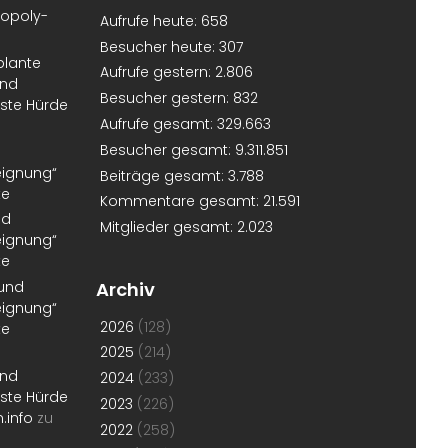
nopoly-
Aufrufe heute:
658
Besucher heute:
307
plante
Aufrufe gestern:
2.806
und
Besucher gestern:
832
erste Hürde
Aufrufe gesamt:
329.663
Besucher gesamt:
9.311.851
eignung“
Beiträge gesamt:
3.788
te
Kommentare gesamt:
21.591
nd
Mitglieder gesamt:
2.023
eignung“
te
 und
Archiv
eignung“
2026
(128)
te
2025
(214)
und
2024
(233)
erste Hürde
2023
(226)
.info
zu
2022
(258)