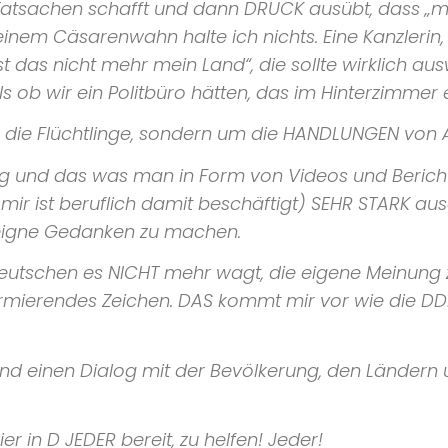
 Tatsachen schafft und dann DRUCK ausübt, dass „ma
einem Cäsarenwahn halte ich nichts. Eine Kanzlerin
st das nicht mehr mein Land“, die sollte wirklich a
s ob wir ein Politbüro hätten, das im Hinterzimmer 
 um die Flüchtlinge, sondern um die HANDLUNGEN von 
ung und das was man in Form von Videos und Beric
mir ist beruflich damit beschäftigt) SEHR STARK au
 eigne Gedanken zu machen.
Deutschen es NICHT mehr wagt, die eigene Meinung
armierendes Zeichen. DAS kommt mir vor wie die DD
t und einen Dialog mit der Bevölkerung, den Länder
r in D JEDER bereit, zu helfen! Jeder!