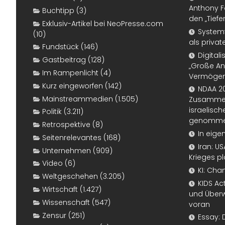
Anthony F
Buchtipp
(3)
den „Tiefe
Exklusiv-Artikel bei NeoPresse.com
Systemf
(10)
als priva
Fundstück
(146)
Digital
Gastbeitrag
(128)
„Große An
Im Rampenlicht
(4)
Vermögen
Kurz eingeworfen
(142)
NDAA 20
Mainstreammedien
(1.505)
Zusammen
israelisch
Politik
(3.211)
genomm
Retrospektive
(8)
In eige
Seitenrelevantes
(168)
Iran: U
Unternehmen
(909)
Krieges p
Video
(6)
KI: Cha
Weltgeschehen
(3.205)
KIDS Ac
Wirtschaft
(1.427)
und Überw
Wissenschaft
(547)
voran
Zensur
(251)
Essay: 