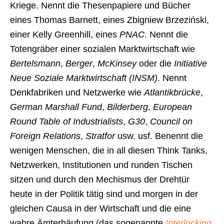
Kriege. Nennt die Thesenpapiere und Bücher
eines Thomas Barnett, eines Zbigniew Brzeziński,
einer Kelly Greenhill, eines
PNAC
. Nennt die
Totengräber einer sozialen Marktwirtschaft wie
Bertelsmann
,
Berger
,
McKinsey
oder die
Initiative
Neue Soziale Marktwirtschaft (INSM)
. Nennt
Denkfabriken und Netzwerke wie
Atlantikbrücke
,
German Marshall Fund
,
Bilderberg
,
European
Round Table of Industrialists
,
G30
,
Council on
Foreign Relations
,
Stratfor
usw. usf. Benennt die
wenigen Menschen, die in all diesen Think Tanks,
Netzwerken, Institutionen und runden Tischen
sitzen und durch den Mechismus der Drehtür
heute in der Politik tätig sind und morgen in der
gleichen Causa in der Wirtschaft und die eine
wahre Ämterhäufung (das sogenannte
Interlocking