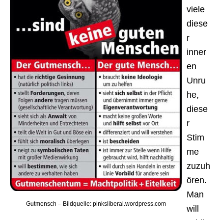
viele
diese
r
inner
en
Unru
he,
diese
r
Stim
me
zuzuh
ören.
Man
Gutmensch – Bildquelle: pinksliberal.wordpress.com
will