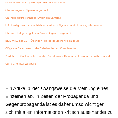
Mit dem Militärschlag verfolgen die USA zwei Ziele
Obama zögert in Syrien-Frage noch
UN-Inspekteure verlassen Syrien am Samstag
U.S. intelligence has established timeline of Syrian chemical attack, officials say
Obama – Giftgasangriff von Assad-Regime ausgeführt
BILD WILL KRIEG – Über den Hirntod deutscher Redakteure
Giftgas in Syrien – Auch die Rebellen haben Chemiewaffen
Youtube – FSA Terrorists Threaten Alawites and Government Supporters with Genocide
Using Chemical Weapons
Ein Artikel bildet zwangsweise die Meinung eines
Einzelnen ab. In Zeiten der Propaganda und
Gegenpropaganda ist es daher umso wichtiger
sich mit allen Informationen kritisch auseinander zu