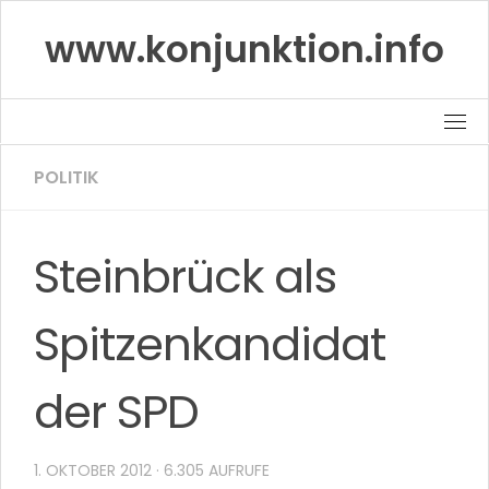
Skip
www.konjunktion.info
to
content
POLITIK
Steinbrück als
Spitzenkandidat
der SPD
1. OKTOBER 2012
· 6.305 AUFRUFE