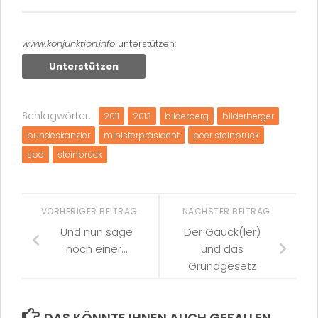
www.konjunktion.info
unterstützen:
Unterstützen
Schlagwörter:
2011
2013
bilderberg
bilderberger
bundeskanzler
ministerpräsident
peer steinbrück
spd
steinbrück
VORHERIGER BEITRAG
NÄCHSTER BEITRAG
Und nun sage
Der Gauck(ler)
noch einer…
und das
Grundgesetz
DAS KÖNNTE IHNEN AUCH GEFALLEN …