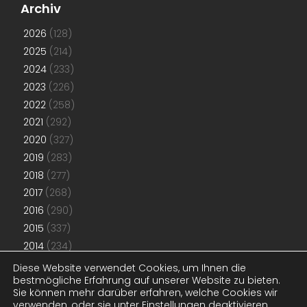
Archiv
2026
(128)
2025
(214)
2024
(233)
2023
(226)
2022
(258)
2021
(292)
2020
(327)
2019
(283)
2018
(277)
2017
(268)
2016
(290)
2015
(337)
2014
(234)
2013
(192)
Diese Website verwendet Cookies, um Ihnen die
bestmögliche Erfahrung auf unserer Website zu bieten.
2012
(181)
Sie können mehr darüber erfahren, welche Cookies wir
2011
(48)
verwenden, oder sie unter
Einstellungen
deaktivieren.