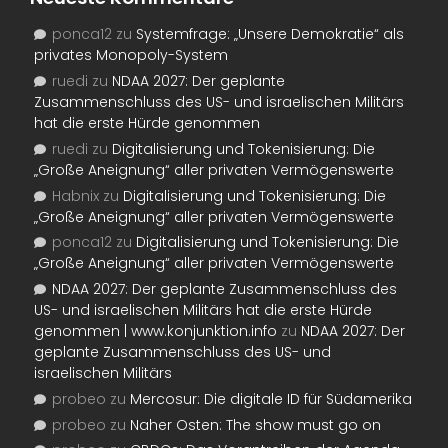
ponca12
zu
Systemfrage: „Unsere Demokratie“ als
privates Monopoly-System
ruedi
zu
NDAA 2027: Der geplante
Zusammenschluss des US- und israelischen Militärs
hat die erste Hürde genommen
ruedi
zu
Digitalisierung und Tokenisierung: Die
„Große Aneignung“ aller privaten Vermögenswerte
Habnix
zu
Digitalisierung und Tokenisierung: Die
„Große Aneignung“ aller privaten Vermögenswerte
ponca12
zu
Digitalisierung und Tokenisierung: Die
„Große Aneignung“ aller privaten Vermögenswerte
NDAA 2027: Der geplante Zusammenschluss des
US- und israelischen Militärs hat die erste Hürde
genommen | www.konjunktion.info
zu
NDAA 2027: Der
geplante Zusammenschluss des US- und
israelischen Militärs
probeo
zu
Mercosur: Die digitale ID für Südamerika
probeo
zu
Naher Osten: The show must go on