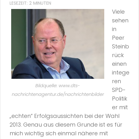
Viele
sehen
in
Peer
Steinb
rück
einen
intege
ren
Bildquelle: www.dts-
SPD-
nachrichtenagentur.de/nachrichtenbilder
Politik
er mit
„echten“ Erfolgsaussichten bei der Wahl
2013. Genau aus diesem Grunde ist es für
mich wichtig sich einmal nähere mit