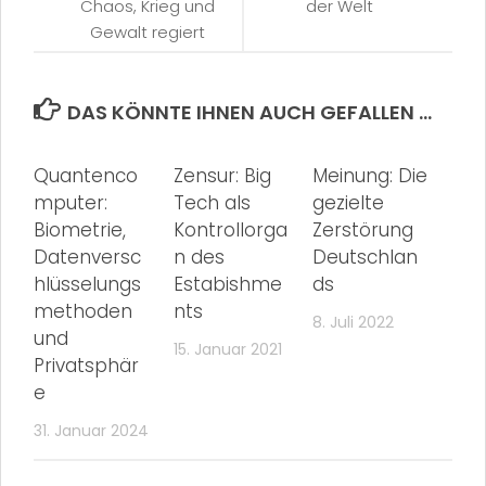
Chaos, Krieg und
der Welt
Gewalt regiert
DAS KÖNNTE IHNEN AUCH GEFALLEN …
Quantenco
Zensur: Big
Meinung: Die
mputer:
Tech als
gezielte
Biometrie,
Kontrollorga
Zerstörung
Datenversc
n des
Deutschlan
hlüsselungs
Estabishme
ds
methoden
nts
8. Juli 2022
und
15. Januar 2021
Privatsphär
e
31. Januar 2024