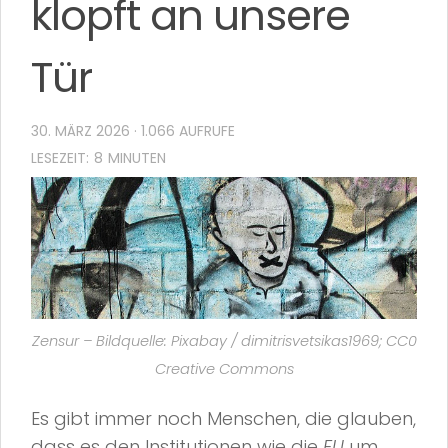
klopft an unsere
Tür
30. MÄRZ 2026
· 1.066 AUFRUFE
Zensur – Bildquelle: Pixabay / dimitrisvetsikas1969; CC0
Creative Commons
Es gibt immer noch Menschen, die glauben,
dass es den Institutionen wie die
EU
um