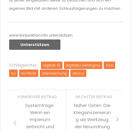
ist jeder eingeladen diese zu besuchen und sich ein
eigenes Bild mit anderen Schlussfolgerungen zu machen.
www.konjunktion.info
unterstützen:
Unterstützen
Schlagwörter:
digitale ID
digitales Gefängnis
DSA
eu
kontrolle
überwachung
zensur
VORHERIGER BEITRAG
NÄCHSTER BEITRAG
Systemfrage:
Naher Osten: Die
Wenn ein
Kriegsinszenierun
Imperium
g als Werkzeug
zerbricht und
der Neuordnung