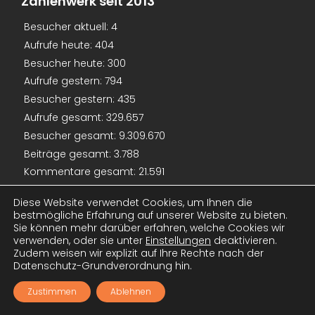
Zahlenwerk seit 2013
Besucher aktuell:
4
Aufrufe heute:
404
Besucher heute:
300
Aufrufe gestern:
794
Besucher gestern:
435
Aufrufe gesamt:
329.657
Besucher gesamt:
9.309.670
Beiträge gesamt:
3.788
Kommentare gesamt:
21.591
Mitglieder gesamt:
2.023
Diese Website verwendet Cookies, um Ihnen die
bestmögliche Erfahrung auf unserer Website zu bieten.
Sie können mehr darüber erfahren, welche Cookies wir
Archiv
verwenden, oder sie unter
Einstellungen
deaktivieren.
Zudem weisen wir explizit auf Ihre Rechte nach der
2026
(128)
Datenschutz-Grundverordnung hin.
2025
(214)
Zustimmen
Ablehnen
2024
(233)
2023
(226)