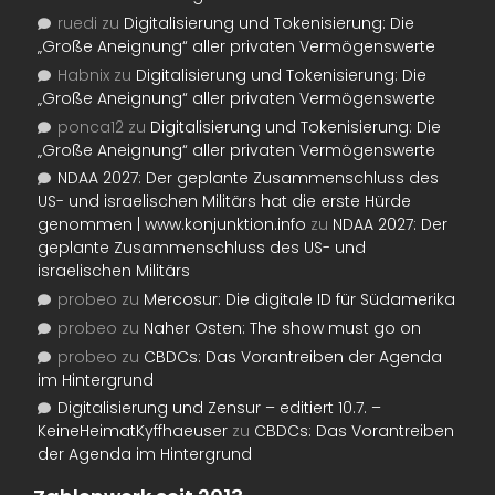
ruedi
zu
Digitalisierung und Tokenisierung: Die
„Große Aneignung“ aller privaten Vermögenswerte
Habnix
zu
Digitalisierung und Tokenisierung: Die
„Große Aneignung“ aller privaten Vermögenswerte
ponca12
zu
Digitalisierung und Tokenisierung: Die
„Große Aneignung“ aller privaten Vermögenswerte
NDAA 2027: Der geplante Zusammenschluss des
US- und israelischen Militärs hat die erste Hürde
genommen | www.konjunktion.info
zu
NDAA 2027: Der
geplante Zusammenschluss des US- und
israelischen Militärs
probeo
zu
Mercosur: Die digitale ID für Südamerika
probeo
zu
Naher Osten: The show must go on
probeo
zu
CBDCs: Das Vorantreiben der Agenda
im Hintergrund
Digitalisierung und Zensur – editiert 10.7. –
KeineHeimatKyffhaeuser
zu
CBDCs: Das Vorantreiben
der Agenda im Hintergrund