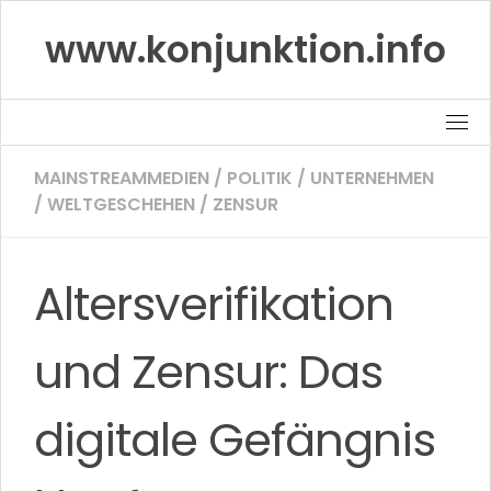
Skip
www.konjunktion.info
to
content
MAINSTREAMMEDIEN
/
POLITIK
/
UNTERNEHMEN
/
WELTGESCHEHEN
/
ZENSUR
Altersverifikation
und Zensur: Das
digitale Gefängnis