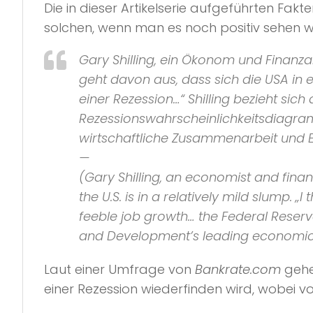
Die in dieser Artikelserie aufgeführten Fakt
solchen, wenn man es noch positiv sehen wi
Gary Shilling, ein Ökonom und Finanz
geht davon aus, dass sich die USA in 
einer Rezession…“
Shilling bezieht sic
Rezessionswahrscheinlichkeitsdiagr
wirtschaftliche Zusammenarbeit und
—
(Gary Shilling, an economist and finan
the U.S. is in a relatively mild slump.
„I
feeble job growth… the
Federal Reserv
and Development’s leading economic 
Laut einer Umfrage von
Bankrate.com
gehe
einer Rezession wiederfinden wird, wobei v