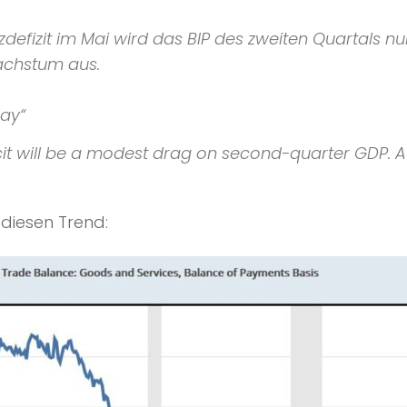
izit im Mai wird das BIP des zweiten Quartals nur l
achstum aus.
May“
it will be a modest drag on second-quarter GDP. A la
diesen Trend: