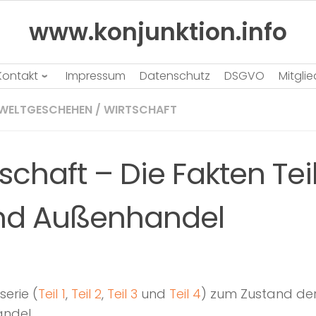
www.konjunktion.info
Kontakt
Impressum
Datenschutz
DSGVO
Mitgli
WELTGESCHEHEN
/
WIRTSCHAFT
schaft – Die Fakten Teil
und Außenhandel
serie (
Teil 1
,
Teil 2
,
Teil 3
und
Teil 4
) zum Zustand der
ndel.