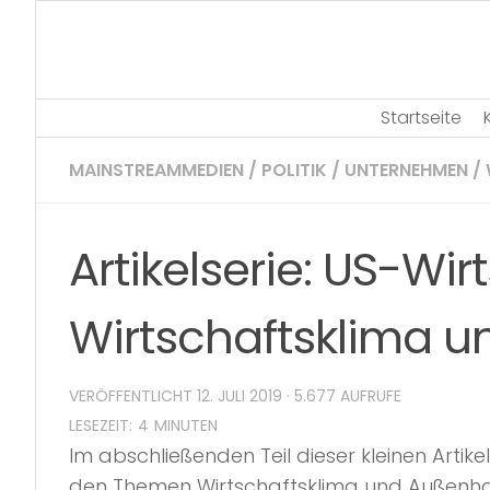
Skip
to
content
Startseite
MAINSTREAMMEDIEN
/
POLITIK
/
UNTERNEHMEN
/
Artikelserie: US-Wirt
Wirtschaftsklima 
VERÖFFENTLICHT
12. JULI 2019
· 5.677 AUFRUFE
Im abschließenden Teil dieser kleinen Artikel
den Themen Wirtschaftsklima und Außenha