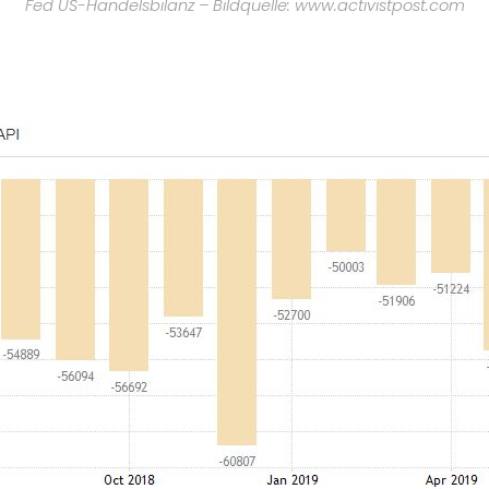
Fed US-Handelsbilanz – Bildquelle: www.activistpost.com