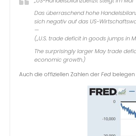
„US-Handelsbilanzdefizit steigt im Mai“
Das überraschend hohe Handelsbilanzdef
sich negativ auf das US-Wirtschaftsw
—
(
„U.S. trade deficit in goods jumps in 
The surprisingly larger May trade defic
economic growth.)
Auch die offiziellen Zahlen der
Fed
belegen 