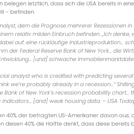
en belegen letztlich, dass sich die USA bereits in e
ll – befinden.
analyst, dem die Prognose mehrerer Rezessionen in 
einem relativ milden Einbruch befinden.
„Ich denke, 
h dabei auf: eine rückläufige Industrieproduktion
amm der
Federal Reserve Bank of New York
… die Wir
 Entwicklung… [und] schwache Immobilenmarktdate
cial analyst who is credited with predicting several
 think we’re probably already in a recession…“
Shillin
e Bank of New York
’s recession probability chart…
indicators… [and] weak housing data.
– USA Toda
n 40% der befragten US-Amerikaner davon aus, das
on diesen 40% die Hälfte denkt, dass diese bereits