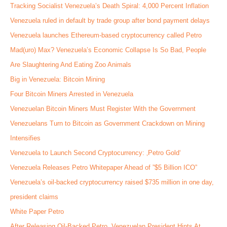
Tracking Socialist Venezuela’s Death Spiral: 4,000 Percent Inflation
Venezuela ruled in default by trade group after bond payment delays
Venezuela launches Ethereum-based cryptocurrency called Petro
Mad(uro) Max? Venezuela’s Economic Collapse Is So Bad, People
Are Slaughtering And Eating Zoo Animals
Big in Venezuela: Bitcoin Mining
Four Bitcoin Miners Arrested in Venezuela
Venezuelan Bitcoin Miners Must Register With the Government
Venezuelans Turn to Bitcoin as Government Crackdown on Mining
Intensifies
Venezuela to Launch Second Cryptocurrency: ‚Petro Gold‘
Venezuela Releases Petro Whitepaper Ahead of ”$5 Billion ICO”
Venezuela’s oil-backed cryptocurrency raised $735 million in one day,
president claims
White Paper Petro
After Releasing Oil-Backed Petro, Venezuelan President Hints At