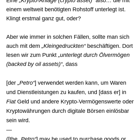
Eine
„Krypto-Anlage (crypto asset)“
also… die mit
einem weltweit benötigten Rohstoff unterlegt ist.
Klingt erstmal ganz gut, oder?
Aber wie immer in solchen Fällen, sollte man sich
auch mit dem
„Kleingedruckten“
beschäftigen. Dort
lesen wir zum Punkt
„unterlegt durch Ölvermögen
(backed by oil assets)“
, dass
[der
„Petro“
] verwendet werden kann, um Waren
und Dienstleistungen zu kaufen, und [dass er] in
Fiat
Geld und andere Krypto-Vermögenswerte oder
Kryptowährungen durch digitale Börsen einlösbar
sein wird.
—
([the
„Petro“
] may be used to purchase goods or