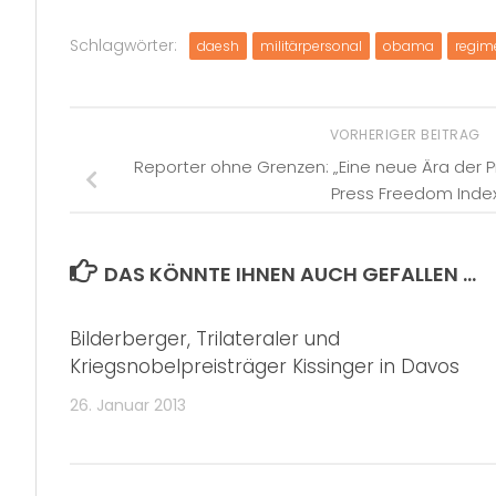
Schlagwörter:
daesh
militärpersonal
obama
regim
VORHERIGER BEITRAG
Reporter ohne Grenzen: „Eine neue Ära der 
Press Freedom Inde
DAS KÖNNTE IHNEN AUCH GEFALLEN …
Bilderberger, Trilateraler und
Kriegsnobelpreisträger Kissinger in Davos
26. Januar 2013