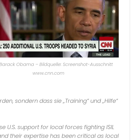
Barack Obama – Bildquelle: Screenshot-Ausschnitt
www.cnn.com
den, sondern dass sie
„Training“
und
„Hilfe“
se U.S. support for local forces fighting
ISIL
nd their expertise has been critical as local