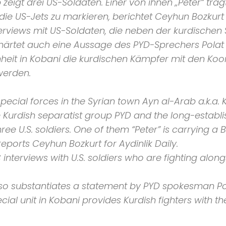
zeigt drei US-Soldaten. Einer von ihnen
„Peter“
träg
r die US-Jets zu markieren, berichtet Ceyhun Bozkurt
terviews mit US-Soldaten, die neben der kurdische
rhärtet auch eine Aussage des
PYD
-Sprechers Polat
nheit in Kobani die kurdischen Kämpfer mit den Koo
werden.
pecial forces in the Syrian town Ayn al-Arab a.k.a.
he Kurdish separatist group
PYD
and the long-establis
ree U.S. soldiers. One of them
“Peter”
is carrying a
B
, reports Ceyhun Bozkurt for
Aydinlik Daily
.
C
interviews with U.S. soldiers who are fighting alon
also substantiates a statement by
PYD
spokesman Pola
cial unit in Kobani provides Kurdish fighters with 