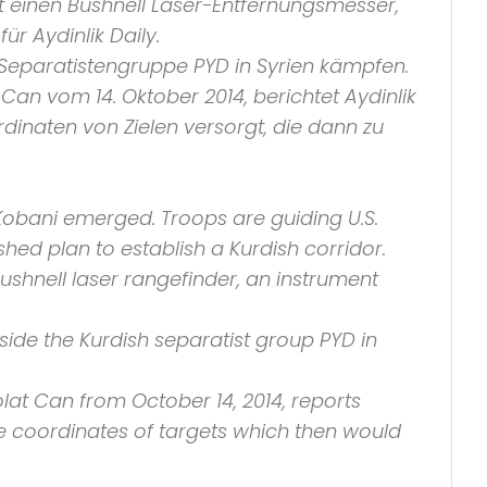
t einen
Bushnell
Laser-Entfernungsmesser,
 für
Aydinlik Daily
.
n Separatistengruppe
PYD
in Syrien kämpfen.
 Can vom 14. Oktober 2014, berichtet
Aydinlik
rdinaten von Zielen versorgt, die dann zu
 Kobani emerged. Troops are guiding U.S.
hed plan to establish a Kurdish corridor.
ushnell
laser rangefinder, an instrument
gside the Kurdish separatist group
PYD
in
t Can from October 14, 2014, reports
the coordinates of targets which then would