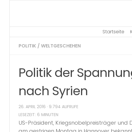
Skip
to
content
Startseite
POLITIK
/
WELTGESCHEHEN
Politik der Spannun
nach Syrien
26. APRIL 2016
· 9.794 AUFRUFE
US-Präsident, Kriegsnobelpreisträger u
am gestrigen Montag in Hannover bekannt,