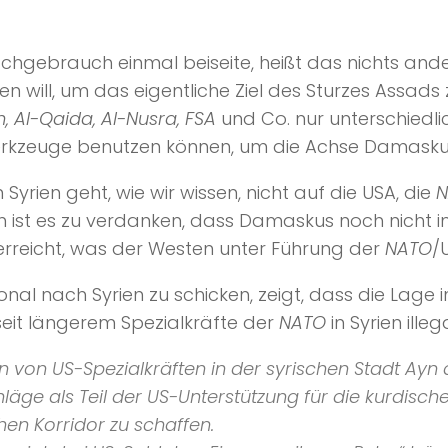
hgebrauch einmal beiseite, heißt das nichts ande
en will, um das eigentliche Ziel des Sturzes Assads 
, Al-Qaida, Al-Nusra, FSA
und Co. nur unterschiedli
s Werkzeuge benutzen können, um die Achse Damask
 Syrien geht, wie wir wissen, nicht auf die USA, die
N
ist es zu verdanken, dass Damaskus noch nicht im
reicht, was der Westen unter Führung der
NATO
/
al nach Syrien zu schicken, zeigt, dass die Lage 
seit längerem Spezialkräfte der
NATO
in Syrien illeg
on US-Spezialkräften in der syrischen Stadt Ayn a
hläge als Teil der US-Unterstützung für die kurdis
hen Korridor zu schaffen.