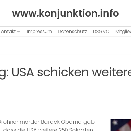
www.konjunktion.info
Kontakt
Impressum
Datenschutz
DSGVO
Mitgli
g: USA schicken weitere
nd Drohnenmörder Barack Obama gab
 dass die USA weitere 250 Soldaten