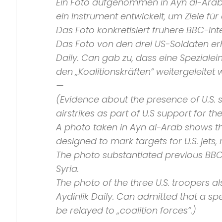
Ein Foto aufgenommen in Ayn al-Arab 
ein Instrument entwickelt, um Ziele fü
Das Foto konkretisiert frühere
BBC
-In
Das Foto von den drei US-Soldaten e
Daily
. Can gab zu, dass eine Spezialei
den
„Koalitionskräften“
weitergeleitet 
—
(Evidence about the presence of U.S. s
airstrikes as part of U.S support for t
A photo taken in Ayn al-Arab shows th
designed to mark targets for U.S. jets
The photo substantiated previous
BB
Syria.
The photo of the three U.S. troopers 
Aydinlik Daily
. Can admitted that a spe
be relayed to
„coalition forces“
.)