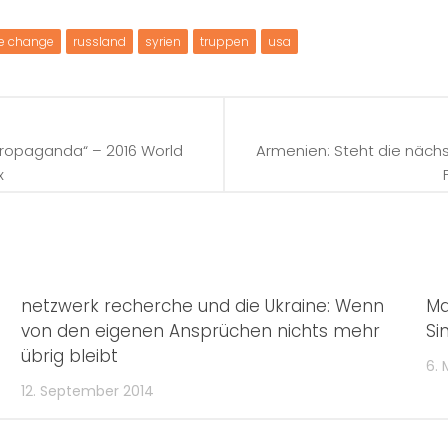
e change
russland
syrien
truppen
usa
Propaganda“ – 2016 World
Armenien: Steht die näch
x
netzwerk recherche und die Ukraine: Wenn
Ma
von den eigenen Ansprüchen nichts mehr
Si
übrig bleibt
6. 
12. September 2014