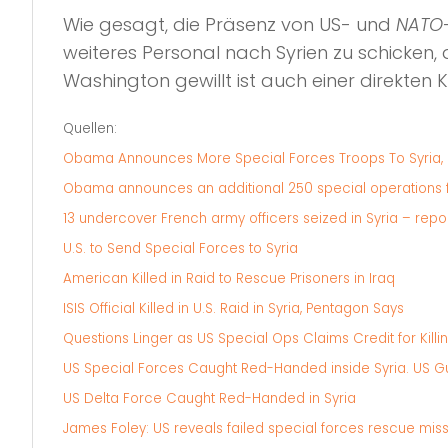
Wie gesagt, die Präsenz von US- und
NATO
weiteres Personal nach Syrien zu schicken, d
Washington gewillt ist auch einer direkte
Quellen:
Obama Announces More Special Forces Troops To Syria, Es
Obama announces an additional 250 special operations f
13 undercover French army officers seized in Syria – repo
U.S. to Send Special Forces to Syria
American Killed in Raid to Rescue Prisoners in Iraq
ISIS Official Killed in U.S. Raid in Syria, Pentagon Says
Questions Linger as US Special Ops Claims Credit for Kill
US Special Forces Caught Red-Handed inside Syria. US Gui
US Delta Force Caught Red-Handed in Syria
James Foley: US reveals failed special forces rescue missi