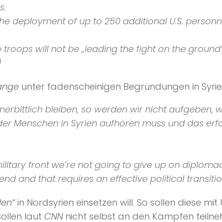
s.
he deployment of up to 250 additional U.S. personne
 troops will not be
„leading the fight on the ground
)
ange
unter fadenscheinigen Begründungen in Syrien
unerbittlich bleiben, so werden wir nicht aufgeben,
 der Menschen in Syrien aufhören muss und das erfor
ilitary front we’re not going to give up on diplomac
end and that requires an effective political transitio
len“
in Nordsyrien einsetzen will. So sollen diese m
ollen laut
CNN
nicht selbst an den Kämpfen teiln