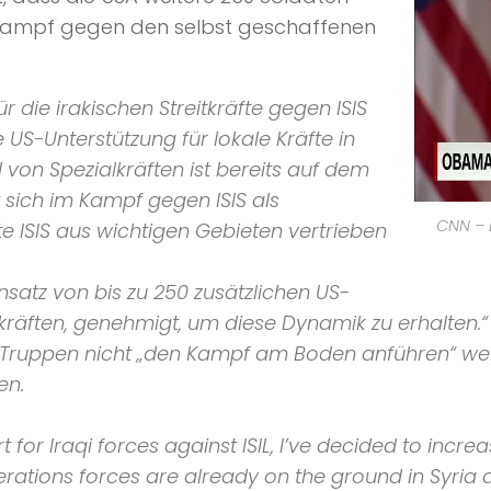
 Kampf gegen den selbst geschaffenen
ür die irakischen Streitkräfte gegen
ISIS
US-Unterstützung für lokale Kräfte in
 von Spezialkräften ist bereits auf dem
t sich im Kampf gegen
ISIS
als
CNN – 
te
ISIS
aus wichtigen Gebieten vertrieben
nsatz von bis zu 250 zusätzlichen US-
alkräften, genehmigt, um diese Dynamik zu erhalten.“
 Truppen nicht
„den Kampf am Boden anführen“
wer
en.
t for Iraqi forces against
ISIL
, I’ve decided to increa
erations forces are already on the ground in Syria a