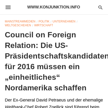
WWW.KONJUNKTION.INFO
MAINSTREAMMEDIEN
POLITIK
UNTERNEHMEN
WELTGESCHEHEN
WIRTSCHAFT
Council on Foreign
Relation: Die US-
Präsidentschaftskandidate
für 2016 müssen ein
„einheitliches“
Nordamerika schaffen
Der Ex-General David Petraeus und der ehemalige
Weltbank
-Chef Robert Zoellick sind führend beim