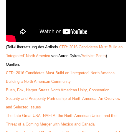
(Teil-/Übersetzung des Artikels
CFR: 2016 Candidates Must Build an
‘Integrated’ North America
von Aaron Dykes/
Activist Posts
)
Quellen:
CFR: 2016 Candidates Must Build an ‘Integrated’ North America
Building a North American Community
Bush, Fox, Harper Stress North American Unity, Cooperation
Security and Prosperity Partnership of North America: An Overview
and Selected Issues
The Late Great USA: NAFTA, the North American Union, and the
Threat of a Coming Merger with Mexico and Canada