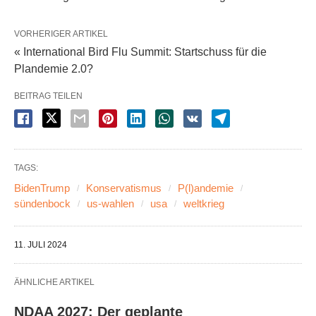
VORHERIGER ARTIKEL
« International Bird Flu Summit: Startschuss für die
Plandemie 2.0?
BEITRAG TEILEN
TAGS:
BidenTrump
Konservatismus
P(l)andemie
sündenbock
us-wahlen
usa
weltkrieg
11. JULI 2024
ÄHNLICHE ARTIKEL
NDAA 2027: Der geplante