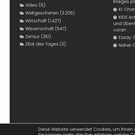
Krieges p
Video
(6)
KI: Cha
Weltgeschehen
(3.205)
KIDS Ac
Wirtschaft
(1.427)
und Überw
Wissenschaft
(547)
voran
Zensur
(251)
Essay: 
Zitat des Tages
(3)
Naher 
Diese Website verwendet Cookies, um Ihnen d
Sie können mehr darüber erfahren, welche Co