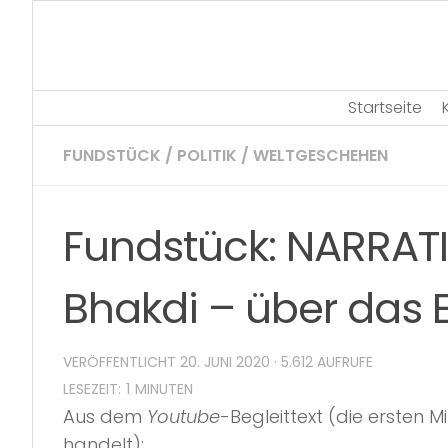
Skip
to
content
Startseite
FUNDSTÜCK
/
POLITIK
/
WELTGESCHEHEN
Fundstück: NARRATIV
Bhakdi – über das
VERÖFFENTLICHT
20. JUNI 2020
· 5.612 AUFRUFE
Aus dem
Youtube
-Begleittext (die ersten
handelt):