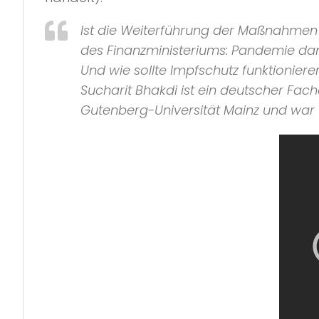
Ist die Weiterführung der Maßnahmen 
des Finanzministeriums: Pandemie dan
Und wie sollte Impfschutz funktionier
Sucharit Bhakdi ist ein deutscher Fach
Gutenberg-Universität Mainz und war vo