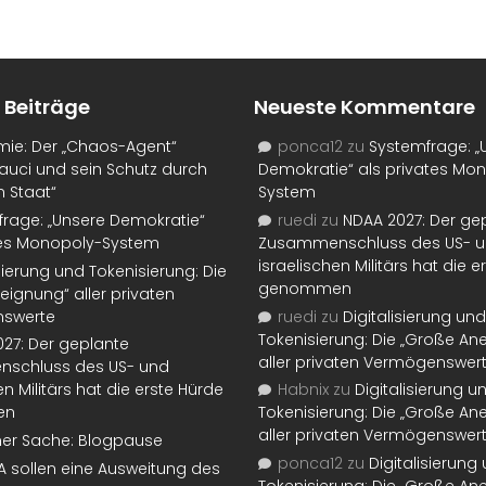
 Beiträge
Neueste Kommentare
mie: Der „Chaos-Agent“
ponca12
zu
Systemfrage: „
auci und sein Schutz durch
Demokratie“ als privates Mo
n Staat“
System
rage: „Unsere Demokratie“
ruedi
zu
NDAA 2027: Der ge
tes Monopoly-System
Zusammenschluss des US- 
israelischen Militärs hat die 
isierung und Tokenisierung: Die
genommen
eignung“ aller privaten
swerte
ruedi
zu
Digitalisierung und
Tokenisierung: Die „Große An
27: Der geplante
aller privaten Vermögenswer
schluss des US- und
en Militärs hat die erste Hürde
Habnix
zu
Digitalisierung u
en
Tokenisierung: Die „Große An
aller privaten Vermögenswer
ner Sache: Blogpause
ponca12
zu
Digitalisierung
SA sollen eine Ausweitung des