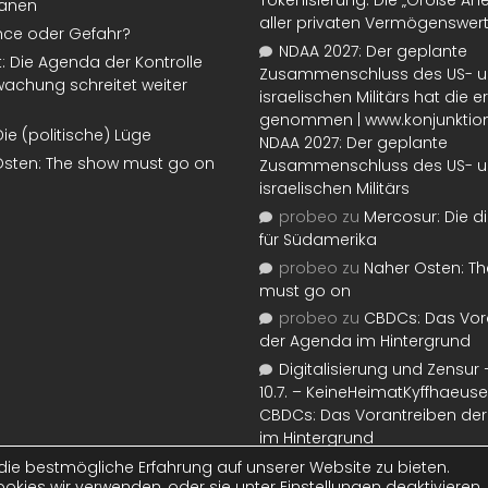
Tokenisierung: Die „Große An
lanen
aller privaten Vermögenswer
nce oder Gefahr?
NDAA 2027: Der geplante
t: Die Agenda der Kontrolle
Zusammenschluss des US- 
achung schreitet weiter
israelischen Militärs hat die 
genommen | www.konjunktion
Die (politische) Lüge
NDAA 2027: Der geplante
Osten: The show must go on
Zusammenschluss des US- 
israelischen Militärs
probeo
zu
Mercosur: Die di
für Südamerika
probeo
zu
Naher Osten: T
must go on
probeo
zu
CBDCs: Das Vor
der Agenda im Hintergrund
Digitalisierung und Zensur –
10.7. – KeineHeimatKyffhaeuse
CBDCs: Das Vorantreiben de
im Hintergrund
ie bestmögliche Erfahrung auf unserer Website zu bieten.
okies wir verwenden, oder sie unter
Einstellungen
deaktivieren.