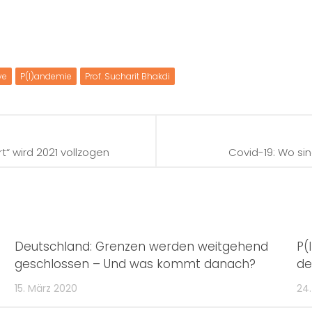
ve
P(l)andemie
Prof. Sucharit Bhakdi
“ wird 2021 vollzogen
Covid-19: Wo sin
Deutschland: Grenzen werden weitgehend
P(
geschlossen – Und was kommt danach?
de
15. März 2020
24.