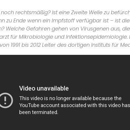
noch rechtsmäßig? Ist eine Zweite Welle zu befürc
n zu Ende wenn ein Impfstoff verfügbar ist – ist d
en? Welche Gefahren gehen von Virusgenen aus, die 
arzt für Mikrobiologie und Infektionsepidemiologie. 
n 1991 bis 2012 Leiter des dortigen Instituts für Me