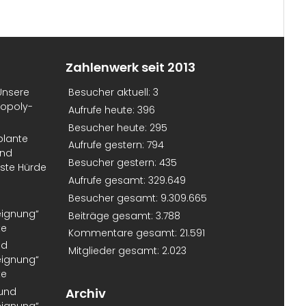
Zahlenwerk seit 2013
Unsere
Besucher aktuell:
3
nopoly-
Aufrufe heute:
396
Besucher heute:
295
plante
Aufrufe gestern:
794
und
Besucher gestern:
435
erste Hürde
Aufrufe gesamt:
329.649
Besucher gesamt:
9.309.665
eignung“
Beiträge gesamt:
3.788
te
Kommentare gesamt:
21.591
nd
Mitglieder gesamt:
2.023
eignung“
te
 und
Archiv