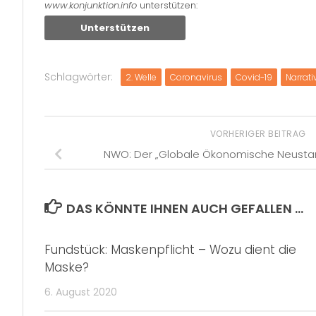
www.konjunktion.info
unterstützen:
Unterstützen
Schlagwörter:
2. Welle
Coronavirus
Covid-19
Narrati
VORHERIGER BEITRAG
NWO: Der „Globale Ökonomische Neustart
DAS KÖNNTE IHNEN AUCH GEFALLEN …
Fundstück: Maskenpflicht – Wozu dient die
Maske?
6. August 2020