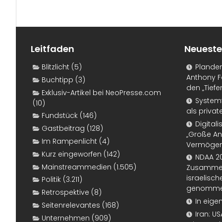
Leitfaden
Neueste
Blitzlicht
(5)
Plande
Anthony F
Buchtipp
(3)
den „Tiefe
Exklusiv-Artikel bei NeoPresse.com
Systemf
(10)
als priva
Fundstück
(146)
Digital
Gastbeitrag
(128)
„Große An
Im Rampenlicht
(4)
Vermögen
Kurz eingeworfen
(142)
NDAA 20
Mainstreammedien
(1.505)
Zusammen
israelisch
Politik
(3.211)
genomm
Retrospektive
(8)
In eige
Seitenrelevantes
(168)
Iran: U
Unternehmen
(909)