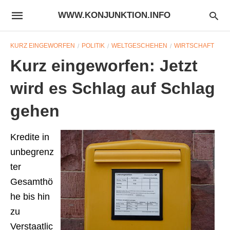
WWW.KONJUNKTION.INFO
KURZ EINGEWORFEN
POLITIK
WELTGESCHEHEN
WIRTSCHAFT
Kurz eingeworfen: Jetzt
wird es Schlag auf Schlag
gehen
Kredite in
unbegrenz
ter
Gesamthö
he bis hin
zu
Verstaatlic