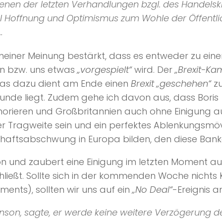
enen der letzten Verhandlungen bzgl. des Handelsk
l Hoffnung und Optimismus zum Wohle der Öffentlic
…
einer Meinung bestärkt, dass es entweder zu ein
 bzw. uns etwas
„vorgespielt“
wird. Der
„Brexit-Ka
das dazu dient am Ende einen
Brexit „geschehen“
z
runde liegt. Zudem gehe ich davon aus, dass Boris
gnorieren und Großbritannien auch ohne Einigung 
r Tragweite sein und ein perfektes Ablenkungsmöv
haftsabschwung in Europa bilden, den diese Bank
on und zaubert eine Einigung im letzten Moment au
hließt. Sollte sich in der kommenden Woche nicht
ents), sollten wir uns auf ein
„No Deal“
-Ereignis 
ohnson, sagte, er werde keine weitere Verzögerung d