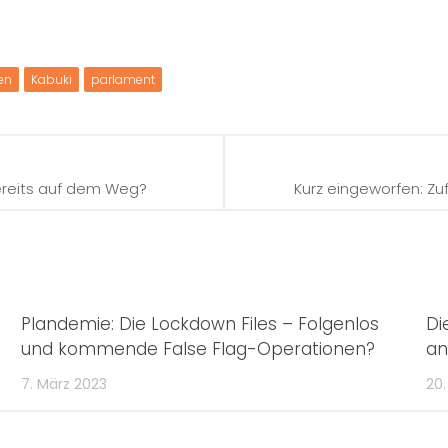
en
Kabuki
parlament
bereits auf dem Weg?
Kurz eingeworfen: Zu
Plandemie: Die Lockdown Files – Folgenlos
Di
und kommende False Flag-Operationen?
an
7. März 2023
20.