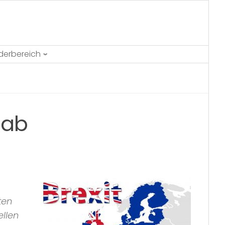
ederbereich
 ab
ten
ellen