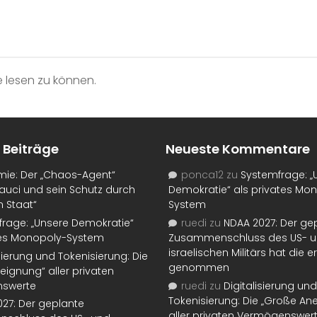
 lesen zu können.
 Beiträge
Neueste Kommentare
mie: Der „Chaos-Agent“
ponca12
zu
Systemfrage: „
auci und sein Schutz durch
Demokratie“ als privates Mo
n Staat“
System
rage: „Unsere Demokratie“
ruedi
zu
NDAA 2027: Der ge
tes Monopoly-System
Zusammenschluss des US- 
israelischen Militärs hat die 
isierung und Tokenisierung: Die
genommen
eignung“ aller privaten
swerte
ruedi
zu
Digitalisierung und
Tokenisierung: Die „Große An
27: Der geplante
aller privaten Vermögenswer