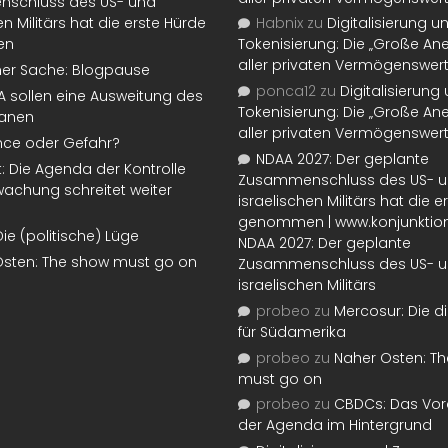
schluss des US- und
en Militärs hat die erste Hürde
Habnix
zu
Digitalisierung u
en
Tokenisierung: Die „Große An
aller privaten Vermögenswer
ner Sache: Blogpause
ponca12
zu
Digitalisierung
SA sollen eine Ausweitung des
Tokenisierung: Die „Große An
lanen
aller privaten Vermögenswer
nce oder Gefahr?
NDAA 2027: Der geplante
t: Die Agenda der Kontrolle
Zusammenschluss des US- 
achung schreitet weiter
israelischen Militärs hat die 
genommen | www.konjunktion
Die (politische) Lüge
NDAA 2027: Der geplante
Osten: The show must go on
Zusammenschluss des US- 
israelischen Militärs
probeo
zu
Mercosur: Die di
für Südamerika
probeo
zu
Naher Osten: T
must go on
probeo
zu
CBDCs: Das Vor
der Agenda im Hintergrund