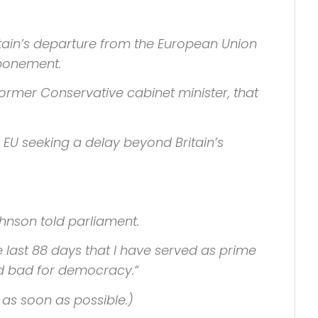
itain’s departure from the
European Union
tponement.
ormer Conservative cabinet minister, that
e
EU
seeking a delay beyond Britain’s
nson told parliament.
he last 88 days that I have served as prime
nd bad for democracy.“
s as soon as possible.)