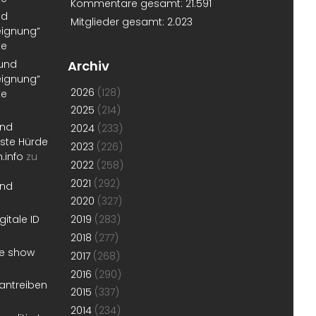
Kommentare gesamt:
21.591
nd
Mitglieder gesamt:
2.023
eignung“
te
 und
Archiv
eignung“
2026
(128)
te
2025
(214)
und
2024
(233)
erste Hürde
2023
(226)
.info
zu
2022
(258)
2021
(292)
und
2020
(327)
gitale ID
2019
(283)
2018
(277)
he show
2017
(268)
2016
(290)
antreiben
2015
(337)
2014
(234)