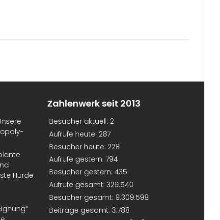
Zahlenwerk seit 2013
Unsere
Besucher aktuell:
2
nopoly-
Aufrufe heute:
287
Besucher heute:
228
plante
Aufrufe gestern:
794
und
Besucher gestern:
435
erste Hürde
Aufrufe gesamt:
329.540
Besucher gesamt:
9.309.598
eignung“
Beiträge gesamt:
3.788
te