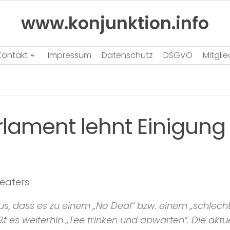
www.konjunktion.info
Kontakt
Impressum
Datenschutz
DSGVO
Mitgli
Parlament lehnt Einigung
eaters:
us, dass es zu einem
„No Deal“
bzw. einem
„schlech
t es weiterhin
„Tee trinken und abwarten“
. Die aktu