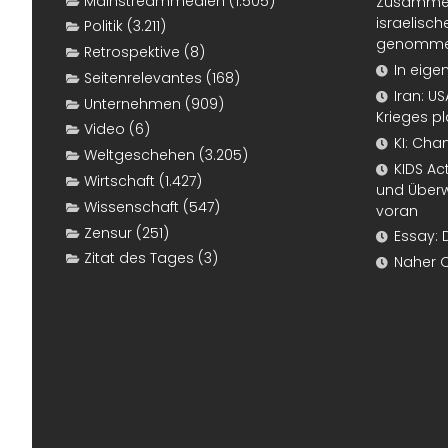
Mainstreammedien
(1.505)
Zusammen
israelisch
Politik
(3.211)
genomm
Retrospektive
(8)
In eige
Seitenrelevantes
(168)
Iran: U
Unternehmen
(909)
Krieges p
Video
(6)
KI: Cha
Weltgeschehen
(3.205)
KIDS Ac
Wirtschaft
(1.427)
und Überw
Wissenschaft
(547)
voran
Zensur
(251)
Essay: 
Zitat des Tages
(3)
Naher 