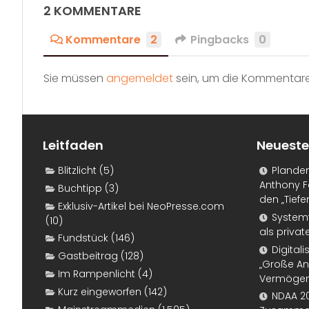
2 KOMMENTARE
Kommentare
2
Pingbacks
0
Sie müssen
angemeldet
sein, um die Kommentare
Leitfaden
Neueste
Blitzlicht
(5)
Plande
Anthony F
Buchtipp
(3)
den „Tiefe
Exklusiv-Artikel bei NeoPresse.com
Systemf
(10)
als priva
Fundstück
(146)
Digital
Gastbeitrag
(128)
„Große An
Im Rampenlicht
(4)
Vermögen
Kurz eingeworfen
(142)
NDAA 20