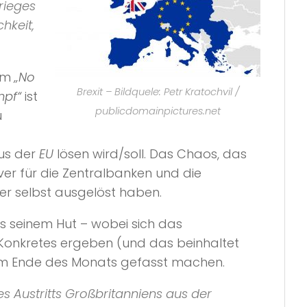
rieges
hkeit,
em
„No
Brexit – Bildquele: Petr Kratochvil /
mpf“
ist
publicdomainpictures.net
u
aus der
EU
lösen wird/soll. Das Chaos, das
er für die Zentralbanken und die
er selbst ausgelöst haben.
s seinem Hut – wobei sich das
s Konkretes ergeben (und das beinhaltet
am Ende des Monats gefasst machen.
es Austritts Großbritanniens aus der