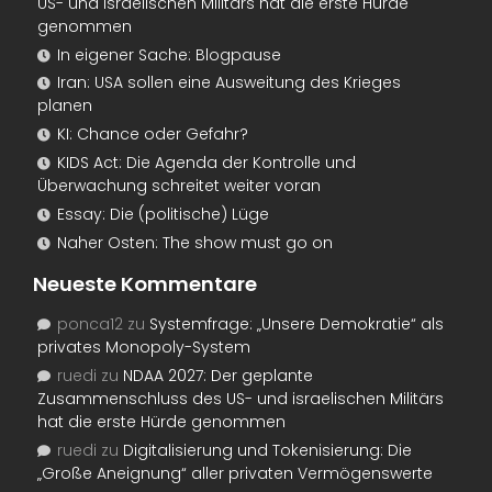
US- und israelischen Militärs hat die erste Hürde
genommen
In eigener Sache: Blogpause
Iran: USA sollen eine Ausweitung des Krieges
planen
KI: Chance oder Gefahr?
KIDS Act: Die Agenda der Kontrolle und
Überwachung schreitet weiter voran
Essay: Die (politische) Lüge
Naher Osten: The show must go on
Neueste Kommentare
ponca12
zu
Systemfrage: „Unsere Demokratie“ als
privates Monopoly-System
ruedi
zu
NDAA 2027: Der geplante
Zusammenschluss des US- und israelischen Militärs
hat die erste Hürde genommen
ruedi
zu
Digitalisierung und Tokenisierung: Die
„Große Aneignung“ aller privaten Vermögenswerte