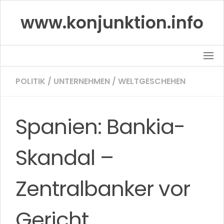
Skip
www.konjunktion.info
to
content
POLITIK
/
UNTERNEHMEN
/
WELTGESCHEHEN
Spanien: Bankia-
Skandal –
Zentralbanker vor
Gericht