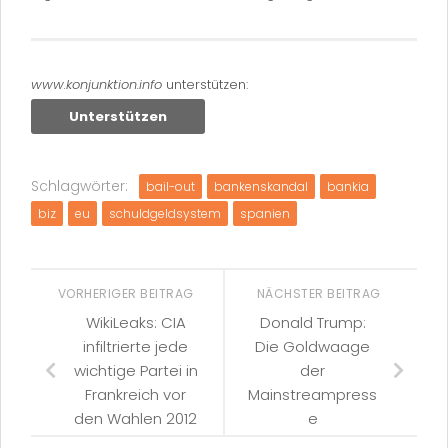
www.konjunktion.info
unterstützen:
Unterstützen
Schlagwörter:
bail-out
bankenskandal
bankia
biz
eu
schuldgeldsystem
spanien
VORHERIGER BEITRAG
NÄCHSTER BEITRAG
WikiLeaks: CIA
Donald Trump:
infiltrierte jede
Die Goldwaage
wichtige Partei in
der
Frankreich vor
Mainstreampress
den Wahlen 2012
e