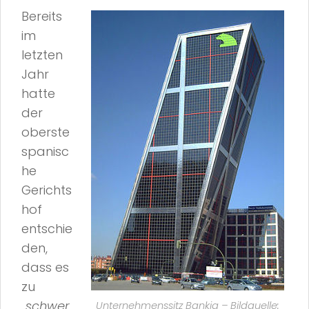
Bereits
im
letzten
Jahr
hatte
der
oberste
spanisc
he
Gerichts
hof
entschie
den,
dass es
zu
„schwer
Unternehmenssitz Bankia – Bildquelle: