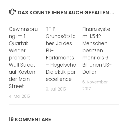
DAS KÖNNTE IHNEN AUCH GEFALLEN …
Gewinnspru
TTIP:
Finanzsyste
ng im 1.
Grundsätzlic
m: 1.542
Quartal:
hes Ja des
Menschen
Wieder
EU-
besitzen
profitiert
Parlaments
mehr als 6
Wall Street
– Hegelsche
Billionen US-
auf Kosten
Dialektik par
Dollar
der Main
excellence
6. November
Street
2017
9. Juli 2015
4. Mai 2015
19 KOMMENTARE