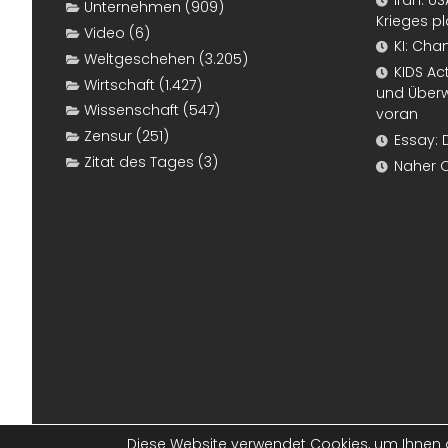
Unternehmen
(909)
Krieges p
Video
(6)
KI: Cha
Weltgeschehen
(3.205)
KIDS Ac
Wirtschaft
(1.427)
und Überw
Wissenschaft
(547)
voran
Zensur
(251)
Essay: 
Zitat des Tages
(3)
Naher 
Diese Website verwendet Cookies, um Ihnen d