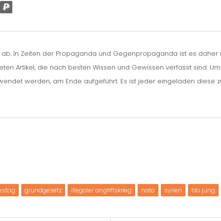
n ab. In Zeiten der Propaganda und Gegenpropaganda ist es daher um
iteten Artikel, die nach besten Wissen und Gewissen verfasst sind. U
erwendet werden, am Ende aufgeführt. Es ist jeder eingeladen diese 
estag
grundgesetz
illegaler angriffskrieg
nato
syrien
tilo jung