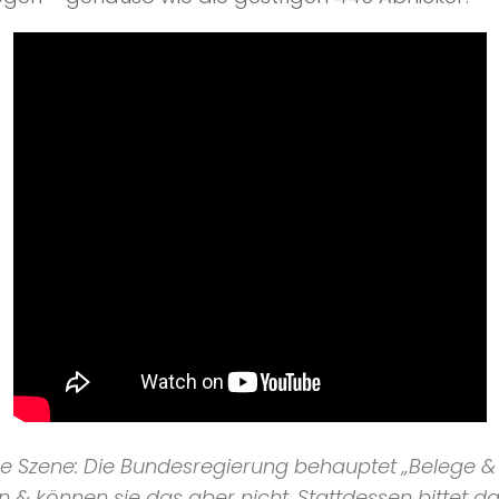
ige Szene: Die Bundesregierung behauptet
„Belege &
n & können sie das aber nicht. Stattdessen bittet 