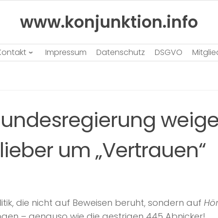
www.konjunktion.info
Kontakt
Impressum
Datenschutz
DSGVO
Mitgli
Bundesregierung weiger
 lieber um „Vertrauen“
litik, die nicht auf Beweisen beruht, sondern auf
Hö
en – genauso wie die gestrigen 445 Abnicker!