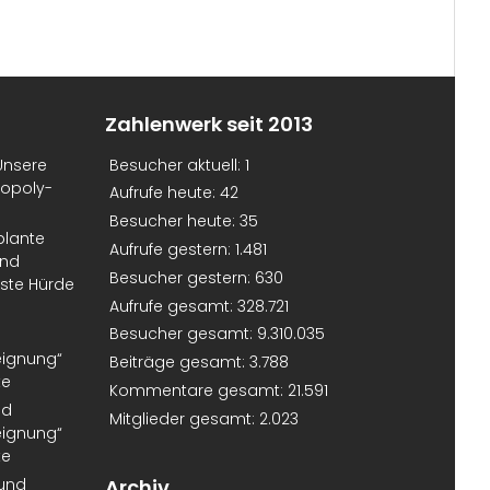
Zahlenwerk seit 2013
Unsere
Besucher aktuell:
1
nopoly-
Aufrufe heute:
42
Besucher heute:
35
plante
Aufrufe gestern:
1.481
und
Besucher gestern:
630
erste Hürde
Aufrufe gesamt:
328.721
Besucher gesamt:
9.310.035
eignung“
Beiträge gesamt:
3.788
te
Kommentare gesamt:
21.591
nd
Mitglieder gesamt:
2.023
eignung“
te
 und
Archiv