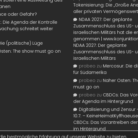
Tokenisierung: Die „Große An
lanen
aller privaten Vermögenswer
nce oder Gefahr?
NDAA 2027: Der geplante
t: Die Agenda der Kontrolle
Zusammenschluss des US- 
achung schreitet weiter
israelischen Militärs hat die 
genommen | www.konjunktion
Die (politische) Lüge
NDAA 2027: Der geplante
Osten: The show must go on
Zusammenschluss des US- 
israelischen Militärs
probeo
zu
Mercosur: Die di
für Südamerika
probeo
zu
Naher Osten: T
must go on
probeo
zu
CBDCs: Das Vor
der Agenda im Hintergrund
Digitalisierung und Zensur –
10.7. – KeineHeimatKyffhaeuse
CBDCs: Das Vorantreiben de
im Hintergrund
ie bestmögliche Erfahrung auf unserer Website zu bieten.