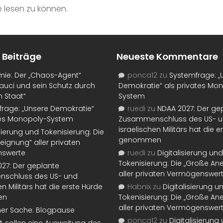
 lesen zu können.
 Beiträge
Neueste Kommentare
mie: Der „Chaos-Agent“
ponca12
zu
Systemfrage: „
auci und sein Schutz durch
Demokratie“ als privates Mo
n Staat“
System
rage: „Unsere Demokratie“
ruedi
zu
NDAA 2027: Der ge
tes Monopoly-System
Zusammenschluss des US- 
israelischen Militärs hat die 
isierung und Tokenisierung: Die
genommen
eignung“ aller privaten
swerte
ruedi
zu
Digitalisierung und
Tokenisierung: Die „Große An
27: Der geplante
aller privaten Vermögenswer
schluss des US- und
en Militärs hat die erste Hürde
Habnix
zu
Digitalisierung u
en
Tokenisierung: Die „Große An
aller privaten Vermögenswer
ner Sache: Blogpause
ponca12
zu
Digitalisierung
SA sollen eine Ausweitung des