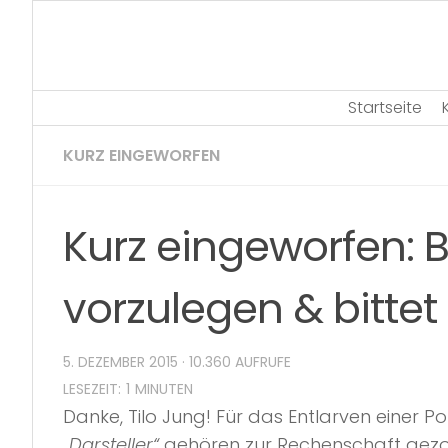
Skip
to
content
Startseite
KURZ EINGEWORFEN
Kurz eingeworfen: 
vorzulegen & bittet
5. DEZEMBER 2015
· 10.360 AUFRUFE
Danke, Tilo Jung! Für das Entlarven einer Po
„Darsteller“
gehören zur Rechenschaft gezog