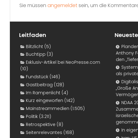
Sie müssen
angemeldet
sein, um die Kommentare
Leitfaden
Neueste
Blitzlicht
(5)
Plande
Anthony F
Buchtipp
(3)
den „Tiefe
Exklusiv-Artikel bei NeoPresse.com
Systemf
(10)
als priva
Fundstück
(146)
Digital
Gastbeitrag
(128)
„Große An
Im Rampenlicht
(4)
Vermögen
Kurz eingeworfen
(142)
NDAA 20
Mainstreammedien
(1.505)
Zusammen
israelisch
Politik
(3.211)
genomm
Retrospektive
(8)
In eige
Seitenrelevantes
(168)
Iran: U