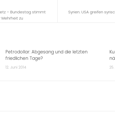
setz – Bundestag stimmt
Syrien: USA greifen syris
r Mehrheit zu
Petrodollar: Abgesang und die letzten
Ku
friedlichen Tage?
nä
12. Juni 2014
25