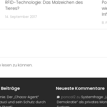
RFID-Technologie: Das Malzeichen des
Po
Tieres?
wi
In
14. September 2017
8. 
 lesen zu können.
 Beiträge
Neueste Kommentare
mie: Der „Chaos-Agent“
ponca12
zu
Systemfrage: „
auci und sein Schutz durch
Demokratie“ als privates Mo