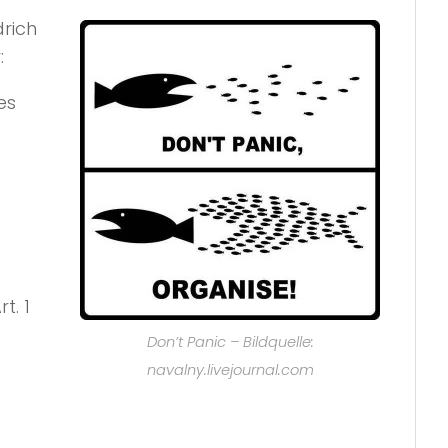
drich
:
es
t. 1
Don’t Panic – Bildquelle:
navalny.livejournal.com