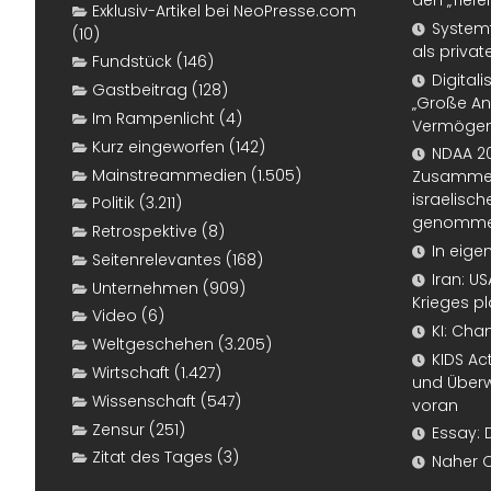
den „Tiefe
Exklusiv-Artikel bei NeoPresse.com
Systemf
(10)
als priva
Fundstück
(146)
Digital
Gastbeitrag
(128)
„Große An
Im Rampenlicht
(4)
Vermögen
Kurz eingeworfen
(142)
NDAA 20
Mainstreammedien
(1.505)
Zusammen
israelisch
Politik
(3.211)
genomm
Retrospektive
(8)
In eige
Seitenrelevantes
(168)
Iran: U
Unternehmen
(909)
Krieges p
Video
(6)
KI: Cha
Weltgeschehen
(3.205)
KIDS Ac
Wirtschaft
(1.427)
und Überw
Wissenschaft
(547)
voran
Zensur
(251)
Essay: 
Zitat des Tages
(3)
Naher 