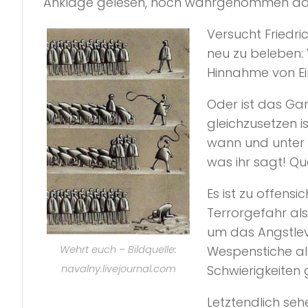
Anklage gelesen, noch wahrgenommen dass
Versucht Friedr
neu zu beleben:
Hinnahme von Ei
Oder ist das Ga
gleichzusetzen i
wann und unter
was ihr sagt! Q
Es ist zu offens
Terrorgefahr al
um das Angstlev
Wehrt euch – Bildquelle:
Wespenstiche al
navalny.livejournal.com
Schwierigkeiten
Letztendlich seh