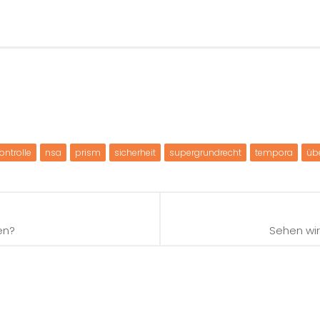
ontrolle
nsa
prism
sicherheit
supergrundrecht
tempora
üb
en?
Sehen wir