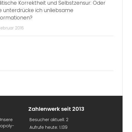
litische Korrektheit und Selbstzensur: Oder
e unterdrücke ich unliebsame
formationen?
Februar 2016
Zahlenwerk seit 2013
Unsere
Besucher aktuell:
2
nopoly-
Aufrufe heute:
1.139