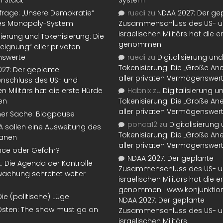
n Staat“
System
rage: „Unsere Demokratie“
ruedi
zu
NDAA 2027: Der ge
tes Monopoly-System
Zusammenschluss des US- 
israelischen Militärs hat die 
isierung und Tokenisierung: Die
genommen
eignung“ aller privaten
swerte
ruedi
zu
Digitalisierung und
Tokenisierung: Die „Große An
27: Der geplante
aller privaten Vermögenswer
schluss des US- und
en Militärs hat die erste Hürde
Habnix
zu
Digitalisierung u
en
Tokenisierung: Die „Große An
aller privaten Vermögenswer
ner Sache: Blogpause
ponca12
zu
Digitalisierung
SA sollen eine Ausweitung des
Tokenisierung: Die „Große An
lanen
aller privaten Vermögenswer
nce oder Gefahr?
NDAA 2027: Der geplante
t: Die Agenda der Kontrolle
Zusammenschluss des US- 
achung schreitet weiter
israelischen Militärs hat die 
genommen | www.konjunktion
Die (politische) Lüge
NDAA 2027: Der geplante
Osten: The show must go on
Zusammenschluss des US- 
israelischen Militärs