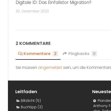
Digitale ID: Das Einfallstor Migration?
20. Dezember 2023
2 KOMMENTARE
Kommentare
2
Pingbacks
0
Sie müssen
angemeldet
sein, um die Kommentare
Leitfaden
Neueste
Blitzlicht
(5)
Plande
Anthony F
Buchtipp
(3)