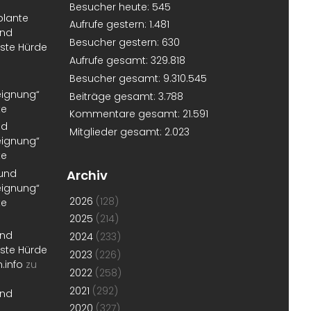
Besucher heute:
545
plante
Aufrufe gestern:
1.481
und
Besucher gestern:
630
erste Hürde
Aufrufe gesamt:
329.818
Besucher gesamt:
9.310.545
eignung“
Beiträge gesamt:
3.788
te
Kommentare gesamt:
21.591
nd
Mitglieder gesamt:
2.023
eignung“
te
 und
Archiv
eignung“
2026
(128)
te
2025
(214)
und
2024
(233)
erste Hürde
2023
(226)
.info
zu
2022
(258)
2021
(292)
und
2020
(327)