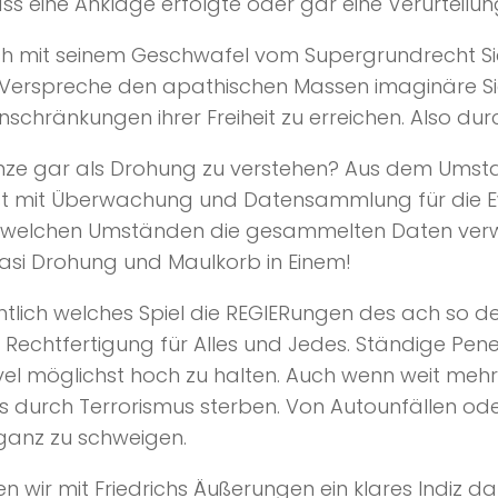
 eine Anklage erfolgte oder gar eine Verurteil
ich mit seinem Geschwafel vom Supergrundrecht Sic
 Verspreche den apathischen Massen imaginäre Sic
nschränkungen ihrer Freiheit zu erreichen. Also d
nze gar als Drohung zu verstehen? Aus dem Umstan
st mit Überwachung und Datensammlung für die Ewig
 welchen Umständen die gesammelten Daten verw
uasi Drohung und Maulkorb in Einem!
ichtlich welches Spiel die REGIERungen des ach so 
s Rechtfertigung für Alles und Jedes. Ständige Pe
el möglichst hoch zu halten. Auch wenn weit meh
s durch Terrorismus sterben. Von Autounfällen od
 ganz zu schweigen.
en wir mit Friedrichs Äußerungen ein klares Indiz d