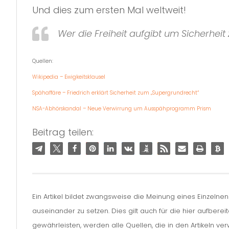
Und dies zum ersten Mal weltweit!
Wer die Freiheit aufgibt um Sicherhei
Quellen:
Wikipedia – Ewigkeitsklausel
Spähaffäre – Friedrich erklärt Sicherheit zum „Supergrundrecht“
NSA-Abhörskandal – Neue Verwirrung um Ausspähprogramm Prism
Beitrag teilen:
Ein Artikel bildet zwangsweise die Meinung eines Einzelne
auseinander zu setzen. Dies gilt auch für die hier aufbere
gewährleisten, werden alle Quellen, die in den Artikeln v