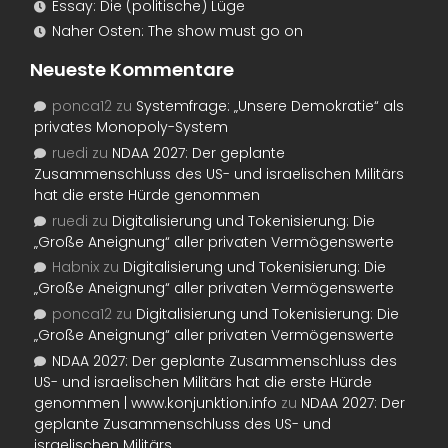
Essay: Die (politische) Lüge
Naher Osten: The show must go on
Neueste Kommentare
ponca12
zu
Systemfrage: „Unsere Demokratie“ als
privates Monopoly-System
ruedi
zu
NDAA 2027: Der geplante
Zusammenschluss des US- und israelischen Militärs
hat die erste Hürde genommen
ruedi
zu
Digitalisierung und Tokenisierung: Die
„Große Aneignung“ aller privaten Vermögenswerte
Habnix
zu
Digitalisierung und Tokenisierung: Die
„Große Aneignung“ aller privaten Vermögenswerte
ponca12
zu
Digitalisierung und Tokenisierung: Die
„Große Aneignung“ aller privaten Vermögenswerte
NDAA 2027: Der geplante Zusammenschluss des
US- und israelischen Militärs hat die erste Hürde
genommen | www.konjunktion.info
zu
NDAA 2027: Der
geplante Zusammenschluss des US- und
israelischen Militärs