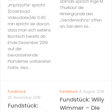
damals sprach Inge M.
„Impfstoffe“ spricht:
Thürkauf die
(Download
Hintergründe des
Videodatei)Ab 0:40
„Genderwahns“ offen
min spricht sie davon,
an, bei dem es...
dass man sich seitens
Biontech bereits ab
Ende Dezember 2019
auf die
bevorstehende
Plandemie vorbereitet
hatte. Also...
Fundstück
Fundstück
8. August 2018
20. November 2018
Fundstück: Willy
Fundstück:
Wimmer – Die