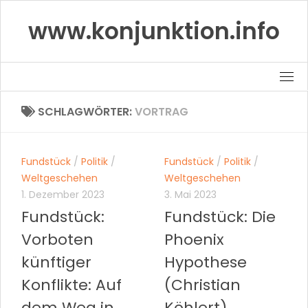
Skip
www.konjunktion.info
to
content
SCHLAGWÖRTER:
VORTRAG
Fundstück
/
Politik
/
Fundstück
/
Politik
/
Weltgeschehen
Weltgeschehen
1. Dezember 2023
3. Mai 2023
Fundstück:
Fundstück: Die
Vorboten
Phoenix
künftiger
Hypothese
Konflikte: Auf
(Christian
dem Weg in
Köhlert)