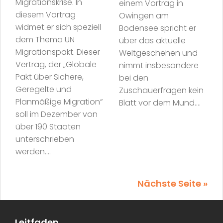
Migrationskrise. In
einem Vortrag in
diesem Vortrag
Owingen am
widmet er sich speziell
Bodensee spricht er
dem Thema UN
über das aktuelle
Migrationspakt. Dieser
Weltgeschehen und
Vertrag, der „Globale
nimmt insbesondere
Pakt über Sichere,
bei den
Geregelte und
Zuschauerfragen kein
Planmäßige Migration“
Blatt vor dem Mund....
soll im Dezember von
über 190 Staaten
unterschrieben
werden....
Nächste Seite »
Leitfaden