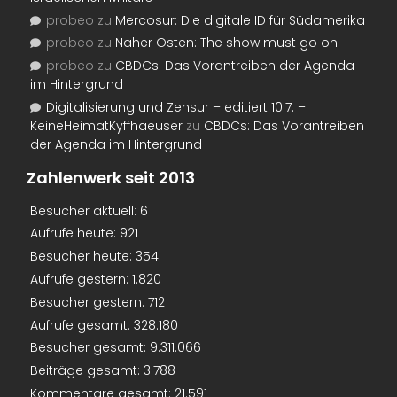
probeo
zu
Mercosur: Die digitale ID für Südamerika
probeo
zu
Naher Osten: The show must go on
probeo
zu
CBDCs: Das Vorantreiben der Agenda
im Hintergrund
Digitalisierung und Zensur – editiert 10.7. –
KeineHeimatKyffhaeuser
zu
CBDCs: Das Vorantreiben
der Agenda im Hintergrund
Zahlenwerk seit 2013
Besucher aktuell:
6
Aufrufe heute:
921
Besucher heute:
354
Aufrufe gestern:
1.820
Besucher gestern:
712
Aufrufe gesamt:
328.180
Besucher gesamt:
9.311.066
Beiträge gesamt:
3.788
Kommentare gesamt:
21.591