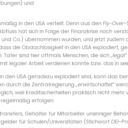
eibungen) und
hmäßig in den USA verteilt. Denn aus den
Fly-Over-
fluss hat sich in Folge der Finanzkrise noch verst
und Co.) übernommen wurden, und jetzt zudem d
, dass die Obdachlosigkeit in den USA explodiert, g
n. Täter sind hier oftmals Menschen, die sich
„legal“
 mit legaler Arbeit verdienen könnte bzw. das in s
el in den USA geradezu explodiert sind, kann das b
en durch die Zentralregierung
„erwirtschaftet“
werd
lich, weil Kreditsicherheiten praktisch nicht mehr
regelmäßig erfolgen.
transfers, Gehälter für Mitarbeiter unsinniger Beh
elder für Schulen/Universitäten (Stichwort
DEI
-Pr