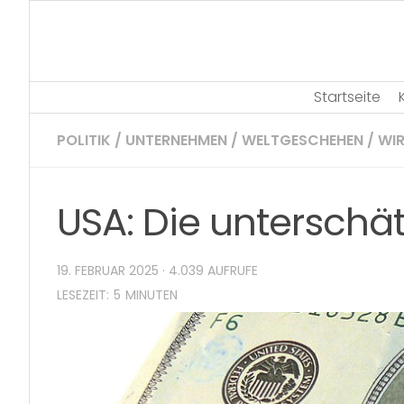
Skip
to
content
Startseite
POLITIK
/
UNTERNEHMEN
/
WELTGESCHEHEN
/
WI
USA: Die unterschät
19. FEBRUAR 2025
· 4.039 AUFRUFE