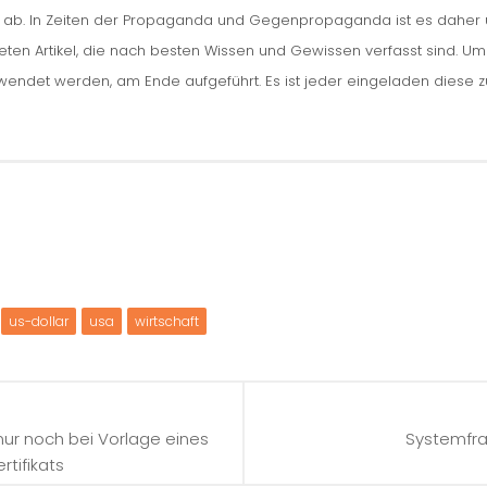
n ab. In Zeiten der Propaganda und Gegenpropaganda ist es daher um
iteten Artikel, die nach besten Wissen und Gewissen verfasst sind. U
erwendet werden, am Ende aufgeführt. Es ist jeder eingeladen diese 
us-dollar
usa
wirtschaft
nur noch bei Vorlage eines
Systemfra
rtifikats