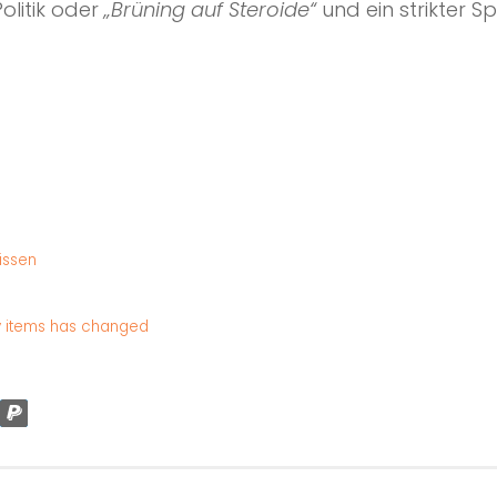
olitik oder
„Brüning auf Steroide“
und ein strikter 
issen
ry items has changed