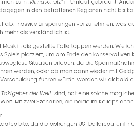
nahmen zum
„Klimaschutz“
in Umlauf gebracht. Ande
gegen in den betroffenen Regionen nicht bis k
f ab, massive Einsparungen vorzunehmen, was au
 mehr als verständlich ist.
 Musk in die gestellte Falle tappen werden. Wie i
s Spiels platziert, um am Ende den konservativen 
ausweglose Situation erleben, da die Sparmaßnahm
 führen werden, oder ob man dann wieder mit Geld
n Verschuldung führen würde, werden wir alsbald e
e Taktgeber der Welt“
sind, hat eine solche möglich
elt. Mit zwei Szenarien, die beide im Kollaps ende
r
Staatspleite, da die bisherigen US-Dollarsparer ihr