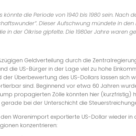
s
könnte die Periode von 1940 bis 1980 sein. Nach 
chaftswunder“
. Dieser Aufschwung mündete in den 
 in der Ölkrise gipfelte. Die 1980er Jahre waren g
oßzügigen Geldverteilung durch die Zentralregieru
nd die US-Bürger in der Lage viel zu hohe Einkomme
 der Überbewertung des US-Dollars lassen sich wir
rtierbar sind. Beginnend vor etwa 60 Jahren wurde
mp propagierten Zölle könnten hier (kurzfristig) he
 gerade bei der Unterschicht die Steuerstreichun
r den Warenimport exportierte US-Dollar wieder in 
egionen konzentrieren: