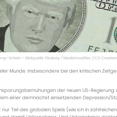
mp-Schein – Bildquelle: Pixabay / Mediamodifier; CC0 Creat
er Munde. Insbesondere bei den kritischen Zeitgeno
Einsparungsbemühungen der neuen US-Regierung u
 dem einer demnächst einsetzenden Depression/Sta
nur Teil des globalen Spiels (wie ich in zahlreiche
te und damit Unternehmer. Und Unternehmer denke