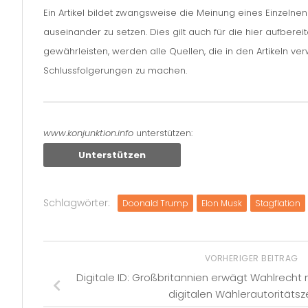
Ein Artikel bildet zwangsweise die Meinung eines Einzelne
auseinander zu setzen. Dies gilt auch für die hier aufbere
gewährleisten, werden alle Quellen, die in den Artikeln v
Schlussfolgerungen zu machen.
www.konjunktion.info
unterstützen:
Unterstützen
Schlagwörter:
Doonald Trump
Elon Musk
Stagflation
VORHERIGER BEITRAG
Digitale ID: Großbritannien erwägt Wahlrecht 
digitalen Wählerautoritätsze