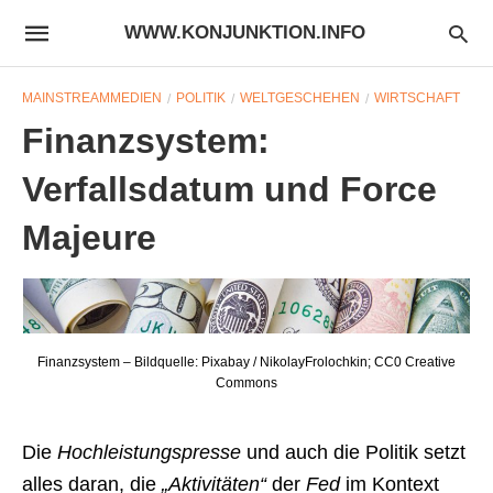
WWW.KONJUNKTION.INFO
MAINSTREAMMEDIEN
POLITIK
WELTGESCHEHEN
WIRTSCHAFT
Finanzsystem:
Verfallsdatum und Force
Majeure
Finanzsystem – Bildquelle: Pixabay / NikolayFrolochkin; CC0 Creative
Commons
Die
Hochleistungspresse
und auch die Politik setzt
alles daran, die
„Aktivitäten“
der
Fed
im Kontext