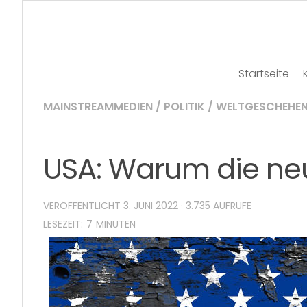
Skip
to
content
Startseite
MAINSTREAMMEDIEN
/
POLITIK
/
WELTGESCHEHE
USA: Warum die neu
VERÖFFENTLICHT
3. JUNI 2022
· 3.735 AUFRUFE