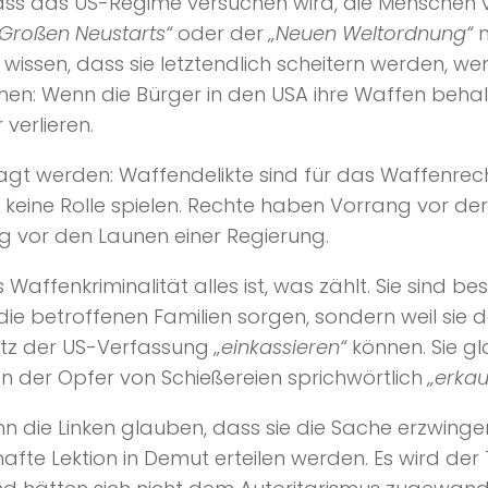
dass das US-Regime versuchen wird, die Menschen vo
„Großen Neustarts“
oder der
„Neuen Weltordnung“
n
e wissen, dass sie letztendlich scheitern werden, w
stehen: Wenn die Bürger in den USA ihre Waffen beha
verlieren.
gt werden: Waffendelikte sind für das Waffenrecht 
ch keine Rolle spielen. Rechte haben Vorrang vor d
g vor den Launen einer Regierung.
 Waffenkriminalität alles ist, was zählt. Sie sind b
r die betroffenen Familien sorgen, sondern weil si
usatz der US-Verfassung
„einkassieren“
können. Sie gl
 der Opfer von Schießereien sprichwörtlich
„erkau
nn die Linken glauben, dass sie die Sache erzwingen
hafte Lektion in Demut erteilen werden. Es wird d