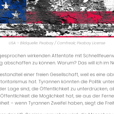
USA – Bildquelle: Pixabay / Comfreak; Pixabay License
bgesprochen wirkenden Attentate mit Schnellfeuerw
ng abschaffen zu können. Warum? Das will ich im 
estandteil einer freien Gesellschaft, weil es eine
toritarismus hat. Tyrannen könnten die Politik u
 der Lage sind, die Öffentlichkeit zu unterdrücken, a
fentlichkeit die Möglichkeit hat, sie aus der Ferne
heit – wenn Tyrannen Zweifel haben, siegt die Freih