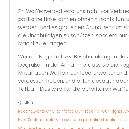
Ein Waffenverbot wird uns nicht vor Verbrec
politische Linke können ohnehin nichts t
werden, und es gibt einen Grund, warum si
die Unschuldigen zu schützen, sondern nur 
Macht zu erlangen.
Weitere Eingriffe bzw. Beschränkungen des
begrüßen in der Annahme, dass sie die Regier
Militär auch Waffenrechtsbefürworter sind
vergessen haben, und offen gesagt haben vi
Taliban. Dies wird für die autoritären Waf
Quellen:
Recent Events Only Reinforce Our Need For Gun Rights An
New Zealand military to oversee quarantine facilities af
What we know, minute by minute, about how the Uvalde s