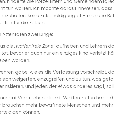
 hinderte die Polizei Eltern und Gemeindemitglied
icht tun wollten. Ich möchte darauf hinweisen, dass 
ernzuhalten, keine Entschuldigung ist – manche Bef
tlich für die Folgen.
 Attentaten zwei Dinge:
tus als
„waffenfreie Zone“
aufheben und Lehrern da
t, bevor er auch nur ein einziges Kind verletzt h
ieben worden.
hren gäbe, wie es die Verfassung vorschreibt, dann
 die sich weigerten, einzugreifen und zu tun, was 
er riskieren, und jeder, der etwas anderes sagt, sol
ht nur auf Verbrechen, die mit Waffen zu tun hab
ir brauchen mehr bewaffnete Menschen und mehr i
verteidigen können.