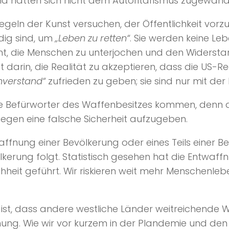
d hätten sich nicht dem Autoritarismus zugewand
Regeln der Kunst versuchen, der Öffentlichkeit vo
ig sind, um
„Leben zu retten“
. Sie werden keine Le
t, die Menschen zu unterjochen und den Widersta
t darin, die Realität zu akzeptieren, dass die US-
nverstand“
zufrieden zu geben; sie sind nur mit der
die Befürworter des Waffenbesitzes kommen, denn di
gegen eine falsche Sicherheit aufzugeben.
affnung einer Bevölkerung oder eines Teils einer B
kerung folgt. Statistisch gesehen hat die Entwaff
heit geführt. Wir riskieren weit mehr Menschenle
ist, dass andere westliche Länder weitreichende
inung. Wie wir vor kurzem in der Plandemie und de