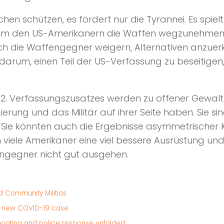
hen schützen, es fördert nur die Tyrannei. Es spiel
un, um den US-Amerikanern die Waffen wegzunehme
ch die Waffengegner weigern, Alternativen anzuerk
darum, einen Teil der US-Verfassung zu beseitigen
 2. Verfassungszusatzes werden zu offener Gewalt 
ung und das Militär auf ihrer Seite haben. Sie sind 
. Sie könnten auch die Ergebnisse asymmetrischer 
ele Amerikaner eine viel bessere Ausrüstung und e
fengegner nicht gut ausgehen.
d Community Militias
ter new COVID-19 case
hooting and police response unfolded