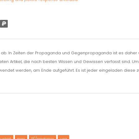
n ab. In Zeiten der Propaganda und Gegenpropaganda ist es daher um
iteten Artikel, die nach besten Wissen und Gewissen verfasst sind. U
erwendet werden, am Ende aufgeführt. Es ist jeder eingeladen diese 
ustart
nwo
P(l)andemie
usa