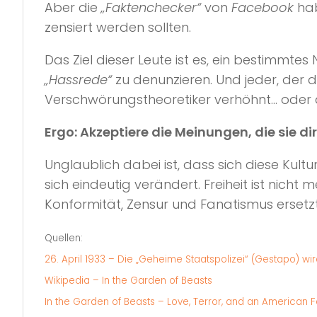
Aber die
„Faktenchecker“
von
Facebook
hab
zensiert werden sollten.
Das Ziel dieser Leute ist es, ein bestimmtes
„Hassrede“
zu denunzieren. Und jeder, der da
Verschwörungstheoretiker verhöhnt… oder 
Ergo: Akzeptiere die Meinungen, die sie dir
Unglaublich dabei ist, dass sich diese Kult
sich eindeutig verändert. Freiheit ist nicht
Konformität, Zensur und Fanatismus ersetzt
Quellen:
26. April 1933 – Die „Geheime Staatspolizei“ (Gestapo) wi
Wikipedia – In the Garden of Beasts
In the Garden of Beasts – Love, Terror, and an American Fami