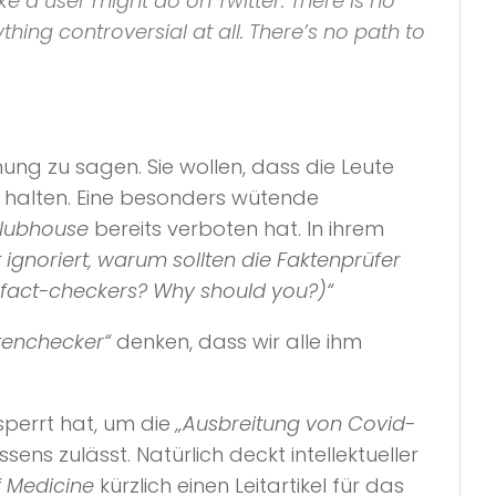
like a user might do on
Twitter
. There is no
ng controversial at all. There’s no path to
nung zu sagen. Sie wollen, dass die Leute
halten. Eine besonders wütende
lubhouse
bereits verboten hat. In ihrem
ignoriert, warum sollten die Faktenprüfer
ld fact-checkers? Why should you?)“
tenchecker“
denken, dass wir alle ihm
sperrt hat, um die
„Ausbreitung von Covid-
ens zulässt. Natürlich deckt intellektueller
f Medicine
kürzlich einen Leitartikel für das