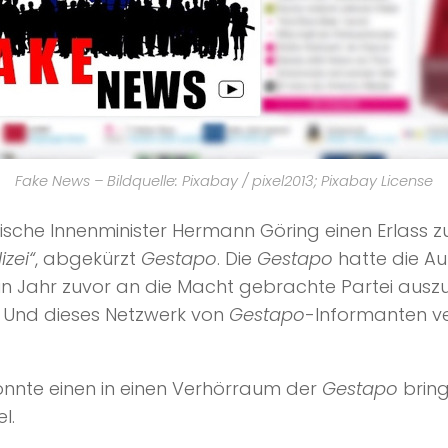
Fake News – Bildquelle: Pixabay / pixel2013; Pixabay License
ußische Innenminister Hermann Göring einen Erlass
zei“
, abgekürzt
Gestapo
. Die
Gestapo
hatte die A
in Jahr zuvor an die Macht gebrachte Partei ausz
. Und dieses Netzwerk von
Gestapo
-Informanten v
konnte einen in einen Verhörraum der
Gestapo
bring
l.