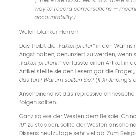
(…there are no screenshots. There is 
way to record conversations — meaning
accountability.)
Welch blanker Horror!
Das treibt die
„Faktenprüfer“
in den Wahnsinn
Angst haben, denunziert zu werden, wenn si
„Faktenprüferin“
verfasste einen Artikel, in 
Artikel stellte sie den Lesern gar die Frage:
das tun? Warum sollten Sie? (If Xi Jinping’
Anscheinend ist das repressive chinesische
folgen sollten.
Ganz so wie der Westen dem Beispiel China
19“
zu stoppen, sollte der Westen anscheinend
Dissens heutzutage sehr viel ab. Zum Beispi