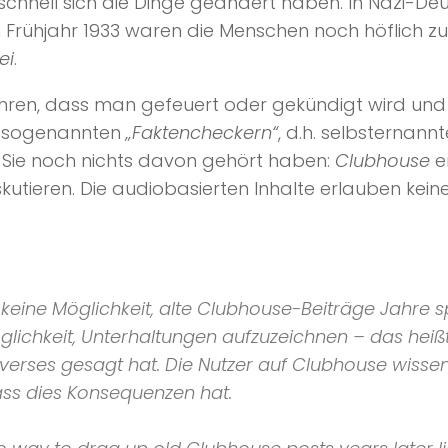
e schnell sich die Dinge geändert haben. In Nazi-D
Frühjahr 1933 waren die Menschen noch höflich zu
ei
.
hren, dass man gefeuert oder gekündigt wird und 
von sogenannten
„Faktencheckern“
, d.h. selbsternann
 Sie noch nichts davon gehört haben:
Clubhouse
e
utieren. Die audiobasierten Inhalte erlauben kein
keine Möglichkeit, alte
Clubhouse
-Beiträge Jahre s
glichkeit, Unterhaltungen aufzuzeichnen – das heißt
erses gesagt hat. Die Nutzer auf
Clubhouse
wissen
ss dies Konsequenzen hat.