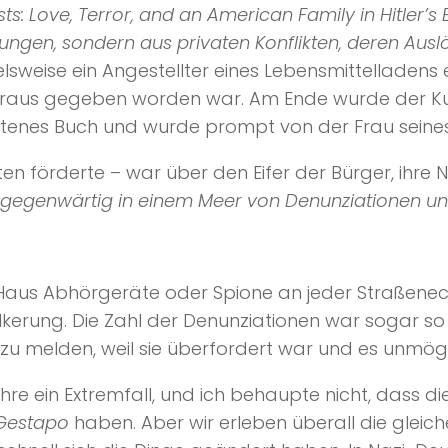
ts: Love, Terror, and an American Family in Hitler’s B
ngen, sondern aus privaten Konflikten, deren Ausl
pielsweise ein Angestellter eines Lebensmittellade
heraus gegeben worden war. Am Ende wurde der Kun
otenes Buch und wurde prompt von der Frau seines
lten förderte – war über den Eifer der Bürger, ih
n gegenwärtig in einem Meer von Denunziationen un
aus Abhörgeräte oder Spione an jeder Straßenecke. 
kerung. Die Zahl der Denunziationen war sogar so
zu melden, weil sie überfordert war und es unmögli
hre ein Extremfall, und ich behaupte nicht, dass d
Gestapo
haben. Aber wir erleben überall die glei