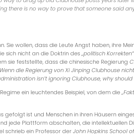
no way to drag up old
Clubhouse
posts years later 
 there is no way to prove that someone said anythi
. Sie wollen, dass die Leute Angst haben, ihre Mei
e sich nicht an die Doktrin des
„politisch Korrekten“
dem sie feststellte, dass die chinesische Regierung
C
„Wenn die Regierung von Xi Jinping Clubhouse nicht 
s administration isn’t ignoring Clubhouse, why shou
 Regime ein leuchtendes Beispiel, von dem die
„Fak
s gefolgt ist und Menschen in ihren Häusern einge
 jede Plattform abschalten, die intellektuellen Diss
el schrieb ein Professor der
John Hopkins School o