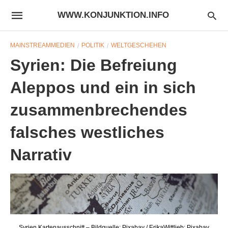
WWW.KONJUNKTION.INFO
MAINSTREAMMEDIEN
POLITIK
WELTGESCHEHEN
Syrien: Die Befreiung
Aleppos und ein in sich
zusammenbrechendes
falsches westliches
Narrativ
Syrien Kartenausschnitt – Bildquelle: Pixabay / ErikaWittlieb; Pixabay